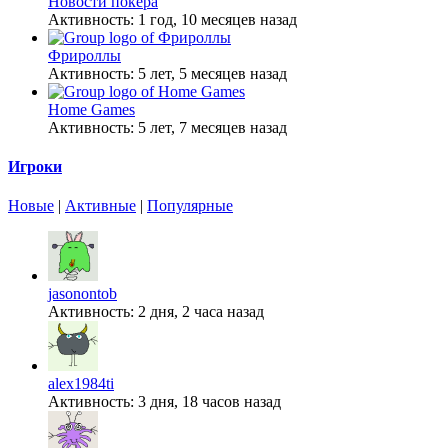
Новости покера
Активность: 1 год, 10 месяцев назад
Фрироллы
Активность: 5 лет, 5 месяцев назад
Home Games
Активность: 5 лет, 7 месяцев назад
Игроки
Новые
|
Активные
|
Популярные
jasonontob
Активность: 2 дня, 2 часа назад
alex1984ti
Активность: 3 дня, 18 часов назад