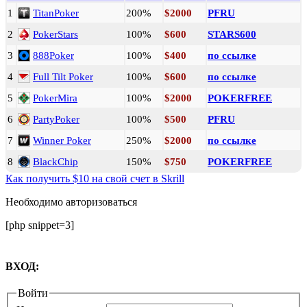
1
TitanPoker
200%
$2000
PFRU
2
PokerStars
100%
$600
STARS600
3
888Poker
100%
$400
по ссылке
4
Full Tilt Poker
100%
$600
по ссылке
5
PokerMira
100%
$2000
POKERFREE
6
PartyPoker
100%
$500
PFRU
7
Winner Poker
250%
$2000
по ссылке
8
BlackChip
150%
$750
POKERFREE
Как получить $10 на свой счет в Skrill
Необходимо авторизоваться
[php snippet=3]
ВХОД:
Войти