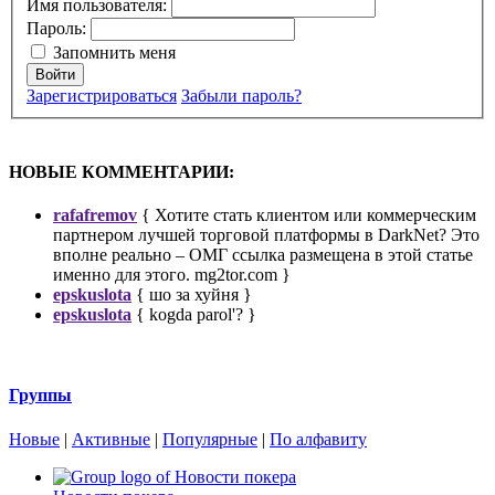
Имя пользователя:
Пароль:
Запомнить меня
Войти
Зарегистрироваться
Забыли пароль?
НОВЫЕ КОММЕНТАРИИ:
rafafremov
{ Хотите стать клиентом или коммерческим
партнером лучшей торговой платформы в DarkNet? Это
вполне реально – ОМГ ссылка размещена в этой статье
именно для этого. mg2tor.com }
epskuslota
{ шо за хуйня }
epskuslota
{ kogda parol'? }
Группы
Новые
|
Активные
|
Популярные
|
По алфавиту