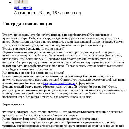
gatinpreto
Активность: 3 дня, 18 часов назад
Покер для начинающих
Что нужно сделать, что бы начать
играть в покер бесплатно
? Ознакомиться с
правилами покера. Выбрать покеррум где планируете начать свою карьеру игрока в
покер. Зарегистрироваться в покер комнате, указав код дающий право на
покер бонус
.
После этого можно будет,
скачать покер бесплатно
и приступить к игре.
Что же в
покере бесплатно
, а что за деньги?
Играть в онлайн покер бесплатно
действительно просто, как и у любой игры в
интернете у
покера онлайн
есть бесплатный вариант, это игра на фишки (free money,
play money, free poker money). Для этого вам просто нужно открыть счет для
бесплатной игры в руме, у такого игрового счета, обычно, упрощенная регистрация, а
потом
скачать покер бесплатно
и вы в игре. Только в таком случае вашим выигрышем
тоже будут только free poker money.
Как
играть в покер без денег
, но на деньги?
Самый интересный вопрос как же можно
играть в покер бесплатно
и при этом
получить возможность выиграть деньги? Существует несколько возможностей для
игры
в покер онлайн бесплатно
–
бездепозитные бонусы
и
фрироллы
.
Бездепозитный бонус покер
(
бездеп
- разг. от анг.
No deposit bonus poker
) Очень
распространен в
онлайн покере
и представляет собой
бесплатный стартовый капитал
в покер руме, который позволяет начинающему игроку попробовать свои силы в
настоящей игре, без риска и ущерба для собственного кошелька.
Faq по фрироллам:
Фриролл (
фрирол
- разг. от анг.
freeroll
) – это
бесплатный покер турнир
с денежным
призом. Лучший способ начать зарабатывать покером.
Какие бывают фрироллы?
Фрироллы
бывают приватные и открытые.
В чем преимущество приватных фрироллов?
Приватные фрироллы
– это
покер
турниры
, организованные для ограниченного круга игроков доступ на которые можно