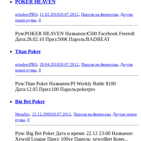
POKER HEAVEN
,
,
grindercPRO
11.02.2010
26.07.2012
Пароли на фрироллы
,
Другие
,
покер румы
0
Рум:POKER HEAVEN Названеи:€500 Facebook Freeroll
Дата:28.02.10 Приз:500€ Пароль:BADBEAT
Titan Poker
,
,
grindercPRO
28.04.2010
26.07.2012
Пароли на фрироллы
,
Другие
,
покер румы
0
Рум:Titan Poker Названеи:PI Weekly Battle $100
Дата:12.05 Приз:100 Пароль:pokerpro
Big Bet Poker
,
,
Metallic
22.12.2009
26.07.2012
Пароли на фрироллы
,
Другие покер
,
румы
0
Рум: Big Bet Poker Дата и время: 22.12 23-00 Название:
Xewoll League Приз: 100yе Пароль: xewollbet Кому...