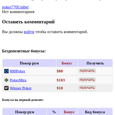
poker770
Unibet
Нет комментариев
Оставить комментарий
Вы должны
войти
чтобы оставить комментарий.
Бездепозитные бонусы:
Покер рум
Бонус
Получить
888Poker
$88
PokerMira
$103
Winner Poker
$10
Бонусы на первый депозит:
Покер рум
%
Бонус
Код бонуса