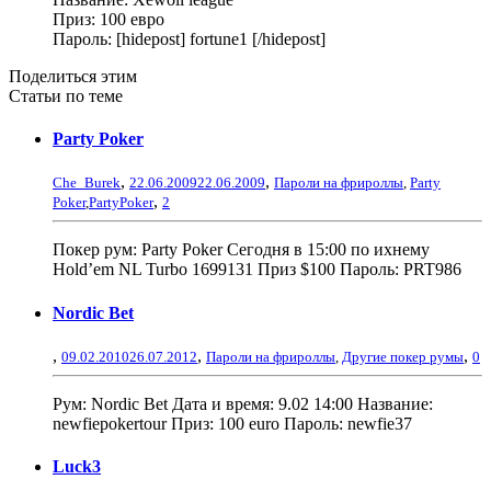
Приз: 100 евро
Пароль: [hidepost] fortune1 [/hidepost]
Поделиться этим
Cтатьи по теме
Party Poker
,
,
Che_Burek
22.06.2009
22.06.2009
Пароли на фрироллы
,
Party
,
Poker
,
PartyPoker
2
Покер рум: Party Poker Сегодня в 15:00 по ихнему
Hold’em NL Turbo 1699131 Приз $100 Пароль: PRT986
Nordic Bet
,
,
,
09.02.2010
26.07.2012
Пароли на фрироллы
,
Другие покер румы
0
Рум: Nordic Bet Дата и время: 9.02 14:00 Название:
newfiepokertour Приз: 100 euro Пароль: newfie37
Luck3