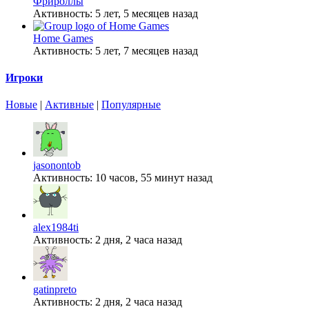
Фрироллы
Активность: 5 лет, 5 месяцев назад
Home Games
Активность: 5 лет, 7 месяцев назад
Игроки
Новые
|
Активные
|
Популярные
jasonontob
Активность: 10 часов, 55 минут назад
alex1984ti
Активность: 2 дня, 2 часа назад
gatinpreto
Активность: 2 дня, 2 часа назад