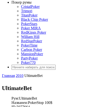
Покер румы
CristalPoker
Trimori
TitanPoker
Black Chip Poker
PokerStars
Poker MIRA
RedKings Poker
William Hill
RedStarPoker
PokerTime
Carbon Poker
MansionPoker
PartyPoker
Poker770
Главная
2010
UltimateBet
UltimateBet
Рум:UltimateBet
Названеи:PokerStop 100$
ID 5077664