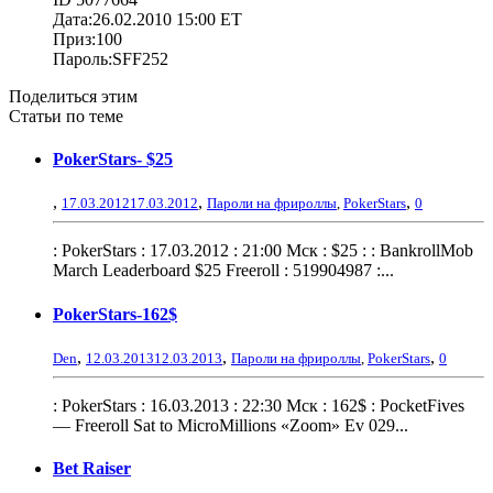
Дата:26.02.2010 15:00 ET
Приз:100
Пароль:SFF252
Поделиться этим
Cтатьи по теме
PokerStars- $25
,
,
,
17.03.2012
17.03.2012
Пароли на фрироллы
,
PokerStars
0
: PokerStars : 17.03.2012 : 21:00 Мск : $25 : : BankrollMob
March Leaderboard $25 Freeroll : 519904987 :...
PokerStars-162$
,
,
,
Den
12.03.2013
12.03.2013
Пароли на фрироллы
,
PokerStars
0
: PokerStars : 16.03.2013 : 22:30 Мск : 162$ : PocketFives
— Freeroll Sat to MicroMillions «Zoom» Ev 029...
Bet Raiser