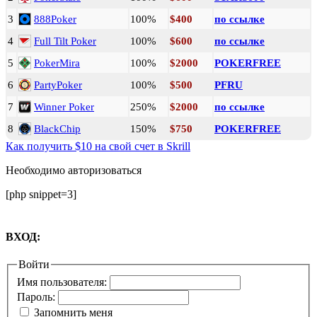
3
888Poker
100%
$400
по ссылке
4
Full Tilt Poker
100%
$600
по ссылке
5
PokerMira
100%
$2000
POKERFREE
6
PartyPoker
100%
$500
PFRU
7
Winner Poker
250%
$2000
по ссылке
8
BlackChip
150%
$750
POKERFREE
Как получить $10 на свой счет в Skrill
Необходимо авторизоваться
[php snippet=3]
ВХОД:
Войти
Имя пользователя:
Пароль:
Запомнить меня