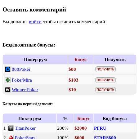
Оставить комментарий
Вы должны
войти
чтобы оставить комментарий.
Бездепозитные бонусы:
Покер рум
Бонус
Получить
888Poker
$88
PokerMira
$103
Winner Poker
$10
Бонусы на первый депозит:
Покер рум
%
Бонус
Код бонуса
1
TitanPoker
200%
$2000
PFRU
2
PokerStars
100%
$600
STARS600