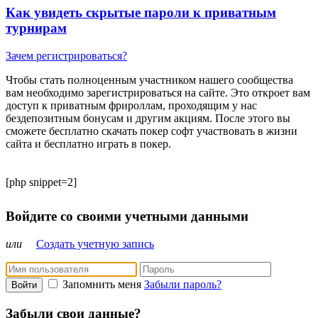
Как увидеть скрытые пароли к приватным
турнирам
Зачем регистрироваться?
Чтобы стать полноценным участником нашего сообщества
вам необходимо зарегистрироваться на сайте. Это откроет вам
доступ к приватным фрироллам, проходящим у нас
бездепозитным бонусам и другим акциям. После этого вы
сможете бесплатно скачать покер софт участвовать в жизни
сайта и бесплатно играть в покер.
[php snippet=2]
Войдите со своими учетными данными
или
Создать учетную запись
Запомнить меня
Забыли пароль?
Войти
Забыли свои данные?