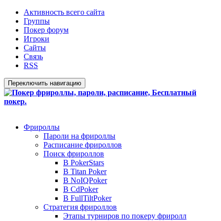
Активность всего сайта
Группы
Покер форум
Игроки
Сайты
Связь
RSS
Переключить навигацию
Фрироллы
Пароли на фрироллы
Расписание фрироллов
Поиск фрироллов
В PokerStars
В Titan Poker
В NoIQPoker
В CdPoker
В FullTiltPoker
Стратегия фрироллов
Этапы турниров по покеру фриролл