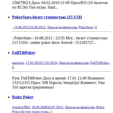
236679023 Дата: 04.02.2010 21:00 Приз:$55 (10 билетов
по $5,50) Тип игры: Stud...
PokerStars-билет стоимостью 215 USD
,
,
,
16.08.2012
16.08.2012
Пароли на фрироллы
,
PokerStars
0
: PokerStars : 16.08.2012 : 23:35 Мск : билет стоимостью
215 USD : online poker show freeroll : 551185727...
FullTiltPoker
,
,
,
mangust
17.01.2010
17.01.2010
Пароли на фрироллы
,
FullTiltPoker
0
Рум: FullTiltPoker Дата и время: 17.01 21.00 Название:
132112315 Приз: 50$ Пароль: bmept2p2 Коммент: Уже
310 зарегистрированых!
Rulez Poker
,
,
grindercPRO
26.06.2009
26.07.2012
Пароли на фрироллы
,
Rulez
,
Poker
,
Другие покер румы
2