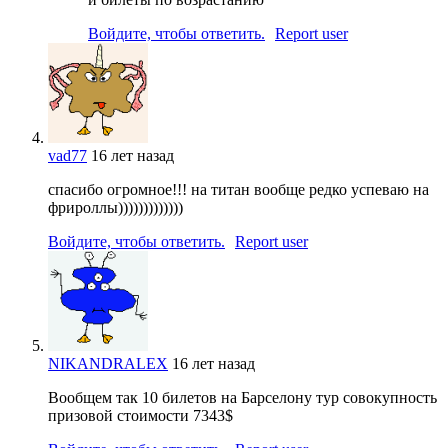
Войдите, чтобы ответить.
Report user
vad77
16 лет назад
спасибо огромное!!! на титан вообще редко успеваю на
фрироллы)))))))))))))
Войдите, чтобы ответить.
Report user
NIKANDRALEX
16 лет назад
Вообщем так 10 билетов на Барселону тур совокупность
призовой стоимости 7343$