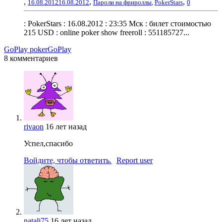
,
,
,
16.08.2012
16.08.2012
Пароли на фрироллы
,
PokerStars
0
: PokerStars : 16.08.2012 : 23:35 Мск : билет стоимостью
215 USD : online poker show freeroll : 551185727...
GoPlay poker
GoPlay
8 комментариев
rivaon
16 лет назад
Успел,спасибо
Войдите, чтобы ответить.
Report user
natali75
16 лет назад