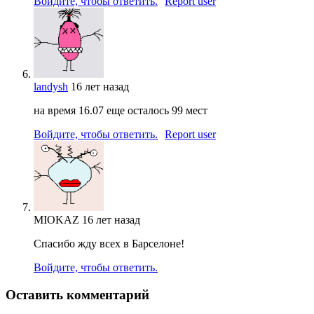
Войдите, чтобы ответить.
Report user
landysh
16 лет назад
на время 16.07 еще осталось 99 мест
Войдите, чтобы ответить.
Report user
MIOKAZ
16 лет назад
Спасибо жду всех в Барселоне!
Войдите, чтобы ответить.
Оставить комментарий