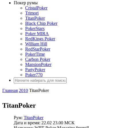
Покер румы
CristalPoker
Trimori
TitanPoker
Black Chip Poker
PokerStars
Poker MIRA
RedKings Poker
William Hill
RedStarPoker
PokerTime
Carbon Poker
MansionPoker
PartyPoker
Poker770
Главная
2010
TitanPoker
TitanPoker
Рум:
TitanPoker
Дата и время: 22.02 23.00 МСК
Название: WPT Poker Magazine freeroll