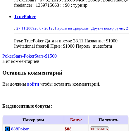
freeiancer : 1359715663 : : $0 : турнир
TruePoker
,
,
,
27.11.2009
26.07.2012
Пароли на фрироллы
,
Другие покер румы
2
Рум: TruePoker Дата и время: 28.11 Название: $1000
Invitational freeroll Приз: $1000 Пароль: truetoform
PokerStars-
PokerStars-$1500
Нет комментариев
Оставить комментарий
Вы должны
войти
чтобы оставить комментарий.
Бездепозитные бонусы:
Покер рум
Бонус
Получить
888Poker
$88