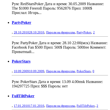
Рум: RedStarsPoker Дата и время: 30.05.2009 Название:
The $1000 Freeroll Пароль: 9562876 Приз: 1000$
Прислал: Игорь...
PartyPoker
,
,
,
28.10.2010
28.10.2010
Пароли на фрироллы
,
PartyPoker
2
Рум: PartyPoker Дата и время: 28.10 22:00(мск) Название:
Facebook Fan $500 Приз: 500$ Пароль: 500free Коммент:
Приватный...
PokerStars
,
,
,
10.09.2009
10.09.2009
Пароли на фрироллы
,
PokerStars
0
Рум: PokerStars Дата и время: 13.09 4.00msk Название:
194297725 Приз: $$$ Пароль: нет
FullTiltPoker
,
,
,
17.01.2010
17.01.2010
Пароли на фрироллы
,
FullTiltPoker
2