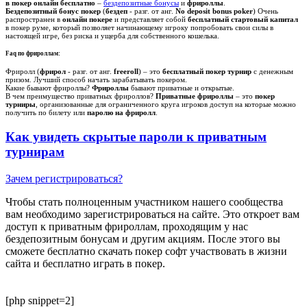
в покер онлайн бесплатно
–
бездепозитные бонусы
и
фрироллы
.
Бездепозитный бонус покер
(
бездеп
- разг. от анг.
No deposit bonus poker
) Очень
распространен в
онлайн покере
и представляет собой
бесплатный стартовый капитал
в покер руме, который позволяет начинающему игроку попробовать свои силы в
настоящей игре, без риска и ущерба для собственного кошелька.
Faq по фрироллам:
Фриролл (
фрирол
- разг. от анг.
freeroll
) – это
бесплатный покер турнир
с денежным
призом. Лучший способ начать зарабатывать покером.
Какие бывают фрироллы?
Фрироллы
бывают приватные и открытые.
В чем преимущество приватных фрироллов?
Приватные фрироллы
– это
покер
турниры
, организованные для ограниченного круга игроков доступ на которые можно
получить по билету или
паролю на фриролл
.
Как увидеть скрытые пароли к приватным
турнирам
Зачем регистрироваться?
Чтобы стать полноценным участником нашего сообщества
вам необходимо зарегистрироваться на сайте. Это откроет вам
доступ к приватным фрироллам, проходящим у нас
бездепозитным бонусам и другим акциям. После этого вы
сможете бесплатно скачать покер софт участвовать в жизни
сайта и бесплатно играть в покер.
[php snippet=2]