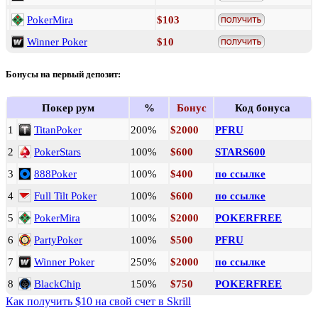
PokerMira
$103
Winner Poker
$10
Бонусы на первый депозит:
Покер рум
%
Бонус
Код бонуса
1
TitanPoker
200%
$2000
PFRU
2
PokerStars
100%
$600
STARS600
3
888Poker
100%
$400
по ссылке
4
Full Tilt Poker
100%
$600
по ссылке
5
PokerMira
100%
$2000
POKERFREE
6
PartyPoker
100%
$500
PFRU
7
Winner Poker
250%
$2000
по ссылке
8
BlackChip
150%
$750
POKERFREE
Как получить $10 на свой счет в Skrill