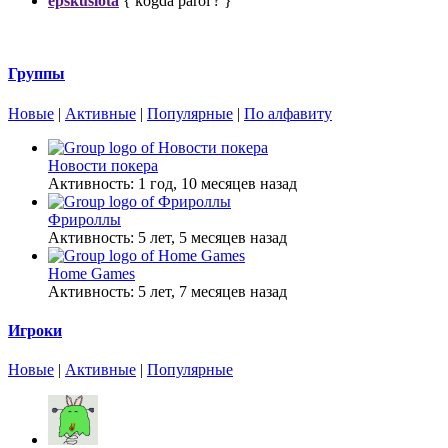
epskuslota
{ kogda parol'? }
Группы
Новые
|
Активные
|
Популярные
|
По алфавиту
Новости покера
Активность: 1 год, 10 месяцев назад
Фрироллы
Активность: 5 лет, 5 месяцев назад
Home Games
Активность: 5 лет, 7 месяцев назад
Игроки
Новые
|
Активные
|
Популярные