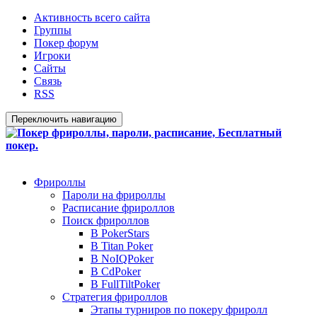
Активность всего сайта
Группы
Покер форум
Игроки
Сайты
Связь
RSS
Переключить навигацию
Фрироллы
Пароли на фрироллы
Расписание фрироллов
Поиск фрироллов
В PokerStars
В Titan Poker
В NoIQPoker
В CdPoker
В FullTiltPoker
Стратегия фрироллов
Этапы турниров по покеру фриролл