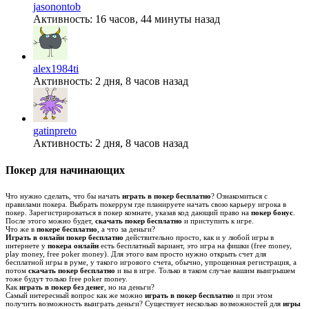
jasonontob
Активность: 16 часов, 44 минуты назад
alex1984ti
Активность: 2 дня, 8 часов назад
gatinpreto
Активность: 2 дня, 8 часов назад
Покер для начинающих
Что нужно сделать, что бы начать
играть в покер бесплатно
? Ознакомиться с
правилами покера. Выбрать покеррум где планируете начать свою карьеру игрока в
покер. Зарегистрироваться в покер комнате, указав код дающий право на
покер бонус
.
После этого можно будет,
скачать покер бесплатно
и приступить к игре.
Что же в
покере бесплатно
, а что за деньги?
Играть в онлайн покер бесплатно
действительно просто, как и у любой игры в
интернете у
покера онлайн
есть бесплатный вариант, это игра на фишки (free money,
play money, free poker money). Для этого вам просто нужно открыть счет для
бесплатной игры в руме, у такого игрового счета, обычно, упрощенная регистрация, а
потом
скачать покер бесплатно
и вы в игре. Только в таком случае вашим выигрышем
тоже будут только free poker money.
Как
играть в покер без денег
, но на деньги?
Самый интересный вопрос как же можно
играть в покер бесплатно
и при этом
получить возможность выиграть деньги? Существует несколько возможностей для
игры