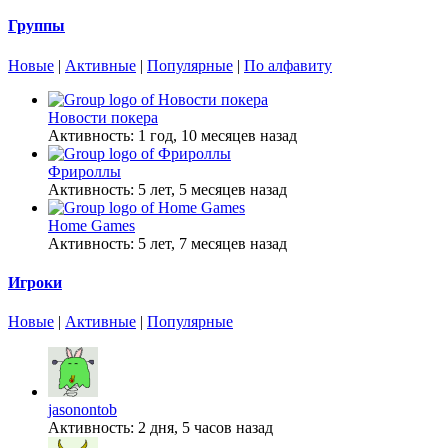
Группы
Новые
|
Активные
|
Популярные
|
По алфавиту
Новости покера
Активность: 1 год, 10 месяцев назад
Фрироллы
Активность: 5 лет, 5 месяцев назад
Home Games
Активность: 5 лет, 7 месяцев назад
Игроки
Новые
|
Активные
|
Популярные
jasonontob
Активность: 2 дня, 5 часов назад