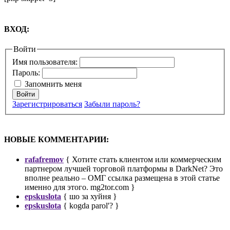
ВХОД:
Войти
Имя пользователя:
Пароль:
Запомнить меня
Войти
Зарегистрироваться
Забыли пароль?
НОВЫЕ КОММЕНТАРИИ:
rafafremov
{ Хотите стать клиентом или коммерческим
партнером лучшей торговой платформы в DarkNet? Это
вполне реально – ОМГ ссылка размещена в этой статье
именно для этого. mg2tor.com }
epskuslota
{ шо за хуйня }
epskuslota
{ kogda parol'? }