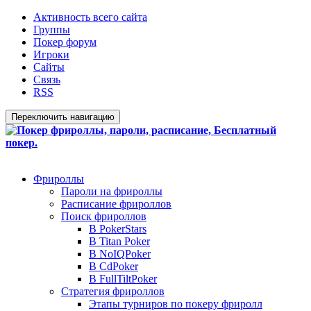
Активность всего сайта
Группы
Покер форум
Игроки
Сайты
Связь
RSS
Переключить навигацию
Фрироллы
Пароли на фрироллы
Расписание фрироллов
Поиск фрироллов
В PokerStars
В Titan Poker
В NoIQPoker
В CdPoker
В FullTiltPoker
Стратегия фрироллов
Этапы турниров по покеру фриролл