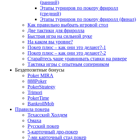
(ранний)
Этапы турниров по покеру фриролл
(средний)
Этапы турниров по покеру фриролл (финал)
Как правильно выбрать игровой стол
Две тактики для фриролла
Быстрая игра на сильной руке
На каком вы уровне?
Покер плюс – как они это делают?-1
Покер плюс – как они это делают?-2
Старайтесь чаще уравнивать ставки на ривере
Тактика игры с опытным соперником
Бездепозитные бонусы
Poker MIRA
888Poker
PokerStrategy
Trimori
PokerTime
BankrollMob
Правила покера
Техасский Холдем
Омаха
Русский покер
5-карточный дро-покер
7-ми карточный стад покер