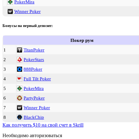
PokerMira
Winner Poker
Бонусы на первый депозит:
Покер рум
1
TitanPoker
2
PokerStars
3
888Poker
4
Full Tilt Poker
5
PokerMira
6
PartyPoker
7
Winner Poker
8
BlackChip
Как получить $10 на свой счет в Skrill
Необходимо авторизоваться