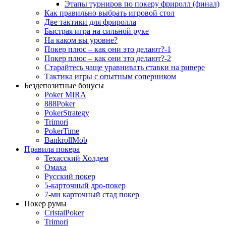
Этапы турниров по покеру фриролл (финал)
Как правильно выбрать игровой стол
Две тактики для фриролла
Быстрая игра на сильной руке
На каком вы уровне?
Покер плюс – как они это делают?-1
Покер плюс – как они это делают?-2
Старайтесь чаще уравнивать ставки на ривере
Тактика игры с опытным соперником
Бездепозитные бонусы
Poker MIRA
888Poker
PokerStrategy
Trimori
PokerTime
BankrollMob
Правила покера
Техасский Холдем
Омаха
Русский покер
5-карточный дро-покер
7-ми карточный стад покер
Покер румы
CristalPoker
Trimori