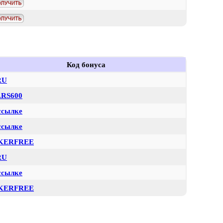
Код бонуса
RU
ARS600
ссылке
ссылке
KERFREE
RU
ссылке
KERFREE