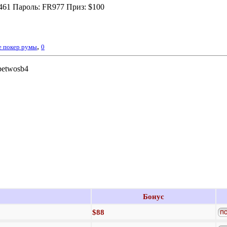
1461 Пароль: FR977 Приз: $100
,
е покер румы
0
betwosb4
Бонус
$88