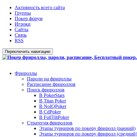
Активность всего сайта
Группы
Покер форум
Игроки
Сайты
Связь
RSS
Переключить навигацию
Фрироллы
Пароли на фрироллы
Расписание фрироллов
Поиск фрироллов
В PokerStars
В Titan Poker
В NoIQPoker
В CdPoker
В FullTiltPoker
Стратегия фрироллов
Этапы турниров по покеру фриролл (ранний)
Этапы турниров по покеру фриролл (средний