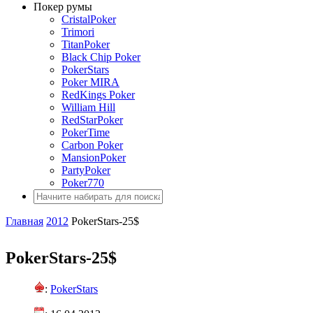
Покер румы
CristalPoker
Trimori
TitanPoker
Black Chip Poker
PokerStars
Poker MIRA
RedKings Poker
William Hill
RedStarPoker
PokerTime
Carbon Poker
MansionPoker
PartyPoker
Poker770
Главная
2012
PokerStars-25$
PokerStars-25$
:
PokerStars