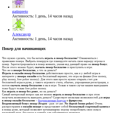
gatinpreto
Активность: 1 день, 14 часов назад
Александр
Активность: 1 день, 14 часов назад
Покер для начинающих
Что нужно сделать, что бы начать
играть в покер бесплатно
? Ознакомиться с
правилами покера. Выбрать покеррум где планируете начать свою карьеру игрока в
покер. Зарегистрироваться в покер комнате, указав код дающий право на
покер бонус
.
После этого можно будет,
скачать покер бесплатно
и приступить к игре.
Что же в
покере бесплатно
, а что за деньги?
Играть в онлайн покер бесплатно
действительно просто, как и у любой игры в
интернете у
покера онлайн
есть бесплатный вариант, это игра на фишки (free money,
play money, free poker money). Для этого вам просто нужно открыть счет для
бесплатной игры в руме, у такого игрового счета, обычно, упрощенная регистрация, а
потом
скачать покер бесплатно
и вы в игре. Только в таком случае вашим выигрышем
тоже будут только free poker money.
Как
играть в покер без денег
, но на деньги?
Самый интересный вопрос как же можно
играть в покер бесплатно
и при этом
получить возможность выиграть деньги? Существует несколько возможностей для
игры
в покер онлайн бесплатно
–
бездепозитные бонусы
и
фрироллы
.
Бездепозитный бонус покер
(
бездеп
- разг. от анг.
No deposit bonus poker
) Очень
распространен в
онлайн покере
и представляет собой
бесплатный стартовый капитал
в покер руме, который позволяет начинающему игроку попробовать свои силы в
настоящей игре, без риска и ущерба для собственного кошелька.