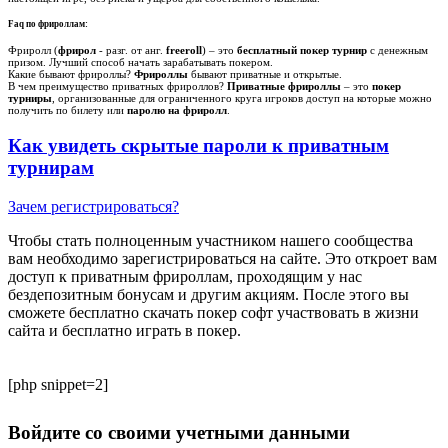
Faq по фрироллам:
Фриролл (
фрирол
- разг. от анг.
freeroll
) – это
бесплатный покер турнир
с денежным
призом. Лучший способ начать зарабатывать покером.
Какие бывают фрироллы?
Фрироллы
бывают приватные и открытые.
В чем преимущество приватных фрироллов?
Приватные фрироллы
– это
покер
турниры
, организованные для ограниченного круга игроков доступ на которые можно
получить по билету или
паролю на фриролл
.
Как увидеть скрытые пароли к приватным
турнирам
Зачем регистрироваться?
Чтобы стать полноценным участником нашего сообщества
вам необходимо зарегистрироваться на сайте. Это откроет вам
доступ к приватным фрироллам, проходящим у нас
бездепозитным бонусам и другим акциям. После этого вы
сможете бесплатно скачать покер софт участвовать в жизни
сайта и бесплатно играть в покер.
[php snippet=2]
Войдите со своими учетными данными