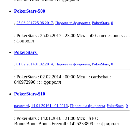
PokerStars-500
,
,
,
25.06.2017
25.06.2017
Пароли на фрироллы
,
PokerStars
0
: PokerStars : 25.06.2017 : 23:00 Мск : 500 : ruedesjouers : : :
: фриролл
PokerStars-
,
,
,
01.02.2014
01.02.2014
Пароли на фрироллы
,
PokerStars
0
: PokerStars : 02.02.2014 : 00:00 Мск : : cardschat :
846972996 : : : фриролл
PokerStars-$10
,
,
,
password
14.01.2016
14.01.2016
Пароли на фрироллы
,
PokerStars
0
: PokerStars : 14.01.2016 : 21:00 Мск : $10 :
BonusBonusBonus Freeroll : 1425233899 : : : фриролл