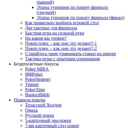
(ранний)
Этапы турниров по покеру фриролл
(средний)
Этапы турниров по покеру фриролл (финал)
Как правильно выбрать игровой стол
Две тактики для фриролла
Быстрая игра на сильной руке
На каком вы уровне?
Покер плюс – как они это делают?-1
Покер плюс – как они это делают?-2
Старайтесь чаще уравнивать ставки на ривере
Тактика игры с опытным соперником
Бездепозитные бонусы
Poker MIRA
888Poker
PokerStrategy
Trimori
PokerTime
BankrollMob
Правила покера
Техасский Холдем
Омаха
Русский покер
5-карточный дро-покер
7-ми карточный стад покер