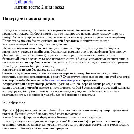
gatinpreto
Активность: 2 дня назад
Покер для начинающих
Что нужно сделать, что бы начать
играть в покер бесплатно
? Ознакомиться с
правилами покера. Выбрать покеррум где планируете начать свою карьеру игрока в
покер. Зарегистрироваться в покер комнате, указав код дающий право на
покер бонус
.
После этого можно будет,
скачать покер бесплатно
и приступить к игре.
Что же в
покере бесплатно
, а что за деньги?
Играть в онлайн покер бесплатно
действительно просто, как и у любой игры в
интернете у
покера онлайн
есть бесплатный вариант, это игра на фишки (free money,
play money, free poker money). Для этого вам просто нужно открыть счет для
бесплатной игры в руме, у такого игрового счета, обычно, упрощенная регистрация, а
потом
скачать покер бесплатно
и вы в игре. Только в таком случае вашим выигрышем
тоже будут только free poker money.
Как
играть в покер без денег
, но на деньги?
Самый интересный вопрос как же можно
играть в покер бесплатно
и при этом
получить возможность выиграть деньги? Существует несколько возможностей для
игры
в покер онлайн бесплатно
–
бездепозитные бонусы
и
фрироллы
.
Бездепозитный бонус покер
(
бездеп
- разг. от анг.
No deposit bonus poker
) Очень
распространен в
онлайн покере
и представляет собой
бесплатный стартовый капитал
в покер руме, который позволяет начинающему игроку попробовать свои силы в
настоящей игре, без риска и ущерба для собственного кошелька.
Faq по фрироллам:
Фриролл (
фрирол
- разг. от анг.
freeroll
) – это
бесплатный покер турнир
с денежным
призом. Лучший способ начать зарабатывать покером.
Какие бывают фрироллы?
Фрироллы
бывают приватные и открытые.
В чем преимущество приватных фрироллов?
Приватные фрироллы
– это
покер
турниры
, организованные для ограниченного круга игроков доступ на которые можно
получить по билету или
паролю на фриролл
.