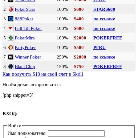
2
PokerStars
100%
$600
STARS600
3
888Poker
100%
$400
по ссылке
4
Full Tilt Poker
100%
$600
по ссылке
5
PokerMira
100%
$2000
POKERFREE
6
PartyPoker
100%
$500
PFRU
7
Winner Poker
250%
$2000
по ссылке
8
BlackChip
150%
$750
POKERFREE
Как получить $10 на свой счет в Skrill
Необходимо авторизоваться
[php snippet=3]
ВХОД:
Войти
Имя пользователя: