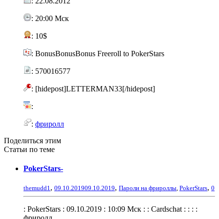
: 22.08.2012
: 20:00 Мск
: 10$
: BonusBonusBonus Freeroll to PokerStars
: 570016577
: [hidepost]LETTERMAN33[/hidepost]
:
:
фриролл
Поделиться этим
Cтатьи по теме
PokerStars-
,
,
,
themudd1
09.10.2019
09.10.2019
Пароли на фрироллы
,
PokerStars
0
: PokerStars : 09.10.2019 : 10:09 Мск : : Cardschat : : : :
фриролл