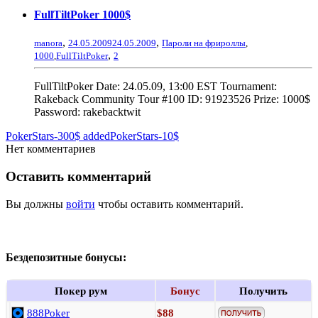
FullTiltPoker 1000$
,
,
manora
24.05.2009
24.05.2009
Пароли на фрироллы
,
,
1000
,
FullTiltPoker
2
FullTiltPoker Date: 24.05.09, 13:00 EST Tournament:
Rakeback Community Tour #100 ID: 91923526 Prize: 1000$
Password: rakebacktwit
PokerStars-300$ added
PokerStars-10$
Нет комментариев
Оставить комментарий
Вы должны
войти
чтобы оставить комментарий.
Бездепозитные бонусы:
Покер рум
Бонус
Получить
888Poker
$88