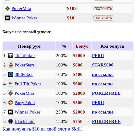
PokerMira
$103
Winner Poker
$10
Бонусы на первый депозит:
Покер рум
%
Бонус
Код бонуса
1
TitanPoker
200%
$2000
PFRU
2
PokerStars
100%
$600
STARS600
3
888Poker
100%
$400
по ссылке
4
Full Tilt Poker
100%
$600
по ссылке
5
PokerMira
100%
$2000
POKERFREE
6
PartyPoker
100%
$500
PFRU
7
Winner Poker
250%
$2000
по ссылке
8
BlackChip
150%
$750
POKERFREE
Как получить $10 на свой счет в Skrill