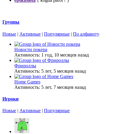
epskuslota
{ kogda parol'? }
Группы
Новые
|
Активные
|
Популярные
|
По алфавиту
Новости покера
Активность: 1 год, 10 месяцев назад
Фрироллы
Активность: 5 лет, 5 месяцев назад
Home Games
Активность: 5 лет, 7 месяцев назад
Игроки
Новые
|
Активные
|
Популярные