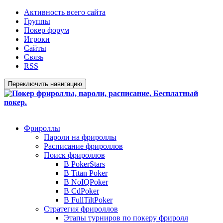
Активность всего сайта
Группы
Покер форум
Игроки
Сайты
Связь
RSS
Переключить навигацию
Фрироллы
Пароли на фрироллы
Расписание фрироллов
Поиск фрироллов
В PokerStars
В Titan Poker
В NoIQPoker
В CdPoker
В FullTiltPoker
Стратегия фрироллов
Этапы турниров по покеру фриролл