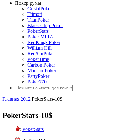
Покер румы
CristalPoker
Trimori
TitanPoker
Black Chip Poker
PokerStars
Poker MIRA
RedKings Poker
William Hill
RedStarPoker
PokerTime
Carbon Poker
MansionPoker
PartyPoker
Poker770
Главная
2012
PokerStars-10$
PokerStars-10$
:
PokerStars