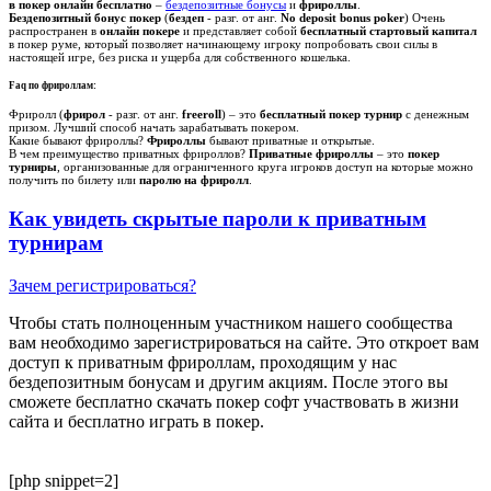
в покер онлайн бесплатно
–
бездепозитные бонусы
и
фрироллы
.
Бездепозитный бонус покер
(
бездеп
- разг. от анг.
No deposit bonus poker
) Очень
распространен в
онлайн покере
и представляет собой
бесплатный стартовый капитал
в покер руме, который позволяет начинающему игроку попробовать свои силы в
настоящей игре, без риска и ущерба для собственного кошелька.
Faq по фрироллам:
Фриролл (
фрирол
- разг. от анг.
freeroll
) – это
бесплатный покер турнир
с денежным
призом. Лучший способ начать зарабатывать покером.
Какие бывают фрироллы?
Фрироллы
бывают приватные и открытые.
В чем преимущество приватных фрироллов?
Приватные фрироллы
– это
покер
турниры
, организованные для ограниченного круга игроков доступ на которые можно
получить по билету или
паролю на фриролл
.
Как увидеть скрытые пароли к приватным
турнирам
Зачем регистрироваться?
Чтобы стать полноценным участником нашего сообщества
вам необходимо зарегистрироваться на сайте. Это откроет вам
доступ к приватным фрироллам, проходящим у нас
бездепозитным бонусам и другим акциям. После этого вы
сможете бесплатно скачать покер софт участвовать в жизни
сайта и бесплатно играть в покер.
[php snippet=2]