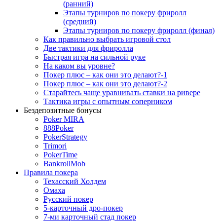
(ранний)
Этапы турниров по покеру фриролл
(средний)
Этапы турниров по покеру фриролл (финал)
Как правильно выбрать игровой стол
Две тактики для фриролла
Быстрая игра на сильной руке
На каком вы уровне?
Покер плюс – как они это делают?-1
Покер плюс – как они это делают?-2
Старайтесь чаще уравнивать ставки на ривере
Тактика игры с опытным соперником
Бездепозитные бонусы
Poker MIRA
888Poker
PokerStrategy
Trimori
PokerTime
BankrollMob
Правила покера
Техасский Холдем
Омаха
Русский покер
5-карточный дро-покер
7-ми карточный стад покер