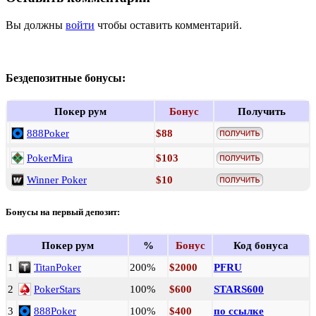
Вы должны
войти
чтобы оставить комментарий.
Бездепозитные бонусы:
Покер рум
Бонус
Получить
888Poker
$88
PokerMira
$103
Winner Poker
$10
Бонусы на первый депозит:
Покер рум
%
Бонус
Код бонуса
1
TitanPoker
200%
$2000
PFRU
2
PokerStars
100%
$600
STARS600
3
888Poker
100%
$400
по ссылке