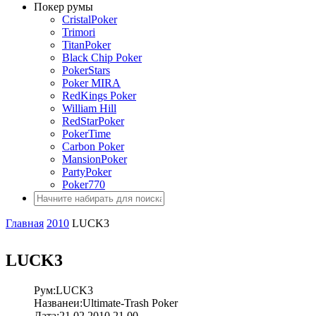
Покер румы
CristalPoker
Trimori
TitanPoker
Black Chip Poker
PokerStars
Poker MIRA
RedKings Poker
William Hill
RedStarPoker
PokerTime
Carbon Poker
MansionPoker
PartyPoker
Poker770
Главная
2010
LUCK3
LUCK3
Рум:LUCK3
Названеи:Ultimate-Trash Poker
Дата:21.02.2010 21.00