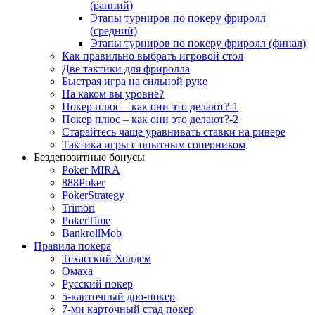
(ранний)
Этапы турниров по покеру фриролл
(средний)
Этапы турниров по покеру фриролл (финал)
Как правильно выбрать игровой стол
Две тактики для фриролла
Быстрая игра на сильной руке
На каком вы уровне?
Покер плюс – как они это делают?-1
Покер плюс – как они это делают?-2
Старайтесь чаще уравнивать ставки на ривере
Тактика игры с опытным соперником
Бездепозитные бонусы
Poker MIRA
888Poker
PokerStrategy
Trimori
PokerTime
BankrollMob
Правила покера
Техасский Холдем
Омаха
Русский покер
5-карточный дро-покер
7-ми карточный стад покер