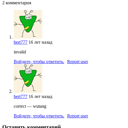
2 комментария
bert777
16 лет назад
invalid
Войдите, чтобы ответить.
Report user
bert777
16 лет назад
correct — wutang
Войдите, чтобы ответить.
Report user
Оставить комментарий