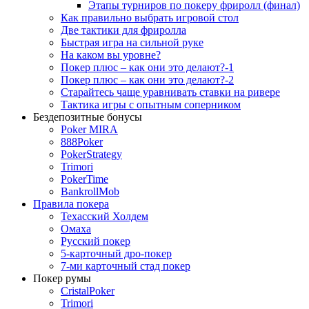
Этапы турниров по покеру фриролл (финал)
Как правильно выбрать игровой стол
Две тактики для фриролла
Быстрая игра на сильной руке
На каком вы уровне?
Покер плюс – как они это делают?-1
Покер плюс – как они это делают?-2
Старайтесь чаще уравнивать ставки на ривере
Тактика игры с опытным соперником
Бездепозитные бонусы
Poker MIRA
888Poker
PokerStrategy
Trimori
PokerTime
BankrollMob
Правила покера
Техасский Холдем
Омаха
Русский покер
5-карточный дро-покер
7-ми карточный стад покер
Покер румы
CristalPoker
Trimori