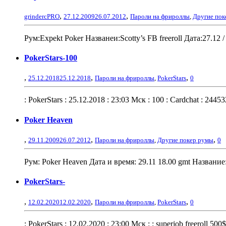
,
,
grindercPRO
27.12.2009
26.07.2012
Пароли на фрироллы
,
Другие пок
Рум:Expekt Poker Названеи:Scotty’s FB freeroll Дата:27.12 
PokerStars-100
,
,
,
25.12.2018
25.12.2018
Пароли на фрироллы
,
PokerStars
0
: PokerStars : 25.12.2018 : 23:03 Мск : 100 : Cardchat : 2445
Poker Heaven
,
,
,
29.11.2009
26.07.2012
Пароли на фрироллы
,
Другие покер румы
0
Рум: Poker Heaven Дата и время: 29.11 18.00 gmt Название: 
PokerStars-
,
,
,
12.02.2020
12.02.2020
Пароли на фрироллы
,
PokerStars
0
: PokerStars : 12.02.2020 : 23:00 Мск : : superjob freeroll 500$