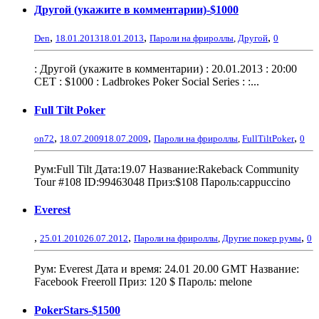
Другой (укажите в комментарии)-$1000
,
,
,
Den
18.01.2013
18.01.2013
Пароли на фрироллы
,
Другой
0
: Другой (укажите в комментарии) : 20.01.2013 : 20:00
CET : $1000 : Ladbrokes Poker Social Series : :...
Full Tilt Poker
,
,
,
on72
18.07.2009
18.07.2009
Пароли на фрироллы
,
FullTiltPoker
0
Рум:Full Tilt Дата:19.07 Название:Rakeback Community
Tour #108 ID:99463048 Приз:$108 Пароль:cappuccino
Everest
,
,
,
25.01.2010
26.07.2012
Пароли на фрироллы
,
Другие покер румы
0
Рум: Everest Дата и время: 24.01 20.00 GMT Название:
Facebook Freeroll Приз: 120 $ Пароль: melone
PokerStars-$1500