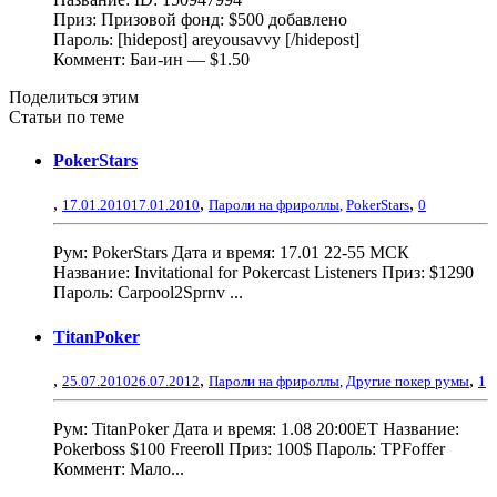
Приз: Призовой фонд: $500 добавлено
Пароль: [hidepost] areyousavvy [/hidepost]
Коммент: Баи-ин — $1.50
Поделиться этим
Cтатьи по теме
PokerStars
,
,
,
17.01.2010
17.01.2010
Пароли на фрироллы
,
PokerStars
0
Рум: PokerStars Дата и время: 17.01 22-55 МСК
Название: Invitational for Pokercast Listeners Приз: $1290
Пароль: Carpool2Sprnv ...
TitanPoker
,
,
,
25.07.2010
26.07.2012
Пароли на фрироллы
,
Другие покер румы
1
Рум: TitanPoker Дата и время: 1.08 20:00ET Название:
Pokerboss $100 Freeroll Приз: 100$ Пароль: TPFoffer
Коммент: Мало...