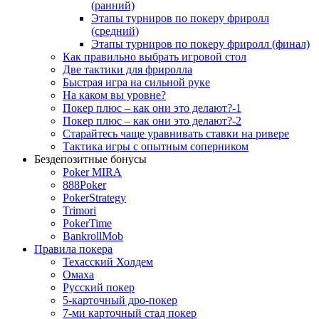
(ранний)
Этапы турниров по покеру фриролл
(средний)
Этапы турниров по покеру фриролл (финал)
Как правильно выбрать игровой стол
Две тактики для фриролла
Быстрая игра на сильной руке
На каком вы уровне?
Покер плюс – как они это делают?-1
Покер плюс – как они это делают?-2
Старайтесь чаще уравнивать ставки на ривере
Тактика игры с опытным соперником
Бездепозитные бонусы
Poker MIRA
888Poker
PokerStrategy
Trimori
PokerTime
BankrollMob
Правила покера
Техасский Холдем
Омаха
Русский покер
5-карточный дро-покер
7-ми карточный стад покер