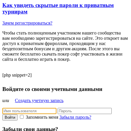
Как увидеть скрытые пароли к приватным
турнирам
Зачем регистрироваться?
Чтобы стать полноценным участником нашего сообщества
вам необходимо зарегистрироваться на сайте. Это откроет вам
доступ к приватным фрироллам, проходящим у нас
бездепозитным бонусам и другим акциям. После этого вы
сможете бесплатно скачать покер софт участвовать в жизни
сайта и бесплатно играть в покер.
[php snippet=2]
Войдите со своими учетными данными
или
Создать учетную запись
Запомнить меня
Забыли пароль?
Войти
Забыли свои данные?