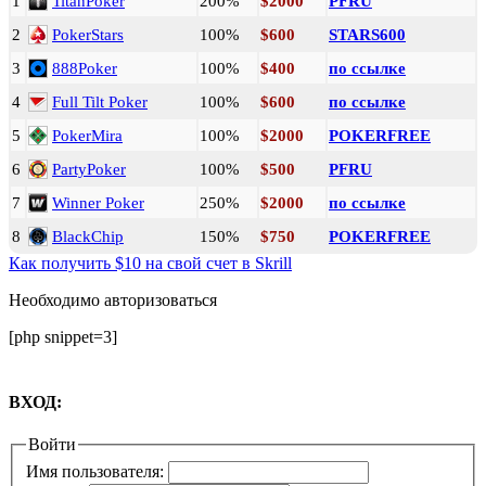
1
TitanPoker
200%
$2000
PFRU
2
PokerStars
100%
$600
STARS600
3
888Poker
100%
$400
по ссылке
4
Full Tilt Poker
100%
$600
по ссылке
5
PokerMira
100%
$2000
POKERFREE
6
PartyPoker
100%
$500
PFRU
7
Winner Poker
250%
$2000
по ссылке
8
BlackChip
150%
$750
POKERFREE
Как получить $10 на свой счет в Skrill
Необходимо авторизоваться
[php snippet=3]
ВХОД:
Войти
Имя пользователя: