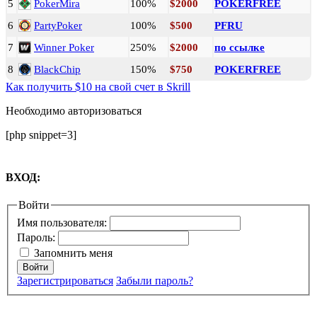
5
PokerMira
100%
$2000
POKERFREE
6
PartyPoker
100%
$500
PFRU
7
Winner Poker
250%
$2000
по ссылке
8
BlackChip
150%
$750
POKERFREE
Как получить $10 на свой счет в Skrill
Необходимо авторизоваться
[php snippet=3]
ВХОД:
Войти
Имя пользователя:
Пароль:
Запомнить меня
Войти
Зарегистрироваться
Забыли пароль?