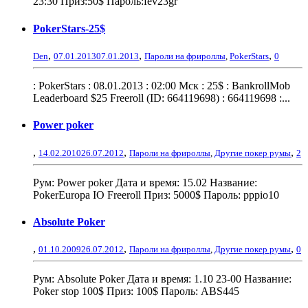
23:30 Приз:50$ Пароль:fev23gr
PokerStars-25$
,
,
,
Den
07.01.2013
07.01.2013
Пароли на фрироллы
,
PokerStars
0
: PokerStars : 08.01.2013 : 02:00 Мск : 25$ : BankrollMob
Leaderboard $25 Freeroll (ID: 664119698) : 664119698 :...
Power poker
,
,
,
14.02.2010
26.07.2012
Пароли на фрироллы
,
Другие покер румы
2
Рум: Power poker Дата и время: 15.02 Название:
PokerEuropa IO Freeroll Приз: 5000$ Пароль: pppio10
Absolute Poker
,
,
,
01.10.2009
26.07.2012
Пароли на фрироллы
,
Другие покер румы
0
Рум: Absolute Poker Дата и время: 1.10 23-00 Название:
Poker stop 100$ Приз: 100$ Пароль: ABS445