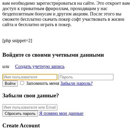
вам необходимо зарегистрироваться на сайте. Это откроет вам
доступ к приватным фрироллам, проходящим у нас
бездепозитным бонусам и другим акциям. После этого вы
сможете бесплатно скачать покер софт участвовать в жизни
сайта и бесплатно играть в покер.
[php snippet=2]
Войдите со своими учетными данными
или
Создать учетную запись
Запомнить меня
Забыли пароль?
Войти
Забыли свои данные?
Я помню мои данные
Сбросить пароль
Create Account