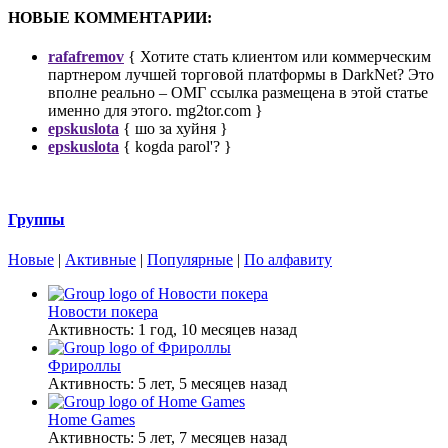
НОВЫЕ КОММЕНТАРИИ:
rafafremov
{ Хотите стать клиентом или коммерческим
партнером лучшей торговой платформы в DarkNet? Это
вполне реально – ОМГ ссылка размещена в этой статье
именно для этого. mg2tor.com }
epskuslota
{ шо за хуйня }
epskuslota
{ kogda parol'? }
Группы
Новые
|
Активные
|
Популярные
|
По алфавиту
Новости покера
Активность: 1 год, 10 месяцев назад
Фрироллы
Активность: 5 лет, 5 месяцев назад
Home Games
Активность: 5 лет, 7 месяцев назад