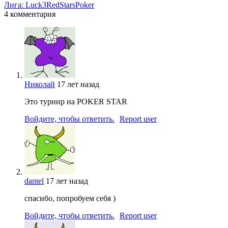
Лига: Luck3
RedStarsPoker
4 комментария
Николай
17 лет назад
Это турнир на POKER STAR
Войдите, чтобы ответить.
Report user
dantel
17 лет назад
спасибо, попробуем себя )
Войдите, чтобы ответить.
Report user