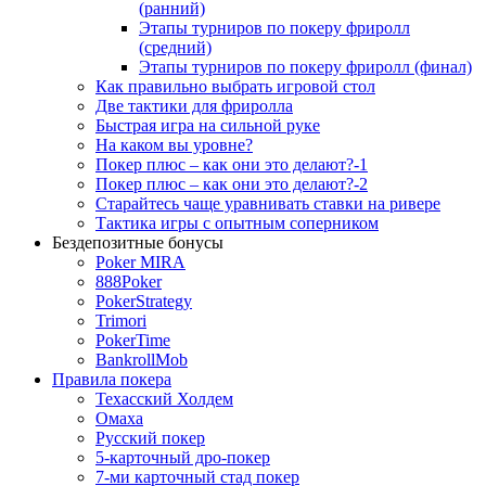
(ранний)
Этапы турниров по покеру фриролл
(средний)
Этапы турниров по покеру фриролл (финал)
Как правильно выбрать игровой стол
Две тактики для фриролла
Быстрая игра на сильной руке
На каком вы уровне?
Покер плюс – как они это делают?-1
Покер плюс – как они это делают?-2
Старайтесь чаще уравнивать ставки на ривере
Тактика игры с опытным соперником
Бездепозитные бонусы
Poker MIRA
888Poker
PokerStrategy
Trimori
PokerTime
BankrollMob
Правила покера
Техасский Холдем
Омаха
Русский покер
5-карточный дро-покер
7-ми карточный стад покер