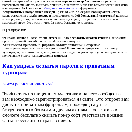
Самый интересный вопрос как же можно
играть в покер бесплатно
и при этом
получить возможность выиграть деньги? Существует несколько возможностей для
игры
в покер онлайн бесплатно
–
бездепозитные бонусы
и
фрироллы
.
Бездепозитный бонус покер
(
бездеп
- разг. от анг.
No deposit bonus poker
) Очень
распространен в
онлайн покере
и представляет собой
бесплатный стартовый капитал
в покер руме, который позволяет начинающему игроку попробовать свои силы в
настоящей игре, без риска и ущерба для собственного кошелька.
Faq по фрироллам:
Фриролл (
фрирол
- разг. от анг.
freeroll
) – это
бесплатный покер турнир
с денежным
призом. Лучший способ начать зарабатывать покером.
Какие бывают фрироллы?
Фрироллы
бывают приватные и открытые.
В чем преимущество приватных фрироллов?
Приватные фрироллы
– это
покер
турниры
, организованные для ограниченного круга игроков доступ на которые можно
получить по билету или
паролю на фриролл
.
Как увидеть скрытые пароли к приватным
турнирам
Зачем регистрироваться?
Чтобы стать полноценным участником нашего сообщества
вам необходимо зарегистрироваться на сайте. Это откроет вам
доступ к приватным фрироллам, проходящим у нас
бездепозитным бонусам и другим акциям. После этого вы
сможете бесплатно скачать покер софт участвовать в жизни
сайта и бесплатно играть в покер.