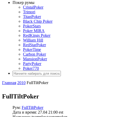
Покер румы
CristalPoker
Trimori
TitanPoker
Black Chip Poker
PokerStars
Poker MIRA
RedKings Poker
William Hill
RedStarPoker
PokerTime
Carbon Poker
MansionPoker
PartyPoker
Poker770
Главная
2010
FullTiltPoker
FullTiltPoker
Рум:
FullTiltPoker
Дата и время: 27.04 21:00 est
Название: teamplay+superpoker