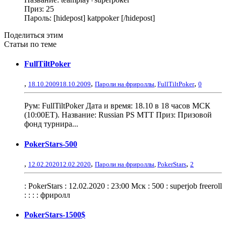
Приз: 25
Пароль: [hidepost] katppoker [/hidepost]
Поделиться этим
Cтатьи по теме
FullTiltPoker
,
,
,
18.10.2009
18.10.2009
Пароли на фрироллы
,
FullTiltPoker
0
Рум: FullTiltPoker Дата и время: 18.10 в 18 часов МСК
(10:00ET). Название: Russian PS MTT Приз: Призовой
фонд турнира...
PokerStars-500
,
,
,
12.02.2020
12.02.2020
Пароли на фрироллы
,
PokerStars
2
: PokerStars : 12.02.2020 : 23:00 Мск : 500 : superjob freeroll
: : : : фриролл
PokerStars-1500$