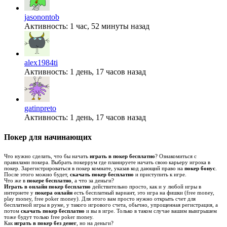
jasonontob
Активность: 1 час, 52 минуты назад
alex1984ti
Активность: 1 день, 17 часов назад
gatinpreto
Активность: 1 день, 17 часов назад
Покер для начинающих
Что нужно сделать, что бы начать
играть в покер бесплатно
? Ознакомиться с
правилами покера. Выбрать покеррум где планируете начать свою карьеру игрока в
покер. Зарегистрироваться в покер комнате, указав код дающий право на
покер бонус
.
После этого можно будет,
скачать покер бесплатно
и приступить к игре.
Что же в
покере бесплатно
, а что за деньги?
Играть в онлайн покер бесплатно
действительно просто, как и у любой игры в
интернете у
покера онлайн
есть бесплатный вариант, это игра на фишки (free money,
play money, free poker money). Для этого вам просто нужно открыть счет для
бесплатной игры в руме, у такого игрового счета, обычно, упрощенная регистрация, а
потом
скачать покер бесплатно
и вы в игре. Только в таком случае вашим выигрышем
тоже будут только free poker money.
Как
играть в покер без денег
, но на деньги?