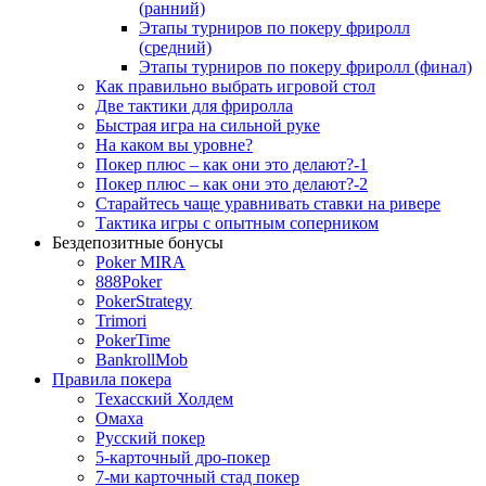
(ранний)
Этапы турниров по покеру фриролл
(средний)
Этапы турниров по покеру фриролл (финал)
Как правильно выбрать игровой стол
Две тактики для фриролла
Быстрая игра на сильной руке
На каком вы уровне?
Покер плюс – как они это делают?-1
Покер плюс – как они это делают?-2
Старайтесь чаще уравнивать ставки на ривере
Тактика игры с опытным соперником
Бездепозитные бонусы
Poker MIRA
888Poker
PokerStrategy
Trimori
PokerTime
BankrollMob
Правила покера
Техасский Холдем
Омаха
Русский покер
5-карточный дро-покер
7-ми карточный стад покер