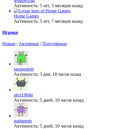
Фрироллы
Активность: 5 лет, 5 месяцев назад
Home Games
Активность: 5 лет, 7 месяцев назад
Игроки
Новые
|
Активные
|
Популярные
jasonontob
Активность: 3 дня, 18 часов назад
alex1984ti
Активность: 5 дней, 10 часов назад
gatinpreto
Активность: 5 дней, 10 часов назад