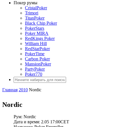
Покер румы
CristalPoker
Trimori
TitanPoker
Black Chip Poker
PokerStars
Poker MIRA
RedKings Poker
William Hill
RedStarPoker
PokerTime
Carbon Poker
MansionPoker
PartyPoker
Poker770
Главная
2010
Nordic
Nordic
Рум: Nordic
Дата и время: 2.05 17:00CET
Название: Poker Freeroller