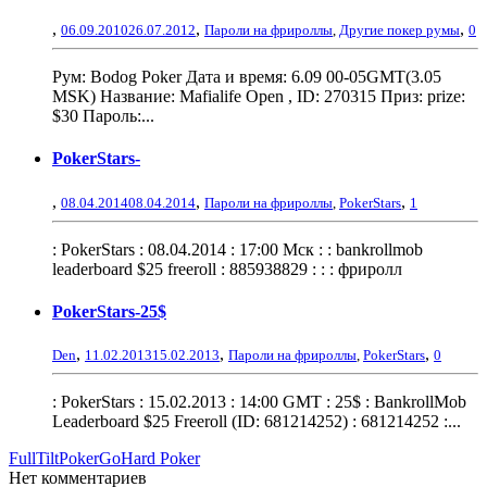
,
,
,
06.09.2010
26.07.2012
Пароли на фрироллы
,
Другие покер румы
0
Рум: Bodog Poker Дата и время: 6.09 00-05GMT(3.05
MSK) Название: Mafialife Open , ID: 270315 Приз: prize:
$30 Пароль:...
PokerStars-
,
,
,
08.04.2014
08.04.2014
Пароли на фрироллы
,
PokerStars
1
: PokerStars : 08.04.2014 : 17:00 Мск : : bankrollmob
leaderboard $25 freeroll : 885938829 : : : фриролл
PokerStars-25$
,
,
,
Den
11.02.2013
15.02.2013
Пароли на фрироллы
,
PokerStars
0
: PokerStars : 15.02.2013 : 14:00 GMT : 25$ : BankrollMob
Leaderboard $25 Freeroll (ID: 681214252) : 681214252 :...
FullTiltPoker
GoHard Poker
Нет комментариев