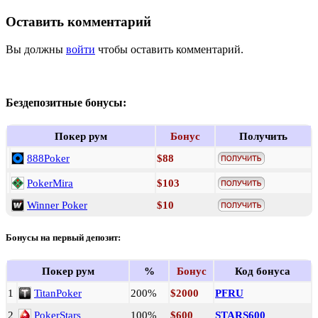
Оставить комментарий
Вы должны
войти
чтобы оставить комментарий.
Бездепозитные бонусы:
Покер рум
Бонус
Получить
888Poker
$88
PokerMira
$103
Winner Poker
$10
Бонусы на первый депозит:
Покер рум
%
Бонус
Код бонуса
1
TitanPoker
200%
$2000
PFRU
2
PokerStars
100%
$600
STARS600