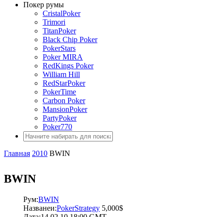
Покер румы
CristalPoker
Trimori
TitanPoker
Black Chip Poker
PokerStars
Poker MIRA
RedKings Poker
William Hill
RedStarPoker
PokerTime
Carbon Poker
MansionPoker
PartyPoker
Poker770
Главная
2010
BWIN
BWIN
Рум:
BWIN
Названеи:
PokerStrategy
5,000$
Дата:14.02.10 18:00 GMT