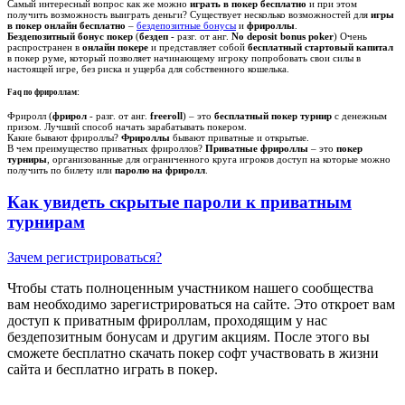
Самый интересный вопрос как же можно
играть в покер бесплатно
и при этом
получить возможность выиграть деньги? Существует несколько возможностей для
игры
в покер онлайн бесплатно
–
бездепозитные бонусы
и
фрироллы
.
Бездепозитный бонус покер
(
бездеп
- разг. от анг.
No deposit bonus poker
) Очень
распространен в
онлайн покере
и представляет собой
бесплатный стартовый капитал
в покер руме, который позволяет начинающему игроку попробовать свои силы в
настоящей игре, без риска и ущерба для собственного кошелька.
Faq по фрироллам:
Фриролл (
фрирол
- разг. от анг.
freeroll
) – это
бесплатный покер турнир
с денежным
призом. Лучший способ начать зарабатывать покером.
Какие бывают фрироллы?
Фрироллы
бывают приватные и открытые.
В чем преимущество приватных фрироллов?
Приватные фрироллы
– это
покер
турниры
, организованные для ограниченного круга игроков доступ на которые можно
получить по билету или
паролю на фриролл
.
Как увидеть скрытые пароли к приватным
турнирам
Зачем регистрироваться?
Чтобы стать полноценным участником нашего сообщества
вам необходимо зарегистрироваться на сайте. Это откроет вам
доступ к приватным фрироллам, проходящим у нас
бездепозитным бонусам и другим акциям. После этого вы
сможете бесплатно скачать покер софт участвовать в жизни
сайта и бесплатно играть в покер.