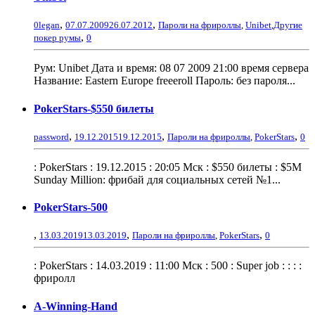
,
,
0legan
07.07.2009
26.07.2012
Пароли на фрироллы
,
Unibet
,
Другие
,
покер румы
0
Рум: Unibet Дата и время: 08 07 2009 21:00 время сервера
Название: Eastern Europe freeeroll Пароль: без пароля...
PokerStars-$550 билеты
,
,
,
password
19.12.2015
19.12.2015
Пароли на фрироллы
,
PokerStars
0
: PokerStars : 19.12.2015 : 20:05 Мск : $550 билеты : $5М
Sunday Million: фрибай для социальных сетей №1...
PokerStars-500
,
,
,
13.03.2019
13.03.2019
Пароли на фрироллы
,
PokerStars
0
: PokerStars : 14.03.2019 : 11:00 Мск : 500 : Super job : : : :
фриролл
A-Winning-Hand