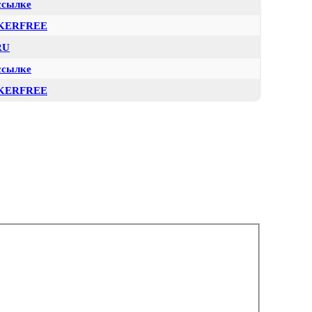
ссылке
KERFREE
RU
ссылке
KERFREE