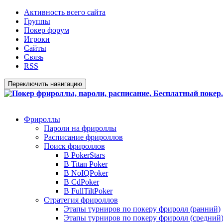
Активность всего сайта
Группы
Покер форум
Игроки
Сайты
Связь
RSS
Переключить навигацию
Фрироллы
Пароли на фрироллы
Расписание фрироллов
Поиск фрироллов
В PokerStars
В Titan Poker
В NoIQPoker
В CdPoker
В FullTiltPoker
Стратегия фрироллов
Этапы турниров по покеру фриролл (ранний)
Этапы турниров по покеру фриролл (средний