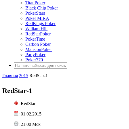
TitanPoker
Black Chip Poker
PokerStars
Poker MIRA
RedKings Poker
William Hill
RedStarPoker
PokerTime
Carbon Poker
MansionPoker
PartyPoker
Poker770
Главная
2015
RedStar-1
RedStar-1
: RedStar
: 01.02.2015
: 21:00 Мск