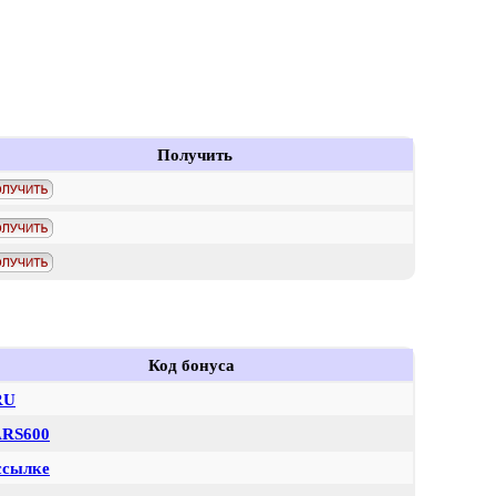
Получить
Код бонуса
RU
ARS600
ссылке