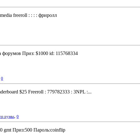
media freeroll : : : : фриролл
ва форумов Приз: $1000 id: 115768334
,
0
derboard $25 Freeroll : 779782333 : 3NPL :...
,
ер румы
0
00 gmt Приз:500 Пароль:coinflip