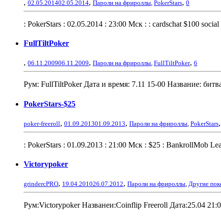
,
,
,
02.05.2014
02.05.2014
Пароли на фрироллы
,
PokerStars
0
: PokerStars : 02.05.2014 : 23:00 Мск : : cardschat $100 social 
FullTiltPoker
,
,
,
06.11.2009
06.11.2009
Пароли на фрироллы
,
FullTiltPoker
6
Рум: FullTiltPoker Дата и время: 7.11 15-00 Название: бит
PokerStars-$25
,
,
poker-freeroll
01.09.2013
01.09.2013
Пароли на фрироллы
,
PokerStars
: PokerStars : 01.09.2013 : 21:00 Мск : $25 : BankrollMob Lea
Victorypoker
,
,
grindercPRO
19.04.2010
26.07.2012
Пароли на фрироллы
,
Другие пок
Рум:Victorypoker Названеи:Coinflip Freeroll Дата:25.04 21: