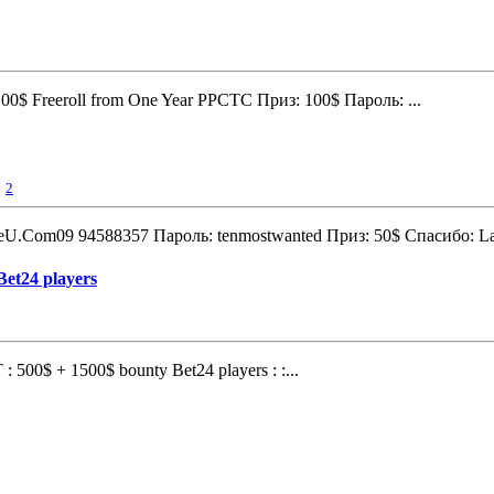
00$ Freeroll from One Year PPCTC Приз: 100$ Пароль: ...
,
2
takeU.Com09 94588357 Пароль: tenmostwanted Приз: 50$ Спасибо: La
et24 players
 500$ + 1500$ bounty Bet24 players : :...