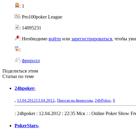
: 1
: Pro100poker League
: 14095231
: Необходимо
войти
или
зарегистрироваться
, чтобы ув
:
:
фриролл
Поделиться этим
Cтатьи по теме
24hpoker-
,
,
,
13.04.2012
13.04.2012
Пароли на фрироллы
,
24hPoker
0
: 24hpoker : 12.04.2012 : 22:35 Мск : : Online Poker Show Free
PokerStars-