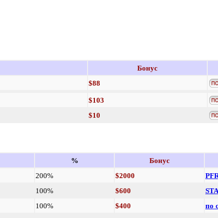
Бонус
$88
$103
$10
%
Бонус
200%
$2000
PF
100%
$600
ST
100%
$400
по 