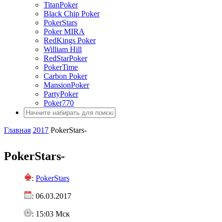
TitanPoker
Black Chip Poker
PokerStars
Poker MIRA
RedKings Poker
William Hill
RedStarPoker
PokerTime
Carbon Poker
MansionPoker
PartyPoker
Poker770
Главная
2017
PokerStars-
PokerStars-
:
PokerStars
: 06.03.2017
: 15:03 Мск