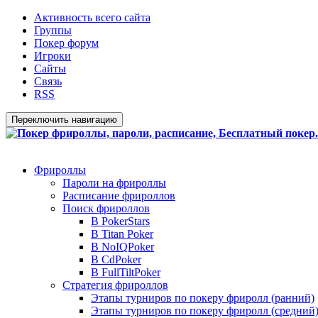
Активность всего сайта
Группы
Покер форум
Игроки
Сайты
Связь
RSS
Переключить навигацию
Фрироллы
Пароли на фрироллы
Расписание фрироллов
Поиск фрироллов
В PokerStars
В Titan Poker
В NoIQPoker
В CdPoker
В FullTiltPoker
Стратегия фрироллов
Этапы турниров по покеру фриролл (ранний)
Этапы турниров по покеру фриролл (средний