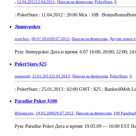
,
,
,
12.04.2012
12.04.2012
Пароли на фрироллы
,
PokerStars
0
: PokerStars : 11.04.2012 : 20:00 Мск : 10$ : BonusBonusB
Jimmypoker
,
,
sverchoc
06.07.2010
26.07.2012
Пароли на фрироллы
,
Другие покер 
Рум: Jimmypoker Дата и время: 6.07 16:00, 20:00; 22:00; 24
PokerStars-$25
,
,
,
password
22.01.2013
22.01.2013
Пароли на фрироллы
,
PokerStars
0
: PokerStars : 25.01.2013 : 02:00 GMT : $25 : BankrollMob Lea
Paradise Poker $100
,
,
Игроки.pro
19.05.2009
26.07.2012
Пароли на фрироллы
,
100
,
Paradise
Рум: Paradise Poker Дата и время: 19.05.09 — 16:00 EST На