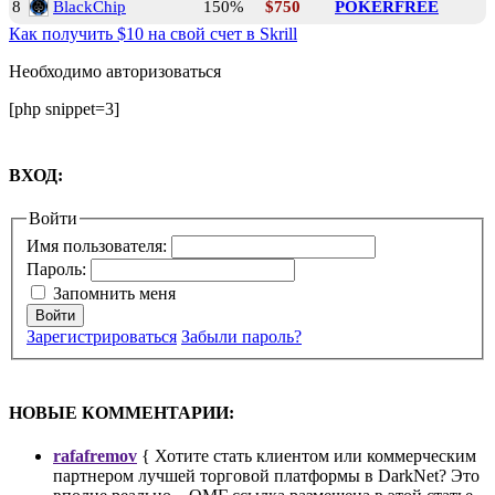
8
BlackChip
150%
$750
POKERFREE
Как получить $10 на свой счет в Skrill
Необходимо авторизоваться
[php snippet=3]
ВХОД:
Войти
Имя пользователя:
Пароль:
Запомнить меня
Войти
Зарегистрироваться
Забыли пароль?
НОВЫЕ КОММЕНТАРИИ:
rafafremov
{ Хотите стать клиентом или коммерческим
партнером лучшей торговой платформы в DarkNet? Это