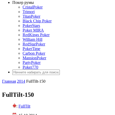
Покер румы
CristalPoker
Trimori
TitanPoker
Black Chip Poker
PokerStars
Poker MIRA
RedKings Poker
William Hill
RedStarPoker
PokerTime
Carbon Poker
MansionPoker
PartyPoker
Poker770
Главная
2014
FullTilt-150
FullTilt-150
:
FullTilt