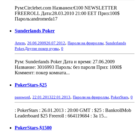
Рум:Circlebet.com Названеи:€100 NEWSLETTER
FREEROLL Дата:28.03.2010 21:00 EET Приз:100$
Пароль:andromeda17
Sunderlands Poker
,
,
Artem
26.06.2009
26.07.2012
Пароли на фрироллы
,
Sunderlands
,
Poker
,
Другие покер румы
0
Рум: Sunderlands Poker Дата и время: 27.06.2009
Название: 3016993 Пароль: без пароля Приз: 1000$
Коммент: покер комната...
PokerStars-$25
,
,
,
password
22.01.2013
22.01.2013
Пароли на фрироллы
,
PokerStars
0
: PokerStars : 26.01.2013 : 20:00 GMT : $25 : BankrollMob
Leaderboard $25 Freeroll : 664119684 : За 15...
PokerStars-$1500