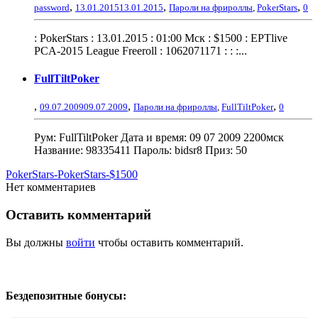
,
,
,
password
13.01.2015
13.01.2015
Пароли на фрироллы
,
PokerStars
0
: PokerStars : 13.01.2015 : 01:00 Мск : $1500 : EPTlive
PCA-2015 League Freeroll : 1062071171 : : :...
FullTiltPoker
,
,
,
09.07.2009
09.07.2009
Пароли на фрироллы
,
FullTiltPoker
0
Рум: FullTiltPoker Дата и время: 09 07 2009 2200мск
Название: 98335411 Пароль: bidsr8 Приз: 50
PokerStars-
PokerStars-$1500
Нет комментариев
Оставить комментарий
Вы должны
войти
чтобы оставить комментарий.
Бездепозитные бонусы: