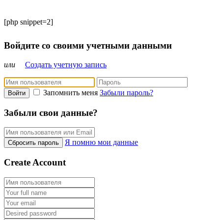
[php snippet=2]
Войдите со своими учетными данными
или
Создать учетную запись
Запомнить меня
Забыли пароль?
Войти
Забыли свои данные?
Я помню мои данные
Сбросить пароль
Create Account