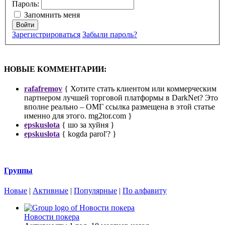
Пароль:
Запомнить меня
Войти
Зарегистрироваться
Забыли пароль?
НОВЫЕ КОММЕНТАРИИ:
rafafremov
{ Хотите стать клиентом или коммерческим
партнером лучшей торговой платформы в DarkNet? Это
вполне реально – ОМГ ссылка размещена в этой статье
именно для этого. mg2tor.com }
epskuslota
{ шо за хуйня }
epskuslota
{ kogda parol'? }
Группы
Новые
|
Активные
|
Популярные
|
По алфавиту
Новости покера