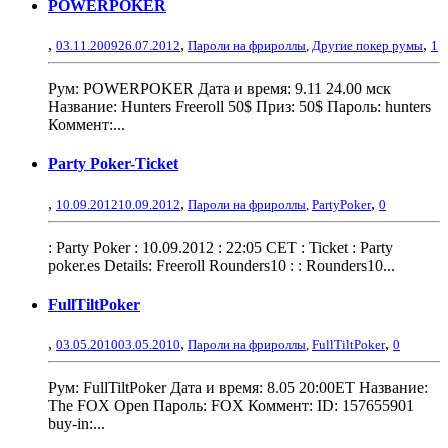
POWERPOKER
,
,
,
03.11.2009
26.07.2012
Пароли на фрироллы
,
Другие покер румы
1
Рум: POWERPOKER Дата и время: 9.11 24.00 мск
Название: Hunters Freeroll 50$ Приз: 50$ Пароль: hunters
Коммент:...
Party Poker-Ticket
,
,
,
10.09.2012
10.09.2012
Пароли на фрироллы
,
PartyPoker
0
: Party Poker : 10.09.2012 : 22:05 CET : Ticket : Party
poker.es Details: Freeroll Rounders10 : : Rounders10...
FullTiltPoker
,
,
,
03.05.2010
03.05.2010
Пароли на фрироллы
,
FullTiltPoker
0
Рум: FullTiltPoker Дата и время: 8.05 20:00ET Название:
The FOX Open Пароль: FOX Коммент: ID: 157655901
buy-in:...