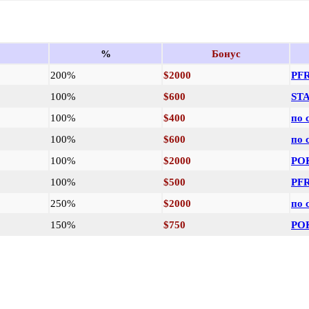
%
Бонус
200%
$2000
PF
100%
$600
ST
100%
$400
по 
100%
$600
по 
100%
$2000
PO
100%
$500
PF
250%
$2000
по 
150%
$750
PO