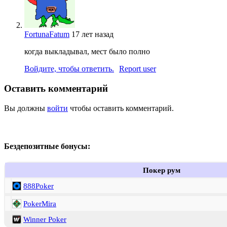
FortunaFatum
17 лет назад
когда выкладывал, мест было полно
Войдите, чтобы ответить.
Report user
Оставить комментарий
Вы должны
войти
чтобы оставить комментарий.
Бездепозитные бонусы:
Покер рум
888Poker
PokerMira
Winner Poker