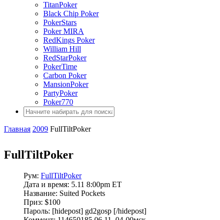
TitanPoker
Black Chip Poker
PokerStars
Poker MIRA
RedKings Poker
William Hill
RedStarPoker
PokerTime
Carbon Poker
MansionPoker
PartyPoker
Poker770
Главная
2009
FullTiltPoker
FullTiltPoker
Рум:
FullTiltPoker
Дата и время: 5.11 8:00pm ET
Название: Suited Pockets
Приз: $100
Пароль: [hidepost] gd2gosp [/hidepost]
Коммент: 114650185 06,11, 04-00мск