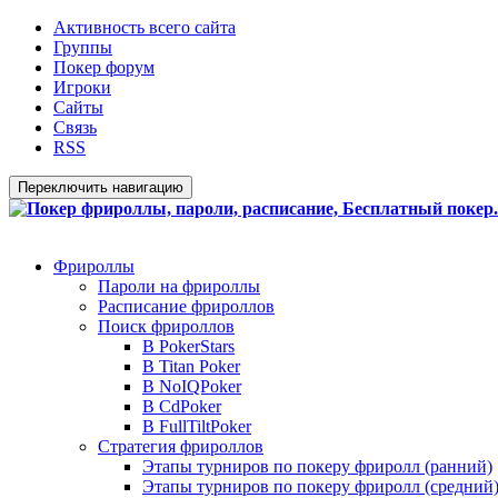
Активность всего сайта
Группы
Покер форум
Игроки
Сайты
Связь
RSS
Переключить навигацию
Фрироллы
Пароли на фрироллы
Расписание фрироллов
Поиск фрироллов
В PokerStars
В Titan Poker
В NoIQPoker
В CdPoker
В FullTiltPoker
Стратегия фрироллов
Этапы турниров по покеру фриролл (ранний)
Этапы турниров по покеру фриролл (средний