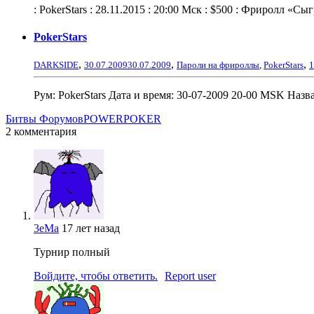
: PokerStars : 28.11.2015 : 20:00 Мск : $500 : Фриролл «С
PokerStars
,
,
,
DARKSIDE
30.07.2009
30.07.2009
Пароли на фрироллы
,
PokerStars
1
Рум: PokerStars Дата и время: 30-07-2009 20-00 MSK Назв
Битвы Форумов
POWERPOKER
2 комментария
3eMa
17 лет назад
Турнир полный
Войдите, чтобы ответить.
Report user