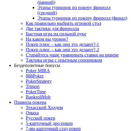
(ранний)
Этапы турниров по покеру фриролл
(средний)
Этапы турниров по покеру фриролл (финал)
Как правильно выбрать игровой стол
Две тактики для фриролла
Быстрая игра на сильной руке
На каком вы уровне?
Покер плюс – как они это делают?-1
Покер плюс – как они это делают?-2
Старайтесь чаще уравнивать ставки на ривере
Тактика игры с опытным соперником
Бездепозитные бонусы
Poker MIRA
888Poker
PokerStrategy
Trimori
PokerTime
BankrollMob
Правила покера
Техасский Холдем
Омаха
Русский покер
5-карточный дро-покер
7-ми карточный стад покер