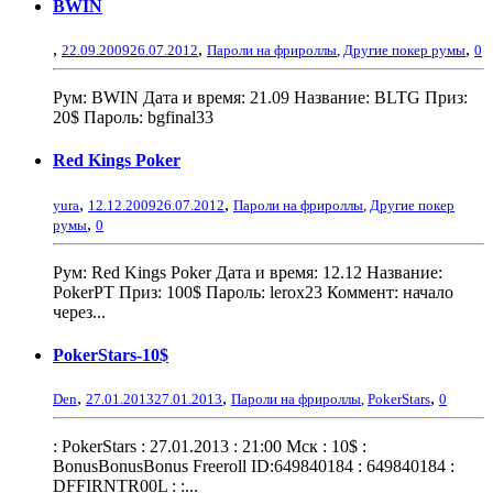
BWIN
,
,
,
22.09.2009
26.07.2012
Пароли на фрироллы
,
Другие покер румы
0
Рум: BWIN Дата и время: 21.09 Название: BLTG Приз:
20$ Пароль: bgfinal33
Red Kings Poker
,
,
yura
12.12.2009
26.07.2012
Пароли на фрироллы
,
Другие покер
,
румы
0
Рум: Red Kings Poker Дата и время: 12.12 Название:
PokerPT Приз: 100$ Пароль: lеrox23 Коммент: начало
через...
PokerStars-10$
,
,
,
Den
27.01.2013
27.01.2013
Пароли на фрироллы
,
PokerStars
0
: PokerStars : 27.01.2013 : 21:00 Мск : 10$ :
BonusBonusBonus Freeroll ID:649840184 : 649840184 :
DFFIRNTR00L : :...