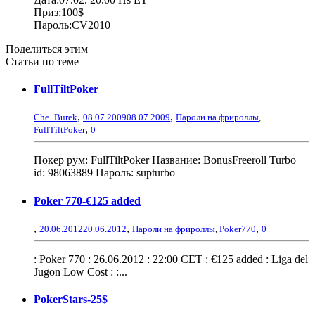
Приз:100$
Пароль:CV2010
Поделиться этим
Cтатьи по теме
FullTiltPoker
,
,
Che_Burek
08.07.2009
08.07.2009
Пароли на фрироллы
,
,
FullTiltPoker
0
Покер рум: FullTiltPoker Название: BonusFreeroll Turbo
id: 98063889 Пароль: supturbo
Poker 770-€125 added
,
,
,
20.06.2012
20.06.2012
Пароли на фрироллы
,
Poker770
0
: Poker 770 : 26.06.2012 : 22:00 CET : €125 added : Liga del
Jugon Low Cost : :...
PokerStars-25$