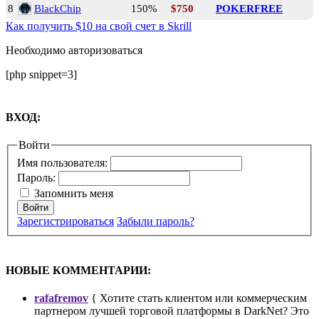
8
BlackChip
150%
$750
POKERFREE
Как получить $10 на свой счет в Skrill
Необходимо авторизоваться
[php snippet=3]
ВХОД:
Войти
Имя пользователя:
Пароль:
Запомнить меня
Войти
Зарегистрироваться
Забыли пароль?
НОВЫЕ КОММЕНТАРИИ:
rafafremov
{ Хотите стать клиентом или коммерческим
партнером лучшей торговой платформы в DarkNet? Это