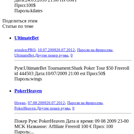
Приз:100$
Пароль:kilates
Поделиться этим
Cтатьи по теме
UltimateBet
,
,
grindercPRO
10.07.2009
26.07.2012
Пароли на фрироллы
,
,
UltimateBet
,
Другие покер румы
0
Рум:UltimateBet Tournament:Shark Poker Tour $50 Freeroll
id 444503 Дата:10/07/2009 21:00 est Приз:50$
Пароль:wings
PokerHeaven
,
,
0legan
07.08.2009
26.07.2012
Пароли на фрироллы
,
,
PokerHeaven
,
Другие покер румы
0
Покер Рум: PokerHeaven Дата и время: 09 08 2009 23-00
MCK Название: Affiliate Freeroll 100 € Приз: 100
Пароль:...