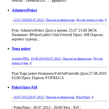
freeroll : 1464898520 : : : фриролл
AdamevePoker
,
,
,
22.07.2010
26.07.2012
Пароли на фрироллы
,
Другие покер румы
0
Рум: AdamevePoker Дата и время: 25.07 21:00 MCK
Название: $PokerLadies Club Freeroll Приз: 50$ Пароль:
aepoker турнир...
Yoga poker
,
,
grindercPRO
19.08.2010
26.07.2012
Пароли на фрироллы
,
Другие
,
покер румы
0
Рум:Yoga poker Названеи:FarOutFreerolls Дата:27.08.2010
03,00 Приз: Пароль:YOFREGA
PokerStars-$10
,
,
,
20.07.2012
20.07.2012
Пароли на фрироллы
,
PokerStars
0
: PokerStars : 20.07.2012 : 20:00 Мск : $10 :