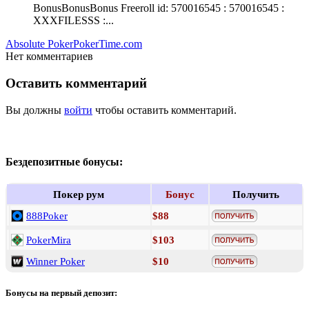
BonusBonusBonus Freeroll id: 570016545 : 570016545 :
XXXFILESSS :...
Absolute Poker
PokerTime.com
Нет комментариев
Оставить комментарий
Вы должны
войти
чтобы оставить комментарий.
Бездепозитные бонусы:
Покер рум
Бонус
Получить
888Poker
$88
PokerMira
$103
Winner Poker
$10
Бонусы на первый депозит: