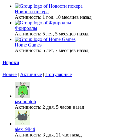
Новости покера
Активность: 1 год, 10 месяцев назад
Фрироллы
Активность: 5 лет, 5 месяцев назад
Home Games
Активность: 5 лет, 7 месяцев назад
Игроки
Новые
|
Активные
|
Популярные
jasonontob
Активность: 2 дня, 5 часов назад
alex1984ti
Активность: 3 дня, 21 час назад