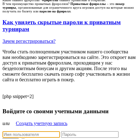
Какие бывают фрироллы?
Фрироллы
бывают приватные и открытые.
В чем преимущество приватных фрироллов?
Приватные фрироллы
– это
покер
турниры
, организованные для ограниченного круга игроков доступ на которые можно
получить по билету или
паролю на фриролл
.
Как увидеть скрытые пароли к приватным
турнирам
Зачем регистрироваться?
Чтобы стать полноценным участником нашего сообщества
вам необходимо зарегистрироваться на сайте. Это откроет вам
доступ к приватным фрироллам, проходящим у нас
бездепозитным бонусам и другим акциям. После этого вы
сможете бесплатно скачать покер софт участвовать в жизни
сайта и бесплатно играть в покер.
[php snippet=2]
Войдите со своими учетными данными
или
Создать учетную запись