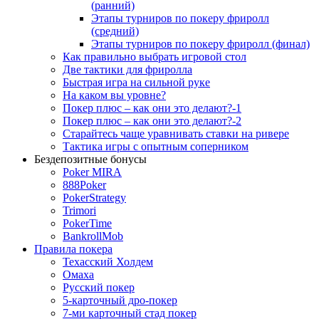
(ранний)
Этапы турниров по покеру фриролл
(средний)
Этапы турниров по покеру фриролл (финал)
Как правильно выбрать игровой стол
Две тактики для фриролла
Быстрая игра на сильной руке
На каком вы уровне?
Покер плюс – как они это делают?-1
Покер плюс – как они это делают?-2
Старайтесь чаще уравнивать ставки на ривере
Тактика игры с опытным соперником
Бездепозитные бонусы
Poker MIRA
888Poker
PokerStrategy
Trimori
PokerTime
BankrollMob
Правила покера
Техасский Холдем
Омаха
Русский покер
5-карточный дро-покер
7-ми карточный стад покер