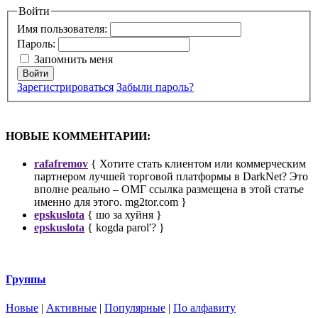
Войти
Имя пользователя:
Пароль:
Запомнить меня
Войти
Зарегистрироваться
Забыли пароль?
НОВЫЕ КОММЕНТАРИИ:
rafafremov
{ Хотите стать клиентом или коммерческим
партнером лучшей торговой платформы в DarkNet? Это
вполне реально – ОМГ ссылка размещена в этой статье
именно для этого. mg2tor.com }
epskuslota
{ шо за хуйня }
epskuslota
{ kogda parol'? }
Группы
Новые
|
Активные
|
Популярные
|
По алфавиту