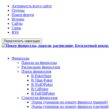
Активность всего сайта
Группы
Покер форум
Игроки
Сайты
Связь
RSS
Переключить навигацию
Фрироллы
Пароли на фрироллы
Расписание фрироллов
Поиск фрироллов
В PokerStars
В Titan Poker
В NoIQPoker
В CdPoker
В FullTiltPoker
Стратегия фрироллов
Этапы турниров по покеру фриролл (ранний)
Этапы турниров по покеру фриролл (средний