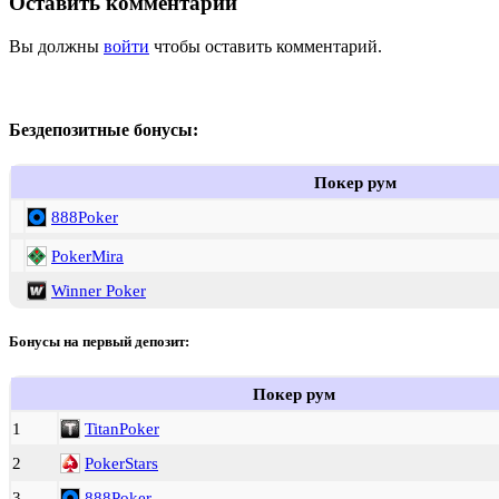
Оставить комментарий
Вы должны
войти
чтобы оставить комментарий.
Бездепозитные бонусы:
Покер рум
888Poker
PokerMira
Winner Poker
Бонусы на первый депозит:
Покер рум
1
TitanPoker
2
PokerStars
3
888Poker