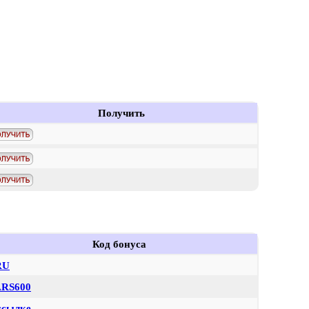
Получить
Код бонуса
RU
ARS600
ссылке