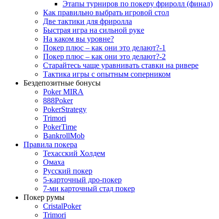
Этапы турниров по покеру фриролл (финал)
Как правильно выбрать игровой стол
Две тактики для фриролла
Быстрая игра на сильной руке
На каком вы уровне?
Покер плюс – как они это делают?-1
Покер плюс – как они это делают?-2
Старайтесь чаще уравнивать ставки на ривере
Тактика игры с опытным соперником
Бездепозитные бонусы
Poker MIRA
888Poker
PokerStrategy
Trimori
PokerTime
BankrollMob
Правила покера
Техасский Холдем
Омаха
Русский покер
5-карточный дро-покер
7-ми карточный стад покер
Покер румы
CristalPoker
Trimori