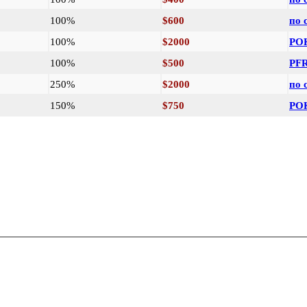
100%
$600
по 
100%
$2000
PO
100%
$500
PF
250%
$2000
по 
150%
$750
PO