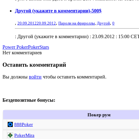
Другой (укажите в комментарии)-500$
,
,
,
20.09.2012
20.09.2012
Пароли на фрироллы
,
Другой
0
: Другой (укажите в комментарии) : 23.09.2012 : 15:00 CET :
Power Poker
PokerStars
Нет комментариев
Оставить комментарий
Вы должны
войти
чтобы оставить комментарий.
Бездепозитные бонусы:
Покер рум
888Poker
PokerMira