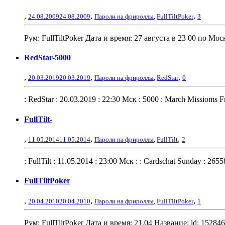
,
,
,
24.08.2009
24.08.2009
Пароли на фрироллы
,
FullTiltPoker
3
Рум: FullTiltPoker Дата и время: 27 августа в 23 00 по Мо
RedStar-5000
,
,
,
20.03.2019
20.03.2019
Пароли на фрироллы
,
RedStar
0
: RedStar : 20.03.2019 : 22:30 Мск : 5000 : March Missioms Fr
FullTilt-
,
,
,
11.05.2014
11.05.2014
Пароли на фрироллы
,
FullTilt
2
: FullTilt : 11.05.2014 : 23:00 Мск : : Cardschat Sunday : 265
FullTiltPoker
,
,
,
20.04.2010
20.04.2010
Пароли на фрироллы
,
FullTiltPoker
1
Рум: FullTiltPoker Дата и время: 21.04 Название: id: 15284