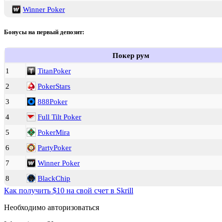
Winner Poker
Бонусы на первый депозит:
Покер рум
1
TitanPoker
2
PokerStars
3
888Poker
4
Full Tilt Poker
5
PokerMira
6
PartyPoker
7
Winner Poker
8
BlackChip
Как получить $10 на свой счет в Skrill
Необходимо авторизоваться