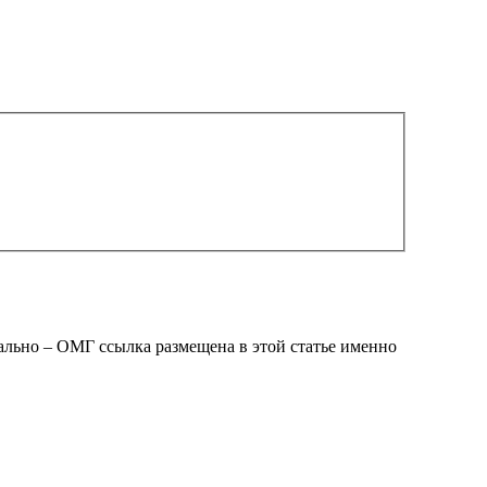
ально – ОМГ ссылка размещена в этой статье именно