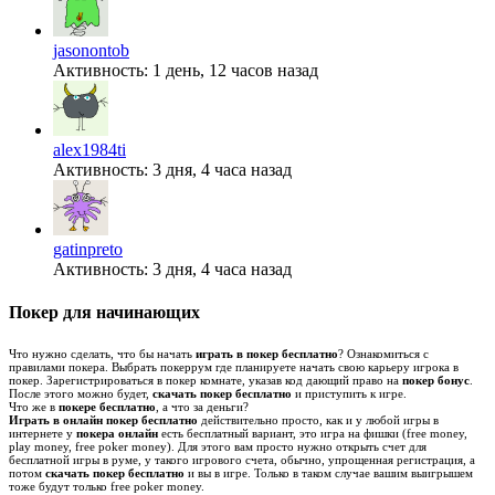
jasonontob
Активность: 1 день, 12 часов назад
alex1984ti
Активность: 3 дня, 4 часа назад
gatinpreto
Активность: 3 дня, 4 часа назад
Покер для начинающих
Что нужно сделать, что бы начать
играть в покер бесплатно
? Ознакомиться с
правилами покера. Выбрать покеррум где планируете начать свою карьеру игрока в
покер. Зарегистрироваться в покер комнате, указав код дающий право на
покер бонус
.
После этого можно будет,
скачать покер бесплатно
и приступить к игре.
Что же в
покере бесплатно
, а что за деньги?
Играть в онлайн покер бесплатно
действительно просто, как и у любой игры в
интернете у
покера онлайн
есть бесплатный вариант, это игра на фишки (free money,
play money, free poker money). Для этого вам просто нужно открыть счет для
бесплатной игры в руме, у такого игрового счета, обычно, упрощенная регистрация, а
потом
скачать покер бесплатно
и вы в игре. Только в таком случае вашим выигрышем
тоже будут только free poker money.