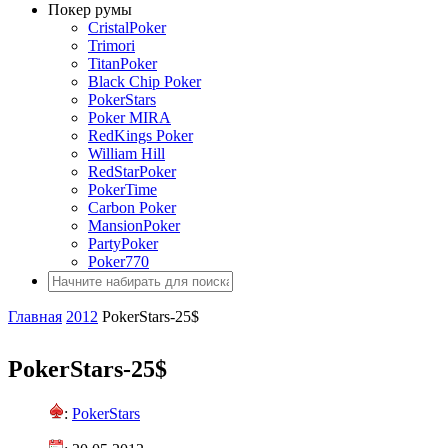
Покер румы
CristalPoker
Trimori
TitanPoker
Black Chip Poker
PokerStars
Poker MIRA
RedKings Poker
William Hill
RedStarPoker
PokerTime
Carbon Poker
MansionPoker
PartyPoker
Poker770
Главная
2012
PokerStars-25$
PokerStars-25$
:
PokerStars