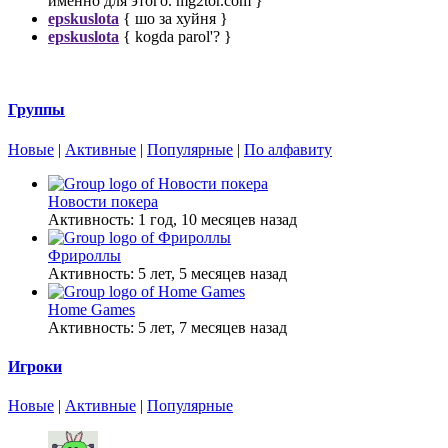
именно для этого. mg2tor.com }
epskuslota
{ шо за хуйня }
epskuslota
{ kogda parol'? }
Группы
Новые
|
Активные
|
Популярные
|
По алфавиту
Новости покера
Активность: 1 год, 10 месяцев назад
Фрироллы
Активность: 5 лет, 5 месяцев назад
Home Games
Активность: 5 лет, 7 месяцев назад
Игроки
Новые
|
Активные
|
Популярные