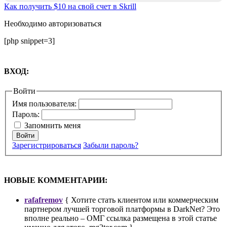
Как получить $10 на свой счет в Skrill
Необходимо авторизоваться
[php snippet=3]
ВХОД:
Войти
Имя пользователя:
Пароль:
Запомнить меня
Войти
Зарегистрироваться
Забыли пароль?
НОВЫЕ КОММЕНТАРИИ:
rafafremov
{ Хотите стать клиентом или коммерческим
партнером лучшей торговой платформы в DarkNet? Это
вполне реально – ОМГ ссылка размещена в этой статье