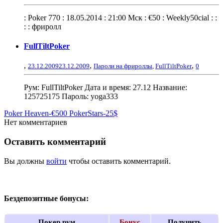
: Poker 770 : 18.05.2014 : 21:00 Мск : €50 : Weekly50cial : :
: : фриролл
FullTiltPoker
,
,
,
23.12.2009
23.12.2009
Пароли на фрироллы
,
FullTiltPoker
0
Рум: FullTiltPoker Дата и время: 27.12 Название:
125725175 Пароль: yoga333
Poker Heaven-€500
PokerStars-25$
Нет комментариев
Оставить комментарий
Вы должны
войти
чтобы оставить комментарий.
Бездепозитные бонусы:
Покер рум
Бонус
Получить