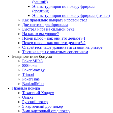
(ранний)
Этапы турниров по покеру фриролл
(средний)
Этапы турниров по покеру фриролл (финал)
Как правильно выбрать игровой стол
Две тактики для фриролла
Быстрая игра на сильной руке
На каком вы уровне?
Покер плюс – как они это делают?-1
Покер плюс – как они это делают?-2
Старайтесь чаще уравнивать ставки на ривере
Тактика игры с опытным соперником
Бездепозитные бонусы
Poker MIRA
888Poker
PokerStrategy
Trimori
PokerTime
BankrollMob
Правила покера
Техасский Холдем
Омаха
Русский покер
5-карточный дро-покер
7-ми карточный стад покер