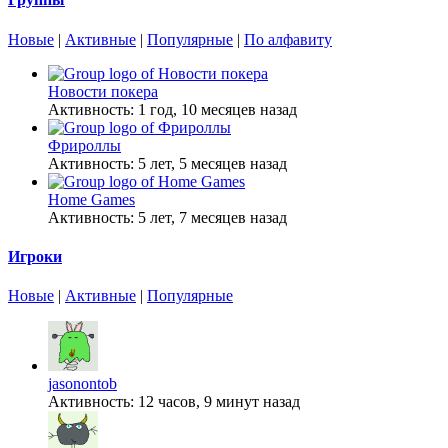
Новые
|
Активные
|
Популярные
|
По алфавиту
Новости покера
Активность: 1 год, 10 месяцев назад
Фрироллы
Активность: 5 лет, 5 месяцев назад
Home Games
Активность: 5 лет, 7 месяцев назад
Игроки
Новые
|
Активные
|
Популярные
jasonontob
Активность: 12 часов, 9 минут назад