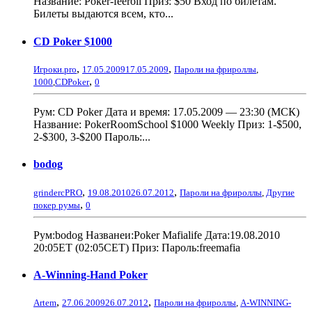
Название: Poker-feeroll Приз: $50 Вход по билетам.
Билеты выдаются всем, кто...
CD Poker $1000
,
,
Игроки.pro
17.05.2009
17.05.2009
Пароли на фрироллы
,
,
1000
,
CDPoker
0
Рум: CD Poker Дата и время: 17.05.2009 — 23:30 (МСК)
Название: PokerRoomSchool $1000 Weekly Приз: 1-$500,
2-$300, 3-$200 Пароль:...
bodog
,
,
grindercPRO
19.08.2010
26.07.2012
Пароли на фрироллы
,
Другие
,
покер румы
0
Рум:bodog Названеи:Poker Mafialife Дата:19.08.2010
20:05ET (02:05CET) Приз: Пароль:freemafia
A-Winning-Hand Poker
,
,
Artem
27.06.2009
26.07.2012
Пароли на фрироллы
,
A-WINNING-