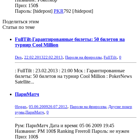
Приз: 150$
Пароль: [hidepost]
PKR
792 [/hidepost]
Поделиться этим
Cтатьи по теме
FullTilt-Гарантированные билеты: 50 билетов на
турнир Cool Million
,
,
,
Den
22.02.2013
22.02.2013
Пароли на фрироллы
,
FullTilt
0
: FullTilt : 23.02.2013 : 21:00 Мск : Гарантированные
билеты: 50 билетов на турнир Cool Million : PokerNews
Satellite...
ПариМатч
,
,
0legan
05.06.2009
26.07.2012
Пароли на фрироллы
,
Другие покер
,
румы
,
ПариМатч
0
Рум: ПариМатч Дата и время: 05 06 2009 19:45
Название: PM 100$ Ranking Freeroll Пароль: не нужен
Приз: 100$