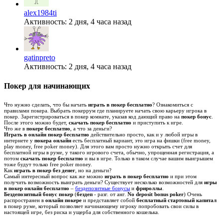
alex1984ti
Активность: 2 дня, 4 часа назад
gatinpreto
Активность: 2 дня, 4 часа назад
Покер для начинающих
Что нужно сделать, что бы начать
играть в покер бесплатно
? Ознакомиться с
правилами покера. Выбрать покеррум где планируете начать свою карьеру игрока в
покер. Зарегистрироваться в покер комнате, указав код дающий право на
покер бонус
.
После этого можно будет,
скачать покер бесплатно
и приступить к игре.
Что же в
покере бесплатно
, а что за деньги?
Играть в онлайн покер бесплатно
действительно просто, как и у любой игры в
интернете у
покера онлайн
есть бесплатный вариант, это игра на фишки (free money,
play money, free poker money). Для этого вам просто нужно открыть счет для
бесплатной игры в руме, у такого игрового счета, обычно, упрощенная регистрация, а
потом
скачать покер бесплатно
и вы в игре. Только в таком случае вашим выигрышем
тоже будут только free poker money.
Как
играть в покер без денег
, но на деньги?
Самый интересный вопрос как же можно
играть в покер бесплатно
и при этом
получить возможность выиграть деньги? Существует несколько возможностей для
игры
в покер онлайн бесплатно
–
бездепозитные бонусы
и
фрироллы
.
Бездепозитный бонус покер
(
бездеп
- разг. от анг.
No deposit bonus poker
) Очень
распространен в
онлайн покере
и представляет собой
бесплатный стартовый капитал
в покер руме, который позволяет начинающему игроку попробовать свои силы в
настоящей игре, без риска и ущерба для собственного кошелька.