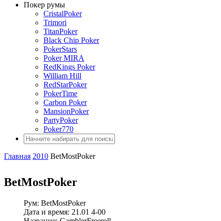
Покер румы
CristalPoker
Trimori
TitanPoker
Black Chip Poker
PokerStars
Poker MIRA
RedKings Poker
William Hill
RedStarPoker
PokerTime
Carbon Poker
MansionPoker
PartyPoker
Poker770
Главная
2010
BetMostPoker
BetMostPoker
Рум: BetMostPoker
Дата и время: 21.01 4-00
Название: GamblerFreeroll