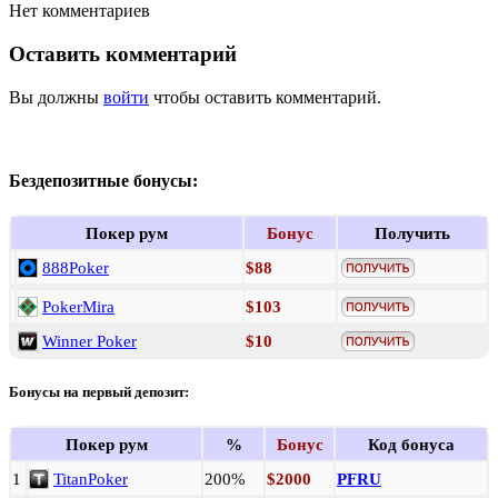
Нет комментариев
Оставить комментарий
Вы должны
войти
чтобы оставить комментарий.
Бездепозитные бонусы:
Покер рум
Бонус
Получить
888Poker
$88
PokerMira
$103
Winner Poker
$10
Бонусы на первый депозит:
Покер рум
%
Бонус
Код бонуса
1
TitanPoker
200%
$2000
PFRU