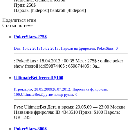
Приз: 250$
Пароль: [hidepost] bankroll [/hidepost]
Поделиться этим
Cтатьи по теме
PokerStars-275$
,
,
,
Den
15.02.2013
15.02.2013
Пароли на фрироллы
,
PokerStars
0
: PokerStars : 18.04.2013 : 00:35 Мск : 275$ : online poker
show freeroll id:659874405 : 659874405 : За...
UltimateBet freeroll $100
,
,
Игроки.pro
28.05.2009
26.07.2012
Пароли на фрироллы
,
,
100
,
UltimateBet
,
Другие покер румы
0
Рум: UltimateBet Дата и время: 29.05.09 — 23:00 Москва
Название фриролла: ID 4343510 Прихз: $100 Пароль:
UBT235
PokerStars-300$