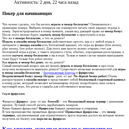
Активность: 2 дня, 22 часа назад
Покер для начинающих
Что нужно сделать, что бы начать
играть в покер бесплатно
? Ознакомиться с
правилами покера. Выбрать покеррум где планируете начать свою карьеру игрока в
покер. Зарегистрироваться в покер комнате, указав код дающий право на
покер бонус
.
После этого можно будет,
скачать покер бесплатно
и приступить к игре.
Что же в
покере бесплатно
, а что за деньги?
Играть в онлайн покер бесплатно
действительно просто, как и у любой игры в
интернете у
покера онлайн
есть бесплатный вариант, это игра на фишки (free money,
play money, free poker money). Для этого вам просто нужно открыть счет для
бесплатной игры в руме, у такого игрового счета, обычно, упрощенная регистрация, а
потом
скачать покер бесплатно
и вы в игре. Только в таком случае вашим выигрышем
тоже будут только free poker money.
Как
играть в покер без денег
, но на деньги?
Самый интересный вопрос как же можно
играть в покер бесплатно
и при этом
получить возможность выиграть деньги? Существует несколько возможностей для
игры
в покер онлайн бесплатно
–
бездепозитные бонусы
и
фрироллы
.
Бездепозитный бонус покер
(
бездеп
- разг. от анг.
No deposit bonus poker
) Очень
распространен в
онлайн покере
и представляет собой
бесплатный стартовый капитал
в покер руме, который позволяет начинающему игроку попробовать свои силы в
настоящей игре, без риска и ущерба для собственного кошелька.
Faq по фрироллам:
Фриролл (
фрирол
- разг. от анг.
freeroll
) – это
бесплатный покер турнир
с денежным
призом. Лучший способ начать зарабатывать покером.
Какие бывают фрироллы?
Фрироллы
бывают приватные и открытые.
В чем преимущество приватных фрироллов?
Приватные фрироллы
– это
покер
турниры
, организованные для ограниченного круга игроков доступ на которые можно
получить по билету или
паролю на фриролл
.
Как увидеть скрытые пароли к приватным