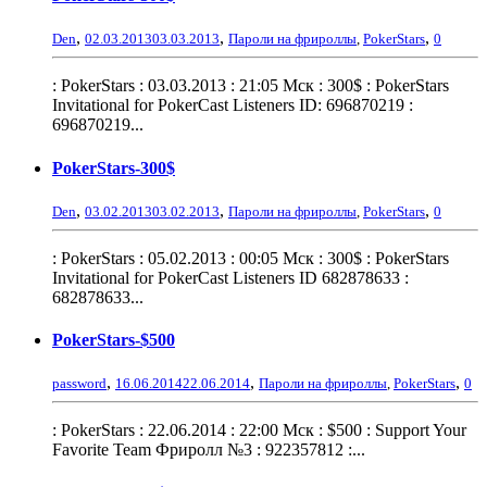
,
,
,
Den
02.03.2013
03.03.2013
Пароли на фрироллы
,
PokerStars
0
: PokerStars : 03.03.2013 : 21:05 Мск : 300$ : PokerStars
Invitational for PokerCast Listeners ID: 696870219 :
696870219...
PokerStars-300$
,
,
,
Den
03.02.2013
03.02.2013
Пароли на фрироллы
,
PokerStars
0
: PokerStars : 05.02.2013 : 00:05 Мск : 300$ : PokerStars
Invitational for PokerCast Listeners ID 682878633 :
682878633...
PokerStars-$500
,
,
,
password
16.06.2014
22.06.2014
Пароли на фрироллы
,
PokerStars
0
: PokerStars : 22.06.2014 : 22:00 Мск : $500 : Support Your
Favorite Team Фриролл №3 : 922357812 :...