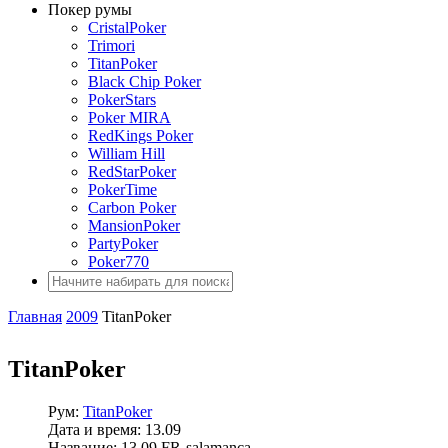
Покер румы
CristalPoker
Trimori
TitanPoker
Black Chip Poker
PokerStars
Poker MIRA
RedKings Poker
William Hill
RedStarPoker
PokerTime
Carbon Poker
MansionPoker
PartyPoker
Poker770
Главная
2009
TitanPoker
TitanPoker
Рум:
TitanPoker
Дата и время: 13.09
Название: 13.09 FR-salamanca