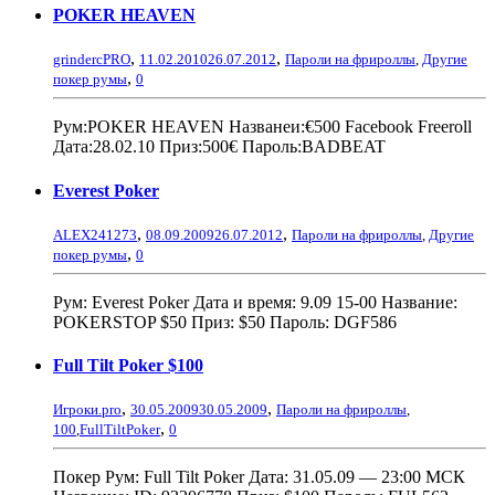
POKER HEAVEN
,
,
grindercPRO
11.02.2010
26.07.2012
Пароли на фрироллы
,
Другие
,
покер румы
0
Рум:POKER HEAVEN Названеи:€500 Facebook Freeroll
Дата:28.02.10 Приз:500€ Пароль:BADBEAT
Everest Poker
,
,
ALEX241273
08.09.2009
26.07.2012
Пароли на фрироллы
,
Другие
,
покер румы
0
Рум: Everest Poker Дата и время: 9.09 15-00 Название:
POKERSTOP $50 Приз: $50 Пароль: DGF586
Full Tilt Poker $100
,
,
Игроки.pro
30.05.2009
30.05.2009
Пароли на фрироллы
,
,
100
,
FullTiltPoker
0
Покер Рум: Full Tilt Poker Дата: 31.05.09 — 23:00 МСК