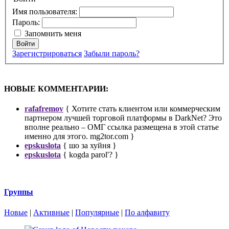
Имя пользователя:
Пароль:
Запомнить меня
Войти
Зарегистрироваться
Забыли пароль?
НОВЫЕ КОММЕНТАРИИ:
rafafremov
{ Хотите стать клиентом или коммерческим
партнером лучшей торговой платформы в DarkNet? Это
вполне реально – ОМГ ссылка размещена в этой статье
именно для этого. mg2tor.com }
epskuslota
{ шо за хуйня }
epskuslota
{ kogda parol'? }
Группы
Новые
|
Активные
|
Популярные
|
По алфавиту