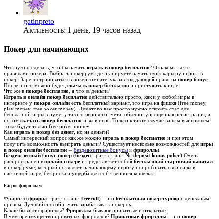
gatinpreto
Активность: 1 день, 19 часов назад
Покер для начинающих
Что нужно сделать, что бы начать
играть в покер бесплатно
? Ознакомиться с
правилами покера. Выбрать покеррум где планируете начать свою карьеру игрока в
покер. Зарегистрироваться в покер комнате, указав код дающий право на
покер бонус
.
После этого можно будет,
скачать покер бесплатно
и приступить к игре.
Что же в
покере бесплатно
, а что за деньги?
Играть в онлайн покер бесплатно
действительно просто, как и у любой игры в
интернете у
покера онлайн
есть бесплатный вариант, это игра на фишки (free money,
play money, free poker money). Для этого вам просто нужно открыть счет для
бесплатной игры в руме, у такого игрового счета, обычно, упрощенная регистрация, а
потом
скачать покер бесплатно
и вы в игре. Только в таком случае вашим выигрышем
тоже будут только free poker money.
Как
играть в покер без денег
, но на деньги?
Самый интересный вопрос как же можно
играть в покер бесплатно
и при этом
получить возможность выиграть деньги? Существует несколько возможностей для
игры
в покер онлайн бесплатно
–
бездепозитные бонусы
и
фрироллы
.
Бездепозитный бонус покер
(
бездеп
- разг. от анг.
No deposit bonus poker
) Очень
распространен в
онлайн покере
и представляет собой
бесплатный стартовый капитал
в покер руме, который позволяет начинающему игроку попробовать свои силы в
настоящей игре, без риска и ущерба для собственного кошелька.
Faq по фрироллам:
Фриролл (
фрирол
- разг. от анг.
freeroll
) – это
бесплатный покер турнир
с денежным
призом. Лучший способ начать зарабатывать покером.
Какие бывают фрироллы?
Фрироллы
бывают приватные и открытые.
В чем преимущество приватных фрироллов?
Приватные фрироллы
– это
покер