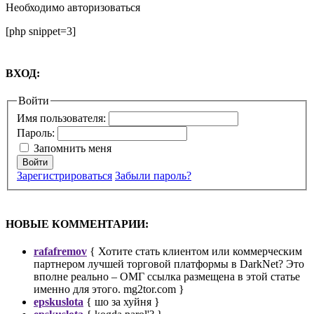
Необходимо авторизоваться
[php snippet=3]
ВХОД:
Войти
Имя пользователя:
Пароль:
Запомнить меня
Войти
Зарегистрироваться
Забыли пароль?
НОВЫЕ КОММЕНТАРИИ:
rafafremov
{ Хотите стать клиентом или коммерческим
партнером лучшей торговой платформы в DarkNet? Это
вполне реально – ОМГ ссылка размещена в этой статье
именно для этого. mg2tor.com }
epskuslota
{ шо за хуйня }