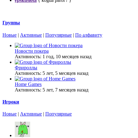
epskuslota
{ kogda parol'? }
Группы
Новые
|
Активные
|
Популярные
|
По алфавиту
Новости покера
Активность: 1 год, 10 месяцев назад
Фрироллы
Активность: 5 лет, 5 месяцев назад
Home Games
Активность: 5 лет, 7 месяцев назад
Игроки
Новые
|
Активные
|
Популярные