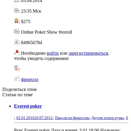
: 03.04.2014
: 23:35 Мск
: $275
: Online Poker Show freeroll
: 849656784
: Необходимо
войти
или
зарегистрироваться
,
чтобы увидеть содержимое
:
:
фриролл
Поделиться этим
Cтатьи по теме
Everest poker
,
,
,
02.01.2010
26.07.2012
Пароли на фрироллы
,
Другие покер румы
0
Рум: Everest poker Дата и время: 3.01 18.00 Название: