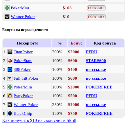
PokerMira
$103
Winner Poker
$10
Бонусы на первый депозит:
Покер рум
%
Бонус
Код бонуса
1
TitanPoker
200%
$2000
PFRU
2
PokerStars
100%
$600
STARS600
3
888Poker
100%
$400
по ссылке
4
Full Tilt Poker
100%
$600
по ссылке
5
PokerMira
100%
$2000
POKERFREE
6
PartyPoker
100%
$500
PFRU
7
Winner Poker
250%
$2000
по ссылке
8
BlackChip
150%
$750
POKERFREE
Как получить $10 на свой счет в Skrill