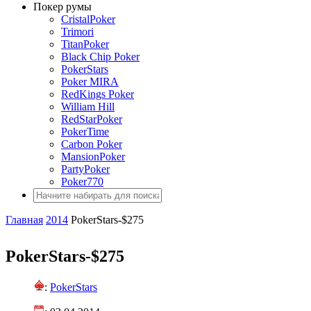
Покер румы
CristalPoker
Trimori
TitanPoker
Black Chip Poker
PokerStars
Poker MIRA
RedKings Poker
William Hill
RedStarPoker
PokerTime
Carbon Poker
MansionPoker
PartyPoker
Poker770
Главная
2014
PokerStars-$275
PokerStars-$275
:
PokerStars