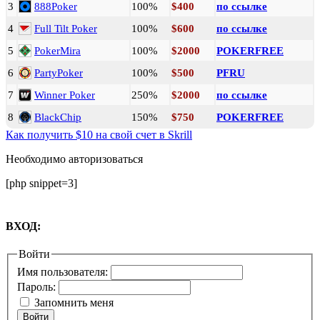
3
888Poker
100%
$400
по ссылке
4
Full Tilt Poker
100%
$600
по ссылке
5
PokerMira
100%
$2000
POKERFREE
6
PartyPoker
100%
$500
PFRU
7
Winner Poker
250%
$2000
по ссылке
8
BlackChip
150%
$750
POKERFREE
Как получить $10 на свой счет в Skrill
Необходимо авторизоваться
[php snippet=3]
ВХОД:
Войти
Имя пользователя:
Пароль:
Запомнить меня
Войти