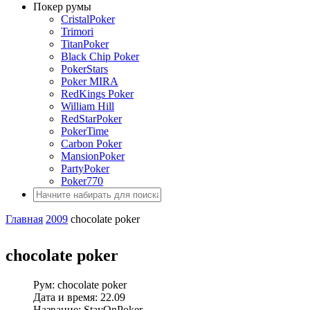
Покер румы
CristalPoker
Trimori
TitanPoker
Black Chip Poker
PokerStars
Poker MIRA
RedKings Poker
William Hill
RedStarPoker
PokerTime
Carbon Poker
MansionPoker
PartyPoker
Poker770
Главная
2009
chocolate poker
chocolate poker
Рум: chocolate poker
Дата и время: 22.09
Название: StayOnPoker