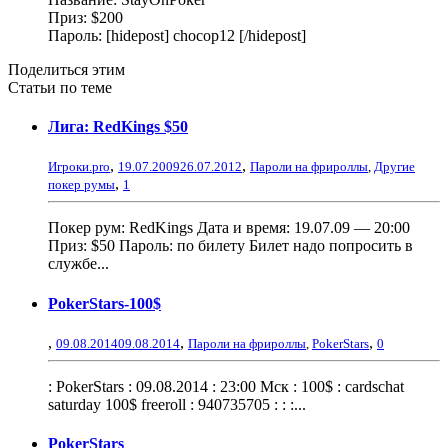
Приз: $200
Пароль: [hidepost] chocop12 [/hidepost]
Поделиться этим
Cтатьи по теме
Лига: RedKings $50
,
,
Игроки.pro
19.07.2009
26.07.2012
Пароли на фрироллы
,
Другие
,
покер румы
1
Покер рум: RedKings Дата и время: 19.07.09 — 20:00
Приз: $50 Пароль: по билету Билет надо попросить в
службе...
PokerStars-100$
,
,
,
09.08.2014
09.08.2014
Пароли на фрироллы
,
PokerStars
0
: PokerStars : 09.08.2014 : 23:00 Мск : 100$ : cardschat
saturday 100$ freeroll : 940735705 : : :...
PokerStars