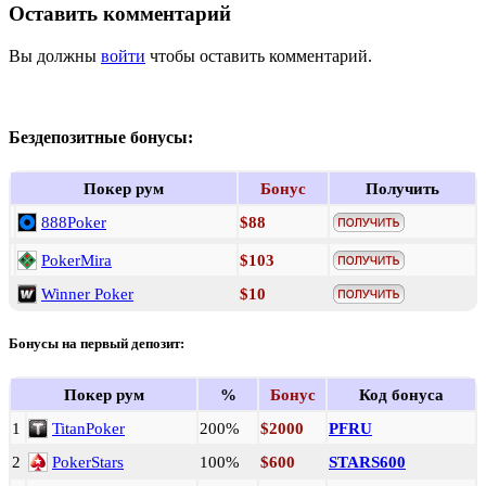
Оставить комментарий
Вы должны
войти
чтобы оставить комментарий.
Бездепозитные бонусы:
Покер рум
Бонус
Получить
888Poker
$88
PokerMira
$103
Winner Poker
$10
Бонусы на первый депозит:
Покер рум
%
Бонус
Код бонуса
1
TitanPoker
200%
$2000
PFRU
2
PokerStars
100%
$600
STARS600