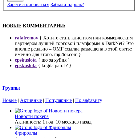
Зарегистрироваться
Забыли пароль?
НОВЫЕ КОММЕНТАРИИ:
rafafremov
{ Хотите стать клиентом или коммерческим
партнером лучшей торговой платформы в DarkNet? Это
вполне реально – ОМГ ссылка размещена в этой статье
именно для этого. mg2tor.com }
epskuslota
{ шо за хуйня }
epskuslota
{ kogda parol'? }
Группы
Новые
|
Активные
|
Популярные
|
По алфавиту
Новости покера
Активность: 1 год, 10 месяцев назад
Фрироллы