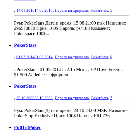
,
,
,
14.08.2010
14.08.2010
Пароли на фрироллы
,
PokerStars
5
Рум: PokerStars Дата и время: 15.08 21:00 msk Название:
296570870 Приз: 100$ Пароль: ps4188 Коммент:
Pokerspace 100$...
PokerStars-
,
,
,
01.05.2014
01.05.2014
Пароли на фрироллы
,
PokerStars
0
: PokerStars : 01.05.2014 : 22:15 Мск : : EPTLive Freerol,
$1.500 Added : : : : фриролл
PokerStars
,
,
,
20.10.2009
20.10.2009
Пароли на фрироллы
,
PokerStars
7
Рум: PokerStars Дата и время: 24.10 23:00 MSK Название:
PokerStop Exclusive Приз: 100$ Пароль: FRL726
FullTiltPoker