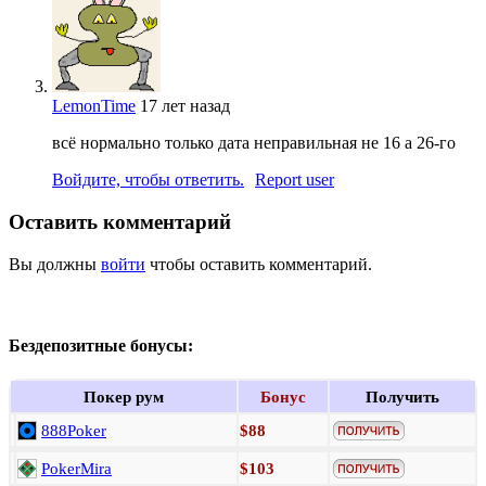
LemonTime
17 лет назад
всё нормально только дата неправильная не 16 a 26-го
Войдите, чтобы ответить.
Report user
Оставить комментарий
Вы должны
войти
чтобы оставить комментарий.
Бездепозитные бонусы:
Покер рум
Бонус
Получить
888Poker
$88
PokerMira
$103