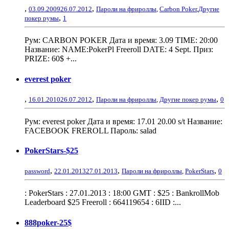
,
,
03.09.2009
26.07.2012
Пароли на фрироллы
,
Carbon Poker
,
Другие
,
покер румы
1
Рум: CARBON POKER Дата и время: 3.09 TIME: 20:00
Название: NAME:PokerPl Freeroll DATE: 4 Sept. Приз:
PRIZE: 60$ +...
everest poker
,
,
,
16.01.2010
26.07.2012
Пароли на фрироллы
,
Другие покер румы
0
Рум: everest poker Дата и время: 17.01 20.00 s/t Название:
FACEBOOK FREROLL Пароль: salad
PokerStars-$25
,
,
,
password
22.01.2013
27.01.2013
Пароли на фрироллы
,
PokerStars
0
: PokerStars : 27.01.2013 : 18:00 GMT : $25 : BankrollMob
Leaderboard $25 Freeroll : 664119654 : 6IID :...
888poker-25$