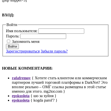
[php snippet=3]
ВХОД:
Войти
Имя пользователя:
Пароль:
Запомнить меня
Войти
Зарегистрироваться
Забыли пароль?
НОВЫЕ КОММЕНТАРИИ:
rafafremov
{ Хотите стать клиентом или коммерческим
партнером лучшей торговой платформы в DarkNet? Это
вполне реально – ОМГ ссылка размещена в этой статье
именно для этого. mg2tor.com }
epskuslota
{ шо за хуйня }
epskuslota
{ kogda parol'? }