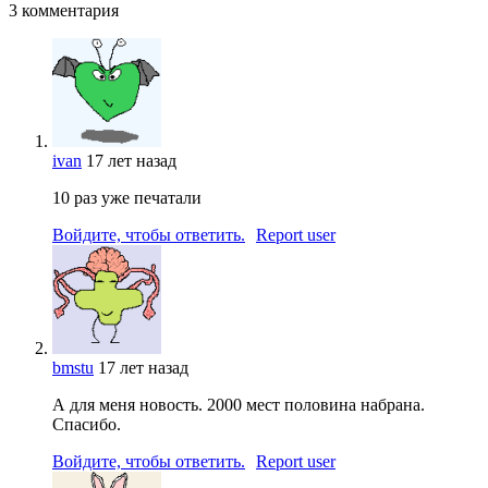
3 комментария
ivan
17 лет назад
10 раз уже печатали
Войдите, чтобы ответить.
Report user
bmstu
17 лет назад
А для меня новость. 2000 мест половина набрана.
Спасибо.
Войдите, чтобы ответить.
Report user