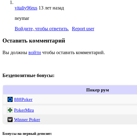
vitaliy96rus
13 лет назад
neymar
Войдите, чтобы ответить.
Report user
Оставить комментарий
Вы должны
войти
чтобы оставить комментарий.
Бездепозитные бонусы:
Покер рум
888Poker
PokerMira
Winner Poker
Бонусы на первый депозит: