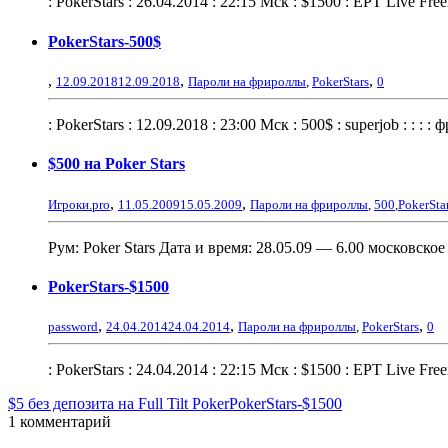
: PokerStars : 26.04.2014 : 22:15 Мск : $1500 : EPT Live Free
PokerStars-500$
,
,
,
12.09.2018
12.09.2018
Пароли на фрироллы
,
PokerStars
0
: PokerStars : 12.09.2018 : 23:00 Мск : 500$ : superjob : : : :
$500 на Poker Stars
,
,
Игроки.pro
11.05.2009
15.05.2009
Пароли на фрироллы
,
500
,
PokerSta
Рум: Poker Stars Дата и время: 28.05.09 — 6.00 московское
PokerStars-$1500
,
,
,
password
24.04.2014
24.04.2014
Пароли на фрироллы
,
PokerStars
0
: PokerStars : 24.04.2014 : 22:15 Мск : $1500 : EPT Live Free
$5 без депозита на Full Tilt Poker
PokerStars-$1500
1 комментарий