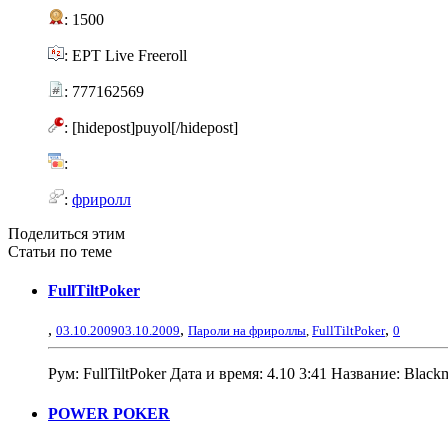
: 1500
: EPT Live Freeroll
: 777162569
: [hidepost]puyol[/hidepost]
:
:
фриролл
Поделиться этим
Cтатьи по теме
FullTiltPoker
,
,
,
03.10.2009
03.10.2009
Пароли на фрироллы
,
FullTiltPoker
0
Рум: FullTiltPoker Дата и время: 4.10 3:41 Название: Blac
POWER POKER