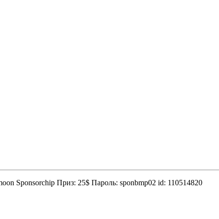
kmoon Sponsorchip Приз: 25$ Пароль: sponbmp02 id: 110514820