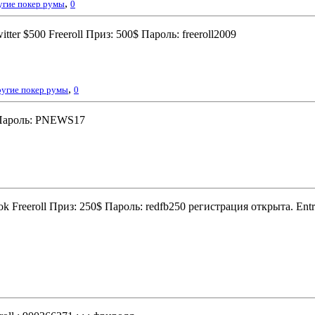
,
угие покер румы
0
er $500 Freeroll Приз: 500$ Пароль: freeroll2009
,
угие покер румы
0
5 Пароль: PNEWS17
k Freeroll Приз: 250$ Пароль: redfb250 регистрация открыта. Entra