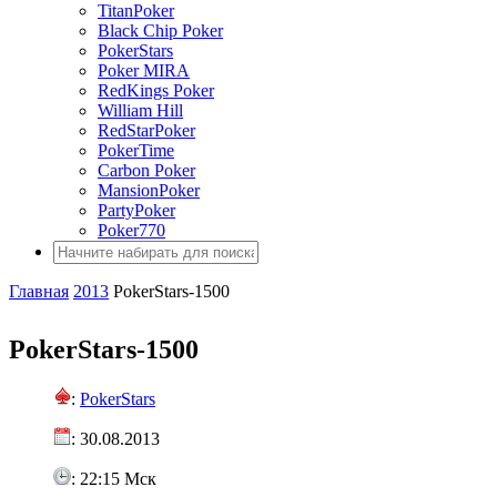
TitanPoker
Black Chip Poker
PokerStars
Poker MIRA
RedKings Poker
William Hill
RedStarPoker
PokerTime
Carbon Poker
MansionPoker
PartyPoker
Poker770
Главная
2013
PokerStars-1500
PokerStars-1500
:
PokerStars
: 30.08.2013
: 22:15 Мск