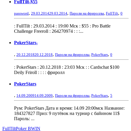
FullTilt-$55
,
,
,
password
29.03.2014
29.03.2014
Пароли на фрироллы
,
FullTilt
0
: FullTilt : 29.03.2014 : 19:00 Мск : $55 : Pro Battle
Challenge Freeroll : 264270974 : : :...
PokerStars-
,
,
,
20.12.2018
20.12.2018
Пароли на фрироллы
,
PokerStars
0
: PokerStars : 20.12.2018 : 23:03 Мск : : Cardschat $100
Deily Friroll : : : : фриролл
PokerStars
,
,
,
14.09.2009
14.09.2009
Пароли на фрироллы
,
PokerStars
5
Рум: PokerStars Дата и время: 14.09 20:00мск Название:
184327827 Приз: 9 путёвок на турнир с байином 11$
Пароль: ...
FullTiltPoker
BWIN