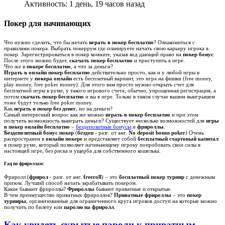
Активность: 1 день, 19 часов назад
Покер для начинающих
Что нужно сделать, что бы начать
играть в покер бесплатно
? Ознакомиться с
правилами покера. Выбрать покеррум где планируете начать свою карьеру игрока в
покер. Зарегистрироваться в покер комнате, указав код дающий право на
покер бонус
.
После этого можно будет,
скачать покер бесплатно
и приступить к игре.
Что же в
покере бесплатно
, а что за деньги?
Играть в онлайн покер бесплатно
действительно просто, как и у любой игры в
интернете у
покера онлайн
есть бесплатный вариант, это игра на фишки (free money,
play money, free poker money). Для этого вам просто нужно открыть счет для
бесплатной игры в руме, у такого игрового счета, обычно, упрощенная регистрация, а
потом
скачать покер бесплатно
и вы в игре. Только в таком случае вашим выигрышем
тоже будут только free poker money.
Как
играть в покер без денег
, но на деньги?
Самый интересный вопрос как же можно
играть в покер бесплатно
и при этом
получить возможность выиграть деньги? Существует несколько возможностей для
игры
в покер онлайн бесплатно
–
бездепозитные бонусы
и
фрироллы
.
Бездепозитный бонус покер
(
бездеп
- разг. от анг.
No deposit bonus poker
) Очень
распространен в
онлайн покере
и представляет собой
бесплатный стартовый капитал
в покер руме, который позволяет начинающему игроку попробовать свои силы в
настоящей игре, без риска и ущерба для собственного кошелька.
Faq по фрироллам:
Фриролл (
фрирол
- разг. от анг.
freeroll
) – это
бесплатный покер турнир
с денежным
призом. Лучший способ начать зарабатывать покером.
Какие бывают фрироллы?
Фрироллы
бывают приватные и открытые.
В чем преимущество приватных фрироллов?
Приватные фрироллы
– это
покер
турниры
, организованные для ограниченного круга игроков доступ на которые можно
получить по билету или
паролю на фриролл
.
Как увидеть скрытые пароли к приватным