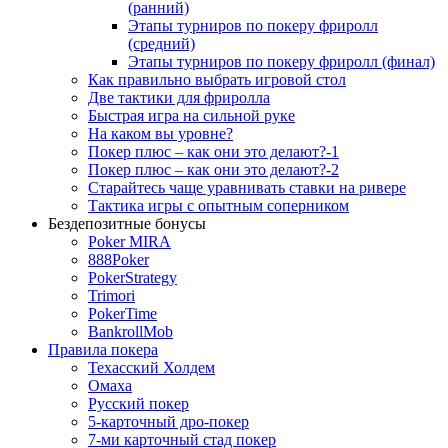
(ранний)
Этапы турниров по покеру фриролл
(средний)
Этапы турниров по покеру фриролл (финал)
Как правильно выбрать игровой стол
Две тактики для фриролла
Быстрая игра на сильной руке
На каком вы уровне?
Покер плюс – как они это делают?-1
Покер плюс – как они это делают?-2
Старайтесь чаще уравнивать ставки на ривере
Тактика игры с опытным соперником
Бездепозитные бонусы
Poker MIRA
888Poker
PokerStrategy
Trimori
PokerTime
BankrollMob
Правила покера
Техасский Холдем
Омаха
Русский покер
5-карточный дро-покер
7-ми карточный стад покер