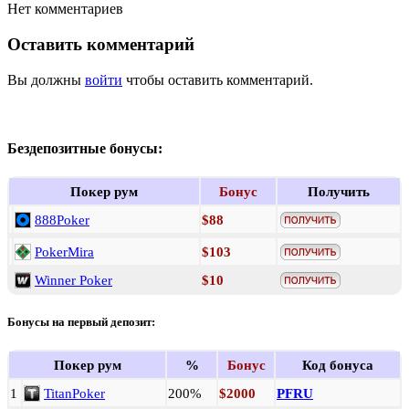
Нет комментариев
Оставить комментарий
Вы должны
войти
чтобы оставить комментарий.
Бездепозитные бонусы:
Покер рум
Бонус
Получить
888Poker
$88
PokerMira
$103
Winner Poker
$10
Бонусы на первый депозит:
Покер рум
%
Бонус
Код бонуса
1
TitanPoker
200%
$2000
PFRU