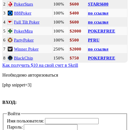
2
PokerStars
100%
$600
STARS600
3
888Poker
100%
$400
по ссылке
4
Full Tilt Poker
100%
$600
по ссылке
5
PokerMira
100%
$2000
POKERFREE
6
PartyPoker
100%
$500
PFRU
7
Winner Poker
250%
$2000
по ссылке
8
BlackChip
150%
$750
POKERFREE
Как получить $10 на свой счет в Skrill
Необходимо авторизоваться
[php snippet=3]
ВХОД:
Войти
Имя пользователя:
Пароль: