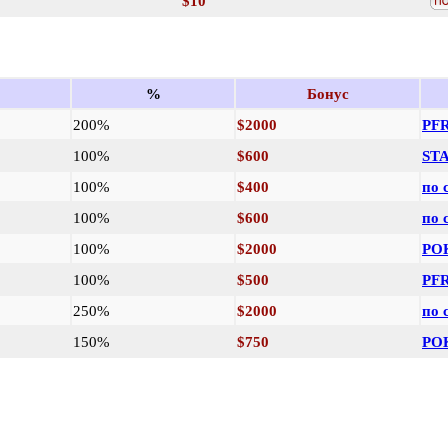
$10
%
Бонус
200%
$2000
PF
100%
$600
ST
100%
$400
по 
100%
$600
по 
100%
$2000
PO
100%
$500
PF
250%
$2000
по 
150%
$750
PO