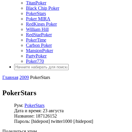
TitanPoker
Black Chip Poker
PokerStars
Poker MIRA
RedKings Poker
William Hill
RedStarPoker
PokerTime
Carbon Poker
MansionPoker
PartyPoker
Poker770
Главная
2009
PokerStars
PokerStars
Рум:
PokerStars
Дата и время: 23 августа
Название: 187126152
Пароль: [hidepost] twitter1000 [/hidepost]
Поделиться этим