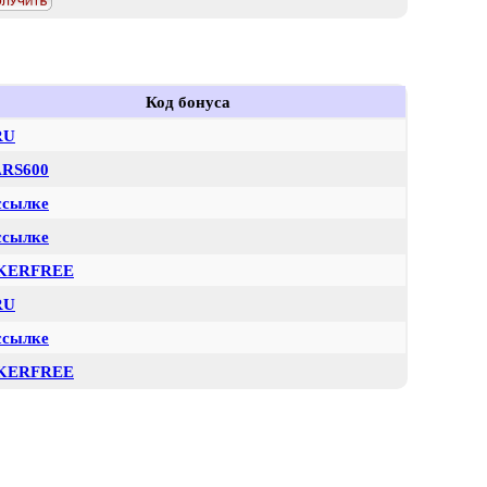
Код бонуса
RU
ARS600
ссылке
ссылке
KERFREE
RU
ссылке
KERFREE