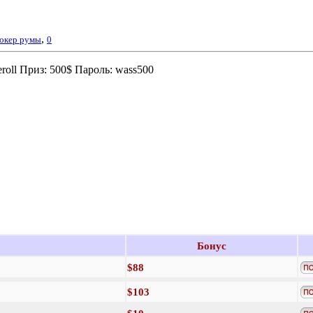
,
покер румы
0
eroll Приз: 500$ Пароль: wass500
Бонус
$88
$103