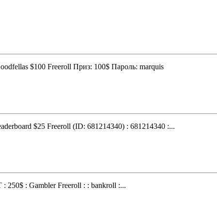
odfellas $100 Freeroll Приз: 100$ Пароль: marquis
aderboard $25 Freeroll (ID: 681214340) : 681214340 :...
50$ : Gambler Freeroll : : bankroll :...