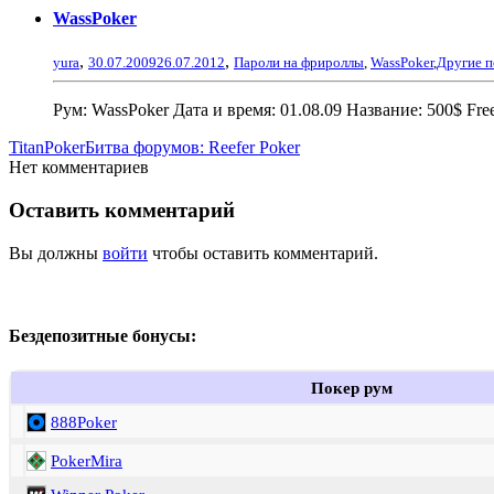
WassPoker
,
,
yura
30.07.2009
26.07.2012
Пароли на фрироллы
,
WassPoker
,
Другие 
Рум: WassPoker Дата и время: 01.08.09 Название: 500$ Fre
TitanPoker
Битва форумов: Reefer Poker
Нет комментариев
Оставить комментарий
Вы должны
войти
чтобы оставить комментарий.
Бездепозитные бонусы:
Покер рум
888Poker
PokerMira