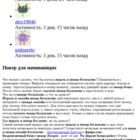
alex1984ti
Активность: 3 дня, 15 часов назад
gatinpreto
Активность: 3 дня, 15 часов назад
Покер для начинающих
Что нужно сделать, что бы начать
играть в покер бесплатно
? Ознакомиться с
правилами покера. Выбрать покеррум где планируете начать свою карьеру игрока в
покер. Зарегистрироваться в покер комнате, указав код дающий право на
покер бонус
.
После этого можно будет,
скачать покер бесплатно
и приступить к игре.
Что же в
покере бесплатно
, а что за деньги?
Играть в онлайн покер бесплатно
действительно просто, как и у любой игры в
интернете у
покера онлайн
есть бесплатный вариант, это игра на фишки (free money,
play money, free poker money). Для этого вам просто нужно открыть счет для
бесплатной игры в руме, у такого игрового счета, обычно, упрощенная регистрация, а
потом
скачать покер бесплатно
и вы в игре. Только в таком случае вашим выигрышем
тоже будут только free poker money.
Как
играть в покер без денег
, но на деньги?
Самый интересный вопрос как же можно
играть в покер бесплатно
и при этом
получить возможность выиграть деньги? Существует несколько возможностей для
игры
в покер онлайн бесплатно
–
бездепозитные бонусы
и
фрироллы
.
Бездепозитный бонус покер
(
бездеп
- разг. от анг.
No deposit bonus poker
) Очень
распространен в
онлайн покере
и представляет собой
бесплатный стартовый капитал