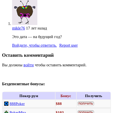
mikle76
17 лет назад
Это дата — на будущий год?
Войдите, чтобы ответить.
Report user
Оставить комментарий
Вы должны
войти
чтобы оставить комментарий.
Бездепозитные бонусы:
Покер рум
Бонус
Получить
888Poker
$88
PokerMira
$103