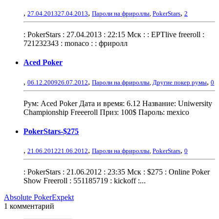
,
,
,
27.04.2013
27.04.2013
Пароли на фрироллы
,
PokerStars
2
: PokerStars : 27.04.2013 : 22:15 Мск : : EPTlive freeroll :
721232343 : monaco : : фриролл
Aced Poker
,
,
,
06.12.2009
26.07.2012
Пароли на фрироллы
,
Другие покер румы
0
Рум: Aced Poker Дата и время: 6.12 Название: Uniwersity
Championship Freeeroll Приз: 100$ Пароль: mexico
PokerStars-$275
,
,
,
21.06.2012
21.06.2012
Пароли на фрироллы
,
PokerStars
0
: PokerStars : 21.06.2012 : 23:35 Мск : $275 : Online Poker
Show Freeroll : 551185719 : kickoff :...
Absolute Poker
Expekt
1 комментарий