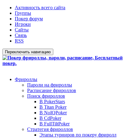
Активность всего сайта
Группы
Покер форум
Игроки
Сайты
Связь
RSS
Переключить навигацию
Фрироллы
Пароли на фрироллы
Расписание фрироллов
Поиск фрироллов
В PokerStars
В Titan Poker
В NoIQPoker
В CdPoker
В FullTiltPoker
Стратегия фрироллов
Этапы турниров по покеру фриролл