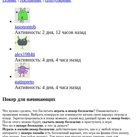
jasonontob
Активность: 2 дня, 12 часов назад
alex1984ti
Активность: 4 дня, 4 часа назад
gatinpreto
Активность: 4 дня, 4 часа назад
Покер для начинающих
Что нужно сделать, что бы начать
играть в покер бесплатно
? Ознакомиться с
правилами покера. Выбрать покеррум где планируете начать свою карьеру игрока в
покер. Зарегистрироваться в покер комнате, указав код дающий право на
покер бонус
.
После этого можно будет,
скачать покер бесплатно
и приступить к игре.
Что же в
покере бесплатно
, а что за деньги?
Играть в онлайн покер бесплатно
действительно просто, как и у любой игры в
интернете у
покера онлайн
есть бесплатный вариант, это игра на фишки (free money,
play money, free poker money). Для этого вам просто нужно открыть счет для