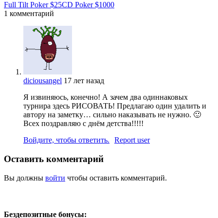
Full Tilt Poker $25
CD Poker $1000
1 комментарий
diciousangel
17 лет назад
Я извиняюсь, конечно! А зачем два одиннаковых
турнира здесь РИСОВАТЬ! Предлагаю один удалить и
автору на заметку… сильно наказывать не нужно. 🙂
Всех поздравляю с днём детства!!!!!
Войдите, чтобы ответить.
Report user
Оставить комментарий
Вы должны
войти
чтобы оставить комментарий.
Бездепозитные бонусы: