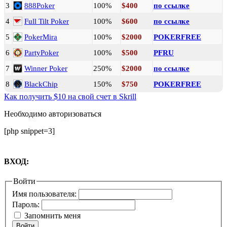
3
888Poker
100%
$400
по ссылке
4
Full Tilt Poker
100%
$600
по ссылке
5
PokerMira
100%
$2000
POKERFREE
6
PartyPoker
100%
$500
PFRU
7
Winner Poker
250%
$2000
по ссылке
8
BlackChip
150%
$750
POKERFREE
Как получить $10 на свой счет в Skrill
Необходимо авторизоваться
[php snippet=3]
ВХОД:
Войти
Имя пользователя:
Пароль:
Запомнить меня
Войти