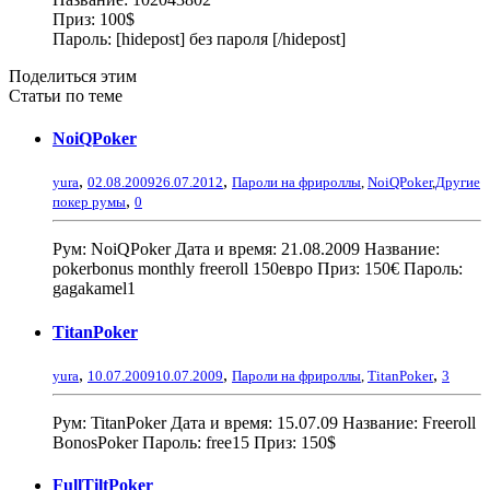
Приз: 100$
Пароль: [hidepost] без пароля [/hidepost]
Поделиться этим
Cтатьи по теме
NoiQPoker
,
,
yura
02.08.2009
26.07.2012
Пароли на фрироллы
,
NoiQPoker
,
Другие
,
покер румы
0
Рум: NoiQPoker Дата и время: 21.08.2009 Название:
pokerbonus monthly freeroll 150евро Приз: 150€ Пароль:
gagakamel1
TitanPoker
,
,
,
yura
10.07.2009
10.07.2009
Пароли на фрироллы
,
TitanPoker
3
Рум: TitanPoker Дата и время: 15.07.09 Название: Freeroll
BonosPoker Пароль: free15 Приз: 150$
FullTiltPoker