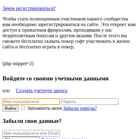
Зачем регистрироваться?
Чтобы стать полноценным участником нашего сообщества
вам необходимо зарегистрироваться на сайте. Это откроет вам
доступ к приватным фрироллам, проходящим у нас
бездепозитным бонусам и другим акциям. После этого вы
сможете бесплатно скачать покер софт участвовать в жизни
сайта и бесплатно играть в покер.
[php snippet=2]
Войдите со своими учетными данными
или
Создать учетную запись
Запомнить меня
Забыли пароль?
Войти
Забыли свои данные?