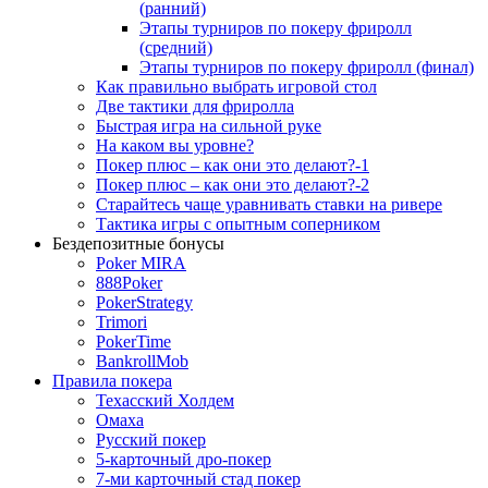
(ранний)
Этапы турниров по покеру фриролл
(средний)
Этапы турниров по покеру фриролл (финал)
Как правильно выбрать игровой стол
Две тактики для фриролла
Быстрая игра на сильной руке
На каком вы уровне?
Покер плюс – как они это делают?-1
Покер плюс – как они это делают?-2
Старайтесь чаще уравнивать ставки на ривере
Тактика игры с опытным соперником
Бездепозитные бонусы
Poker MIRA
888Poker
PokerStrategy
Trimori
PokerTime
BankrollMob
Правила покера
Техасский Холдем
Омаха
Русский покер
5-карточный дро-покер
7-ми карточный стад покер