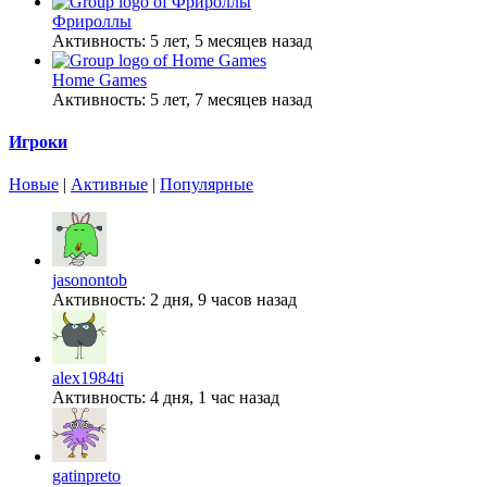
Фрироллы
Активность: 5 лет, 5 месяцев назад
Home Games
Активность: 5 лет, 7 месяцев назад
Игроки
Новые
|
Активные
|
Популярные
jasonontob
Активность: 2 дня, 9 часов назад
alex1984ti
Активность: 4 дня, 1 час назад
gatinpreto