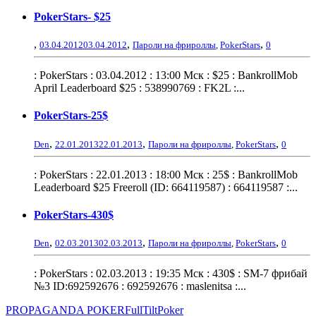
PokerStars- $25
,
,
,
03.04.2012
03.04.2012
Пароли на фрироллы
,
PokerStars
0
: PokerStars : 03.04.2012 : 13:00 Мск : $25 : BankrollMob
April Leaderboard $25 : 538990769 : FK2L :...
PokerStars-25$
,
,
,
Den
22.01.2013
22.01.2013
Пароли на фрироллы
,
PokerStars
0
: PokerStars : 22.01.2013 : 18:00 Мск : 25$ : BankrollMob
Leaderboard $25 Freeroll (ID: 664119587) : 664119587 :...
PokerStars-430$
,
,
,
Den
02.03.2013
02.03.2013
Пароли на фрироллы
,
PokerStars
0
: PokerStars : 02.03.2013 : 19:35 Мск : 430$ : SM-7 фрибай
№3 ID:692592676 : 692592676 : maslenitsa :...
PROPAGANDA POKER
FullTiltPoker