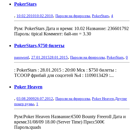
PokerStars
,
,
,
10.02.2010
10.02.2010
Пароли на фрироллы
,
PokerStars
4
Рум: PokerStars Дата и время: 10.02 Название: 236601792
Пароль: tipical Коммент: бай-ин = 3.30
PokerStars-$750 билеты
,
,
,
password
27.01.2015
28.01.2015
Пароли на фрироллы
,
PokerStars
0
: PokerStars : 28.01.2015 : 20:00 Мск : $750 билеты :
TCOOP фрибай для соцсетей №4 : 1109013429 :...
Poker Heaven
,
,
03.08.2009
26.07.2012
Пароли на фрироллы
,
Poker Heaven
,
Другие
,
покер румы
1
Рум:Poker Heaven Название:€500 Bounty Freeroll Дата и
время:31/08/09 18.00 (Server Time) Приз:500€
Пароль:quads