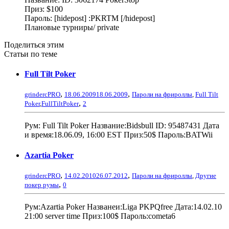
Приз: $100
Пароль: [hidepost] :PKRTM [/hidepost]
Плановые турниры/ private
Поделиться этим
Cтатьи по теме
Full Tilt Poker
,
,
grindercPRO
18.06.2009
18.06.2009
Пароли на фрироллы
,
Full Tilt
,
Poker
,
FullTiltPoker
2
Рум: Full Tilt Poker Название:Bidsbull ID: 95487431 Дата
и время:18.06.09, 16:00 EST Приз:50$ Пароль:BATWii
Azartia Poker
,
,
grindercPRO
14.02.2010
26.07.2012
Пароли на фрироллы
,
Другие
,
покер румы
0
Рум:Azartia Poker Названеи:Liga PKPQfree Дата:14.02.10
21:00 server time Приз:100$ Пароль:cometa6