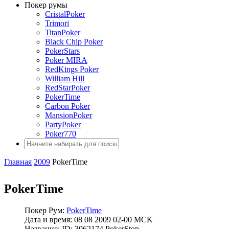
Покер румы
CristalPoker
Trimori
TitanPoker
Black Chip Poker
PokerStars
Poker MIRA
RedKings Poker
William Hill
RedStarPoker
PokerTime
Carbon Poker
MansionPoker
PartyPoker
Poker770
Главная
2009
PokerTime
PokerTime
Покер Рум:
PokerTime
Дата и время: 08 08 2009 02-00 MCK
Название: ID: 3062174 PokerStop