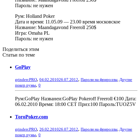
Пароль: не нужен
Рум: Holland Poker
Дата и время: 11.05.09 — 23.00 время московское
Название: Maandagavond Freeroll 250$
Игра: Omaha PL
Пароль: не нужен
Поделиться этим
Cтатьи по теме
GoPlay
,
,
grindercPRO
04.02.2010
26.07.2012
Пароли на фрироллы
,
Другие
,
покер румы
0
Рум:GoPlay Названеи:GoPlay Pokeroff Freeroll €100 Дата:
06.02.2010 Время: 18:00 CET Приз:100 Пароль:TUOZ5V
ToroPoker.com
,
,
grindercPRO
26.02.2010
26.07.2012
Пароли на фрироллы
,
Другие
,
покер румы
0