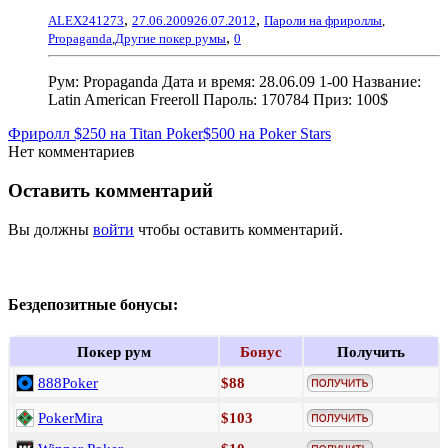
,
,
ALEX241273
27.06.2009
26.07.2012
Пароли на фрироллы
,
,
Propaganda
,
Другие покер румы
0
Рум: Propaganda Дата и время: 28.06.09 1-00 Название:
Latin American Freeroll Пароль: 170784 Приз: 100$
Фриролл $250 на Titan Poker
$500 на Poker Stars
Нет комментариев
Оставить комментарий
Вы должны
войти
чтобы оставить комментарий.
Бездепозитные бонусы:
Покер рум
Бонус
Получить
888Poker
$88
PokerMira
$103