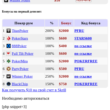
Winner Poker
$10
Бонусы на первый депозит:
Покер рум
%
Бонус
Код бонуса
1
TitanPoker
200%
$2000
PFRU
2
PokerStars
100%
$600
STARS600
3
888Poker
100%
$400
по ссылке
4
Full Tilt Poker
100%
$600
по ссылке
5
PokerMira
100%
$2000
POKERFREE
6
PartyPoker
100%
$500
PFRU
7
Winner Poker
250%
$2000
по ссылке
8
BlackChip
150%
$750
POKERFREE
Как получить $10 на свой счет в Skrill
Необходимо авторизоваться
[php snippet=3]