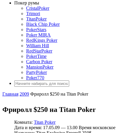
Покер румы
CristalPoker
Trimori
TitanPoker
Black Chip Poker
PokerStars
Poker MIRA
RedKings Poker
William Hill
RedStarPoker
PokerTime
Carbon Poker
MansionPoker
PartyPoker
Poker770
Главная
2009
Фриролл $250 на Titan Poker
Фриролл $250 на Titan Poker
Комната:
Titan Poker
Дата и время: 17.05.09 — 13.00 Время московское
Название: Titan Exclusive Freeroll 250$