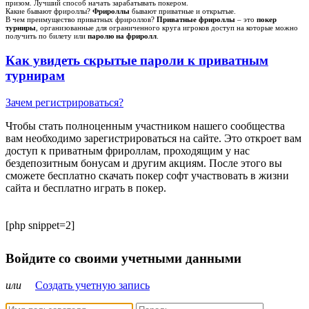
призом. Лучший способ начать зарабатывать покером.
Какие бывают фрироллы?
Фрироллы
бывают приватные и открытые.
В чем преимущество приватных фрироллов?
Приватные фрироллы
– это
покер
турниры
, организованные для ограниченного круга игроков доступ на которые можно
получить по билету или
паролю на фриролл
.
Как увидеть скрытые пароли к приватным
турнирам
Зачем регистрироваться?
Чтобы стать полноценным участником нашего сообщества
вам необходимо зарегистрироваться на сайте. Это откроет вам
доступ к приватным фрироллам, проходящим у нас
бездепозитным бонусам и другим акциям. После этого вы
сможете бесплатно скачать покер софт участвовать в жизни
сайта и бесплатно играть в покер.
[php snippet=2]
Войдите со своими учетными данными
или
Создать учетную запись