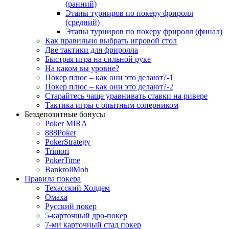
(ранний)
Этапы турниров по покеру фриролл
(средний)
Этапы турниров по покеру фриролл (финал)
Как правильно выбрать игровой стол
Две тактики для фриролла
Быстрая игра на сильной руке
На каком вы уровне?
Покер плюс – как они это делают?-1
Покер плюс – как они это делают?-2
Старайтесь чаще уравнивать ставки на ривере
Тактика игры с опытным соперником
Бездепозитные бонусы
Poker MIRA
888Poker
PokerStrategy
Trimori
PokerTime
BankrollMob
Правила покера
Техасский Холдем
Омаха
Русский покер
5-карточный дро-покер
7-ми карточный стад покер