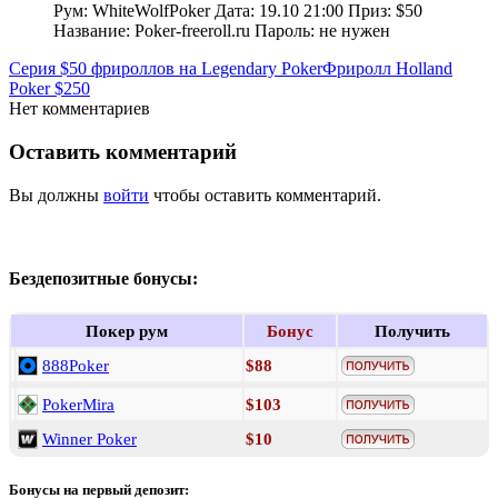
Рум: WhiteWolfPoker Дата: 19.10 21:00 Приз: $50
Название: Poker-freeroll.ru Пароль: не нужен
Серия $50 фрироллов на Legendary Poker
Фриролл Holland
Poker $250
Нет комментариев
Оставить комментарий
Вы должны
войти
чтобы оставить комментарий.
Бездепозитные бонусы:
Покер рум
Бонус
Получить
888Poker
$88
PokerMira
$103
Winner Poker
$10
Бонусы на первый депозит: