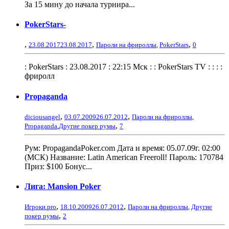
За 15 мину до начала турнира...
PokerStars-
,
,
,
23.08.2017
23.08.2017
Пароли на фрироллы
,
PokerStars
0
: PokerStars : 23.08.2017 : 22:15 Мск : : PokerStars TV : : : :
фриролл
Propaganda
,
,
diciousangel
03.07.2009
26.07.2012
Пароли на фрироллы
,
,
Propaganda
,
Другие покер румы
7
Рум: PropagandaPoker.com Дата и время: 05.07.09г. 02:00
(МСК) Название: Latin American Freeroll! Пароль: 170784
Приз: $100 Бонус...
Лига: Mansion Poker
,
,
Игроки.pro
18.10.2009
26.07.2012
Пароли на фрироллы
,
Другие
,
покер румы
2