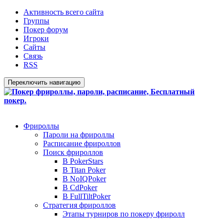
Активность всего сайта
Группы
Покер форум
Игроки
Сайты
Связь
RSS
Переключить навигацию
Фрироллы
Пароли на фрироллы
Расписание фрироллов
Поиск фрироллов
В PokerStars
В Titan Poker
В NoIQPoker
В CdPoker
В FullTiltPoker
Стратегия фрироллов
Этапы турниров по покеру фриролл