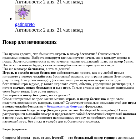
Активность: 2 дня, 21 час назад
gatinpreto
Активность: 2 дня, 21 час назад
Покер для начинающих
Что нужно сделать, что бы начать
играть в покер бесплатно
? Ознакомиться с
правилами покера. Выбрать покеррум где планируете начать свою карьеру игрока в
покер. Зарегистрироваться в покер комнате, указав код дающий право на
покер бонус
.
После этого можно будет,
скачать покер бесплатно
и приступить к игре.
Что же в
покере бесплатно
, а что за деньги?
Играть в онлайн покер бесплатно
действительно просто, как и у любой игры в
интернете у
покера онлайн
есть бесплатный вариант, это игра на фишки (free money,
play money, free poker money). Для этого вам просто нужно открыть счет для
бесплатной игры в руме, у такого игрового счета, обычно, упрощенная регистрация, а
потом
скачать покер бесплатно
и вы в игре. Только в таком случае вашим выигрышем
тоже будут только free poker money.
Как
играть в покер без денег
, но на деньги?
Самый интересный вопрос как же можно
играть в покер бесплатно
и при этом
получить возможность выиграть деньги? Существует несколько возможностей для
игры
в покер онлайн бесплатно
–
бездепозитные бонусы
и
фрироллы
.
Бездепозитный бонус покер
(
бездеп
- разг. от анг.
No deposit bonus poker
) Очень
распространен в
онлайн покере
и представляет собой
бесплатный стартовый капитал
в покер руме, который позволяет начинающему игроку попробовать свои силы в
настоящей игре, без риска и ущерба для собственного кошелька.
Faq по фрироллам:
Фриролл (
фрирол
- разг. от анг.
freeroll
) – это
бесплатный покер турнир
с денежным