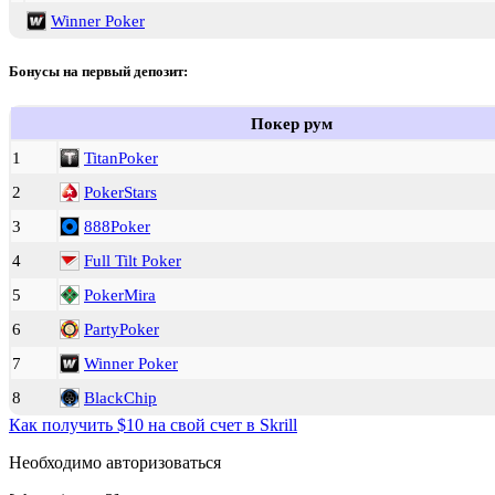
Winner Poker
Бонусы на первый депозит:
Покер рум
1
TitanPoker
2
PokerStars
3
888Poker
4
Full Tilt Poker
5
PokerMira
6
PartyPoker
7
Winner Poker
8
BlackChip
Как получить $10 на свой счет в Skrill
Необходимо авторизоваться