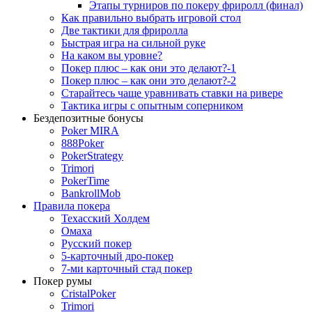
Этапы турниров по покеру фриролл (финал)
Как правильно выбрать игровой стол
Две тактики для фриролла
Быстрая игра на сильной руке
На каком вы уровне?
Покер плюс – как они это делают?-1
Покер плюс – как они это делают?-2
Старайтесь чаще уравнивать ставки на ривере
Тактика игры с опытным соперником
Бездепозитные бонусы
Poker MIRA
888Poker
PokerStrategy
Trimori
PokerTime
BankrollMob
Правила покера
Техасский Холдем
Омаха
Русский покер
5-карточный дро-покер
7-ми карточный стад покер
Покер румы
CristalPoker
Trimori