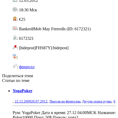
: 12.05.2012
: 18:30 Мск
: €25
: BankrollMob May Freerolls (ID: 6172321)
: 6172321
: [hidepost]FHS87Y[/hidepost]
:
:
фриролл
Поделиться этим
Cтатьи по теме
YogaPoker
,
,
,
22.12.2009
26.07.2012
Пароли на фрироллы
,
Другие покер румы
0
Рум: YogaPoker Дата и время: 27.12 04:00MCK Название:
Poker10000 Приз: 50$ Пароль: yoga2