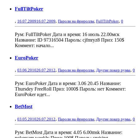
FullTiltPoker
,
,
,
16.07.2009
16.07.2009
Пароли на фрироллы
,
FullTiltPoker
0
Рум: FullTiltPoker Дата и время: 16 июль 22.00мск
Название: ID 97316504 Пароль: cjfmryz8 Приз: 150$
Коммент: начало...
EuroPoker
,
,
,
03.06.2010
26.07.2012
Пароли на фрироллы
,
Другие покер румы
0
Рум: EuroPoker Дата и время: 3.06 20.45 Название:
Thursdey FreeRoll Приз: 1000$ Пароль: нет Коммент:
EuroPoker идет...
BetMost
,
,
,
03.05.2010
26.07.2012
Пароли на фрироллы
,
Другие покер румы
0
Рум: BetMost Дата и время: 4.05 6.00msk Название:
pokercam weekly Приз: 100$ Пароль: cruising