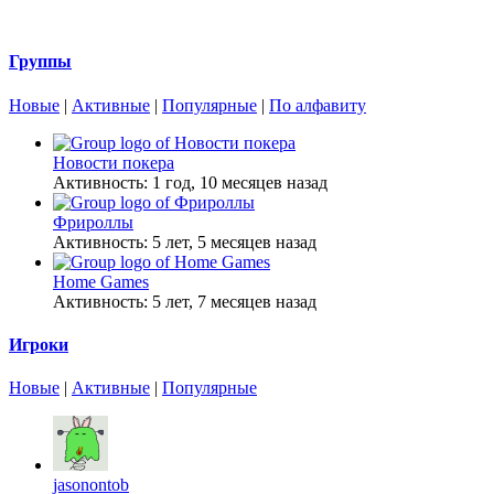
Группы
Новые
|
Активные
|
Популярные
|
По алфавиту
Новости покера
Активность: 1 год, 10 месяцев назад
Фрироллы
Активность: 5 лет, 5 месяцев назад
Home Games
Активность: 5 лет, 7 месяцев назад
Игроки
Новые
|
Активные
|
Популярные
jasonontob