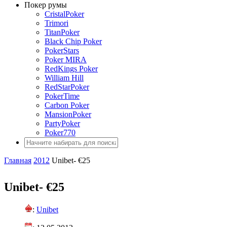
Покер румы
CristalPoker
Trimori
TitanPoker
Black Chip Poker
PokerStars
Poker MIRA
RedKings Poker
William Hill
RedStarPoker
PokerTime
Carbon Poker
MansionPoker
PartyPoker
Poker770
Главная
2012
Unibet- €25
Unibet- €25
:
Unibet