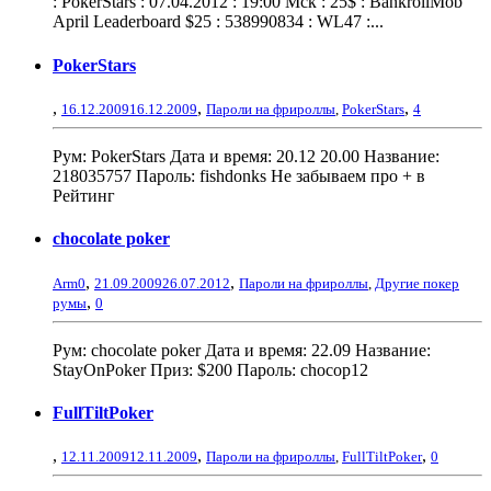
: PokerStars : 07.04.2012 : 19:00 Мск : 25$ : BankrollMob
April Leaderboard $25 : 538990834 : WL47 :...
PokerStars
,
,
,
16.12.2009
16.12.2009
Пароли на фрироллы
,
PokerStars
4
Рум: PokerStars Дата и время: 20.12 20.00 Название:
218035757 Пароль: fishdonks Не забываем про + в
Рейтинг
chocolate poker
,
,
Arm0
21.09.2009
26.07.2012
Пароли на фрироллы
,
Другие покер
,
румы
0
Рум: chocolate poker Дата и время: 22.09 Название:
StayOnPoker Приз: $200 Пароль: chocop12
FullTiltPoker
,
,
,
12.11.2009
12.11.2009
Пароли на фрироллы
,
FullTiltPoker
0