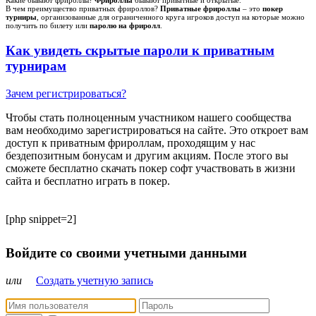
Какие бывают фрироллы?
Фрироллы
бывают приватные и открытые.
В чем преимущество приватных фрироллов?
Приватные фрироллы
– это
покер
турниры
, организованные для ограниченного круга игроков доступ на которые можно
получить по билету или
паролю на фриролл
.
Как увидеть скрытые пароли к приватным
турнирам
Зачем регистрироваться?
Чтобы стать полноценным участником нашего сообщества
вам необходимо зарегистрироваться на сайте. Это откроет вам
доступ к приватным фрироллам, проходящим у нас
бездепозитным бонусам и другим акциям. После этого вы
сможете бесплатно скачать покер софт участвовать в жизни
сайта и бесплатно играть в покер.
[php snippet=2]
Войдите со своими учетными данными
или
Создать учетную запись