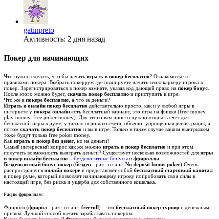
gatinpreto
Активность: 2 дня назад
Покер для начинающих
Что нужно сделать, что бы начать
играть в покер бесплатно
? Ознакомиться с
правилами покера. Выбрать покеррум где планируете начать свою карьеру игрока в
покер. Зарегистрироваться в покер комнате, указав код дающий право на
покер бонус
.
После этого можно будет,
скачать покер бесплатно
и приступить к игре.
Что же в
покере бесплатно
, а что за деньги?
Играть в онлайн покер бесплатно
действительно просто, как и у любой игры в
интернете у
покера онлайн
есть бесплатный вариант, это игра на фишки (free money,
play money, free poker money). Для этого вам просто нужно открыть счет для
бесплатной игры в руме, у такого игрового счета, обычно, упрощенная регистрация, а
потом
скачать покер бесплатно
и вы в игре. Только в таком случае вашим выигрышем
тоже будут только free poker money.
Как
играть в покер без денег
, но на деньги?
Самый интересный вопрос как же можно
играть в покер бесплатно
и при этом
получить возможность выиграть деньги? Существует несколько возможностей для
игры
в покер онлайн бесплатно
–
бездепозитные бонусы
и
фрироллы
.
Бездепозитный бонус покер
(
бездеп
- разг. от анг.
No deposit bonus poker
) Очень
распространен в
онлайн покере
и представляет собой
бесплатный стартовый капитал
в покер руме, который позволяет начинающему игроку попробовать свои силы в
настоящей игре, без риска и ущерба для собственного кошелька.
Faq по фрироллам:
Фриролл (
фрирол
- разг. от анг.
freeroll
) – это
бесплатный покер турнир
с денежным
призом. Лучший способ начать зарабатывать покером.