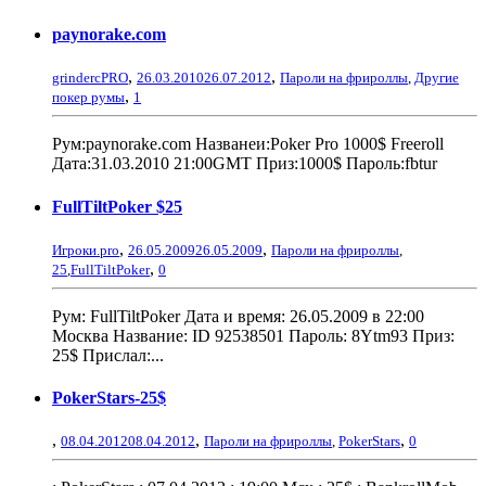
paynorake.com
,
,
grindercPRO
26.03.2010
26.07.2012
Пароли на фрироллы
,
Другие
,
покер румы
1
Рум:paynorake.com Названеи:Poker Pro 1000$ Freeroll
Дата:31.03.2010 21:00GMT Приз:1000$ Пароль:fbtur
FullTiltPoker $25
,
,
Игроки.pro
26.05.2009
26.05.2009
Пароли на фрироллы
,
,
25
,
FullTiltPoker
0
Рум: FullTiltPoker Дата и время: 26.05.2009 в 22:00
Москва Название: ID 92538501 Пароль: 8Ytm93 Приз:
25$ Прислал:...
PokerStars-25$
,
,
,
08.04.2012
08.04.2012
Пароли на фрироллы
,
PokerStars
0