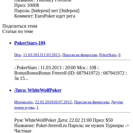
Приз: 1000$
Пароль: [hidepost] нет [/hidepost]
Коммент: EuroPoker идет рега
Поделиться этим
Cтатьи по теме
PokerStars-10$
,
,
,
Den
11.03.2013
11.03.2013
Пароли на фрироллы
,
PokerStars
0
: PokerStars : 11.03.2013 : 20:00 Мск : 10$ :
BonusBonusBonus Freeroll (ID: 687941972) : 687941972 :
За 15...
Лига: WhiteWolfPoker
,
,
Игроки.pro
22.02.2010
26.07.2012
Пароли на фрироллы
,
Другие
,
покер румы
1
Рум: WhiteWolfPoker Дата: 22.02 21:00 Приз: $50
Название: Poker-freeroll.ru Пароль: не нужен Турниры ->
Частные