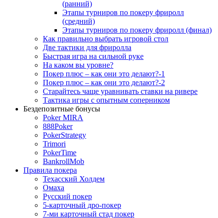
(ранний)
Этапы турниров по покеру фриролл
(средний)
Этапы турниров по покеру фриролл (финал)
Как правильно выбрать игровой стол
Две тактики для фриролла
Быстрая игра на сильной руке
На каком вы уровне?
Покер плюс – как они это делают?-1
Покер плюс – как они это делают?-2
Старайтесь чаще уравнивать ставки на ривере
Тактика игры с опытным соперником
Бездепозитные бонусы
Poker MIRA
888Poker
PokerStrategy
Trimori
PokerTime
BankrollMob
Правила покера
Техасский Холдем
Омаха
Русский покер
5-карточный дро-покер
7-ми карточный стад покер