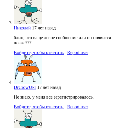
Николай
17 лет назад
блин, это ваще левое сообщение или он появится
позже???
Войдите, чтобы ответить.
Report user
DrCrowUkr
17 лет назад
Не знаю, у меня все зарегистрировалось.
Войдите, чтобы ответить.
Report user