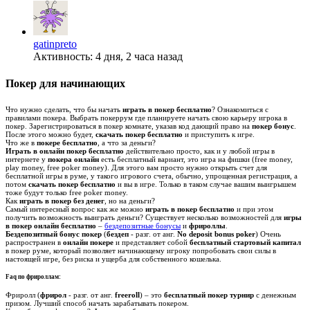
gatinpreto
Активность: 4 дня, 2 часа назад
Покер для начинающих
Что нужно сделать, что бы начать
играть в покер бесплатно
? Ознакомиться с
правилами покера. Выбрать покеррум где планируете начать свою карьеру игрока в
покер. Зарегистрироваться в покер комнате, указав код дающий право на
покер бонус
.
После этого можно будет,
скачать покер бесплатно
и приступить к игре.
Что же в
покере бесплатно
, а что за деньги?
Играть в онлайн покер бесплатно
действительно просто, как и у любой игры в
интернете у
покера онлайн
есть бесплатный вариант, это игра на фишки (free money,
play money, free poker money). Для этого вам просто нужно открыть счет для
бесплатной игры в руме, у такого игрового счета, обычно, упрощенная регистрация, а
потом
скачать покер бесплатно
и вы в игре. Только в таком случае вашим выигрышем
тоже будут только free poker money.
Как
играть в покер без денег
, но на деньги?
Самый интересный вопрос как же можно
играть в покер бесплатно
и при этом
получить возможность выиграть деньги? Существует несколько возможностей для
игры
в покер онлайн бесплатно
–
бездепозитные бонусы
и
фрироллы
.
Бездепозитный бонус покер
(
бездеп
- разг. от анг.
No deposit bonus poker
) Очень
распространен в
онлайн покере
и представляет собой
бесплатный стартовый капитал
в покер руме, который позволяет начинающему игроку попробовать свои силы в
настоящей игре, без риска и ущерба для собственного кошелька.
Faq по фрироллам:
Фриролл (
фрирол
- разг. от анг.
freeroll
) – это
бесплатный покер турнир
с денежным
призом. Лучший способ начать зарабатывать покером.