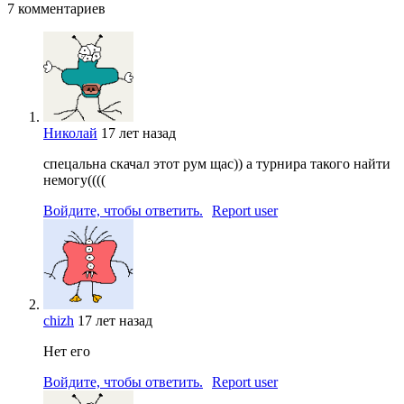
7 комментариев
Николай
17 лет назад
спецальна скачал этот рум щас)) а турнира такого найти
немогу((((
Войдите, чтобы ответить.
Report user
chizh
17 лет назад
Нет его
Войдите, чтобы ответить.
Report user