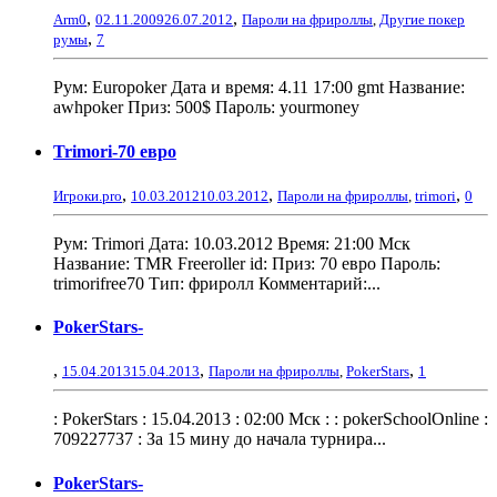
,
,
Arm0
02.11.2009
26.07.2012
Пароли на фрироллы
,
Другие покер
,
румы
7
Рум: Europoker Дата и время: 4.11 17:00 gmt Название:
awhpoker Приз: 500$ Пароль: yourmoney
Trimori-70 евро
,
,
,
Игроки.pro
10.03.2012
10.03.2012
Пароли на фрироллы
,
trimori
0
Рум: Trimori Дата: 10.03.2012 Время: 21:00 Мск
Название: TMR Freeroller id: Приз: 70 евро Пароль:
trimorifree70 Тип: фриролл Комментарий:...
PokerStars-
,
,
,
15.04.2013
15.04.2013
Пароли на фрироллы
,
PokerStars
1
: PokerStars : 15.04.2013 : 02:00 Мск : : pokerSchoolOnline :
709227737 : За 15 мину до начала турнира...
PokerStars-