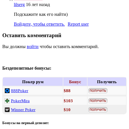
lilserg
16 лет назад
Подскажите как его найти)
Войдите, чтобы ответить.
Report user
Оставить комментарий
Вы должны
войти
чтобы оставить комментарий.
Бездепозитные бонусы:
Покер рум
Бонус
Получить
888Poker
$88
PokerMira
$103
Winner Poker
$10
Бонусы на первый депозит: