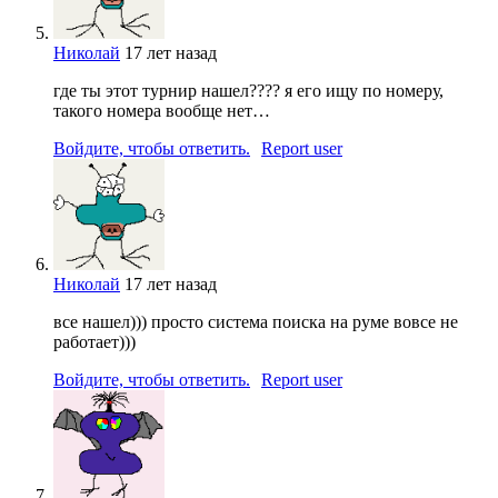
Николай
17 лет назад
где ты этот турнир нашел???? я его ищу по номеру,
такого номера вообще нет…
Войдите, чтобы ответить.
Report user
Николай
17 лет назад
все нашел))) просто система поиска на руме вовсе не
работает)))
Войдите, чтобы ответить.
Report user