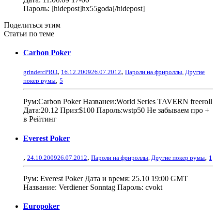
Пароль: [hidepost]hx55goda[/hidepost]
Поделиться этим
Cтатьи по теме
Carbon Poker
,
,
grindercPRO
16.12.2009
26.07.2012
Пароли на фрироллы
,
Другие
,
покер румы
5
Рум:Carbon Poker Названеи:World Series TAVERN freeroll
Дата:20.12 Приз:$100 Пароль:wstp50 Не забываем про +
в Рейтинг
Everest Poker
,
,
,
24.10.2009
26.07.2012
Пароли на фрироллы
,
Другие покер румы
1
Рум: Everest Poker Дата и время: 25.10 19:00 GMT
Название: Verdiener Sonntag Пароль: cvokt
Europoker