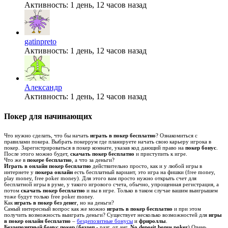
Активность: 1 день, 12 часов назад
gatinpreto
Активность: 1 день, 12 часов назад
Александр
Активность: 1 день, 12 часов назад
Покер для начинающих
Что нужно сделать, что бы начать
играть в покер бесплатно
? Ознакомиться с
правилами покера. Выбрать покеррум где планируете начать свою карьеру игрока в
покер. Зарегистрироваться в покер комнате, указав код дающий право на
покер бонус
.
После этого можно будет,
скачать покер бесплатно
и приступить к игре.
Что же в
покере бесплатно
, а что за деньги?
Играть в онлайн покер бесплатно
действительно просто, как и у любой игры в
интернете у
покера онлайн
есть бесплатный вариант, это игра на фишки (free money,
play money, free poker money). Для этого вам просто нужно открыть счет для
бесплатной игры в руме, у такого игрового счета, обычно, упрощенная регистрация, а
потом
скачать покер бесплатно
и вы в игре. Только в таком случае вашим выигрышем
тоже будут только free poker money.
Как
играть в покер без денег
, но на деньги?
Самый интересный вопрос как же можно
играть в покер бесплатно
и при этом
получить возможность выиграть деньги? Существует несколько возможностей для
игры
в покер онлайн бесплатно
–
бездепозитные бонусы
и
фрироллы
.
Бездепозитный бонус покер
(
бездеп
- разг. от анг.
No deposit bonus poker
) Очень