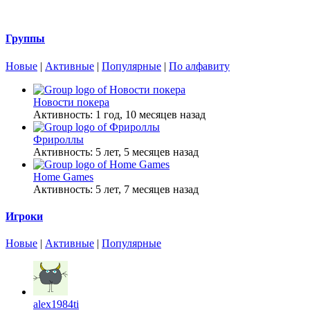
Группы
Новые
|
Активные
|
Популярные
|
По алфавиту
Новости покера
Активность: 1 год, 10 месяцев назад
Фрироллы
Активность: 5 лет, 5 месяцев назад
Home Games
Активность: 5 лет, 7 месяцев назад
Игроки
Новые
|
Активные
|
Популярные
alex1984ti