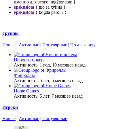
именно для этого. mg2tor.com }
epskuslota
{ шо за хуйня }
epskuslota
{ kogda parol'? }
Группы
Новые
|
Активные
|
Популярные
|
По алфавиту
Новости покера
Активность: 1 год, 10 месяцев назад
Фрироллы
Активность: 5 лет, 5 месяцев назад
Home Games
Активность: 5 лет, 7 месяцев назад
Игроки
Новые
|
Активные
|
Популярные