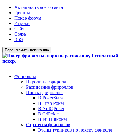
Активность всего сайта
Группы
Покер форум
Игроки
Сайты
Связь
RSS
Переключить навигацию
Фрироллы
Пароли на фрироллы
Расписание фрироллов
Поиск фрироллов
В PokerStars
В Titan Poker
В NoIQPoker
В CdPoker
В FullTiltPoker
Стратегия фрироллов
Этапы турниров по покеру фриролл