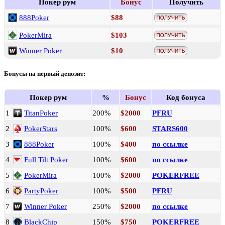
Покер рум
Бонус
Получить
888Poker
$88
PokerMira
$103
Winner Poker
$10
Бонусы на первый депозит:
Покер рум
%
Бонус
Код бонуса
1
TitanPoker
200%
$2000
PFRU
2
PokerStars
100%
$600
STARS600
3
888Poker
100%
$400
по ссылке
4
Full Tilt Poker
100%
$600
по ссылке
5
PokerMira
100%
$2000
POKERFREE
6
PartyPoker
100%
$500
PFRU
7
Winner Poker
250%
$2000
по ссылке
8
BlackChip
150%
$750
POKERFREE