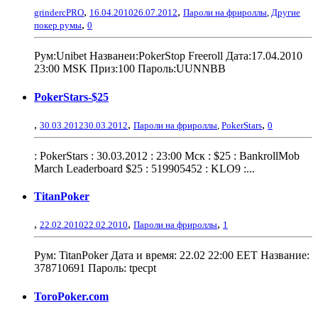
,
,
grindercPRO
16.04.2010
26.07.2012
Пароли на фрироллы
,
Другие
,
покер румы
0
Рум:Unibet Названеи:PokerStop Freeroll Дата:17.04.2010
23:00 MSK Приз:100 Пароль:UUNNBB
PokerStars-$25
,
,
,
30.03.2012
30.03.2012
Пароли на фрироллы
,
PokerStars
0
: PokerStars : 30.03.2012 : 23:00 Мск : $25 : BankrollMob
March Leaderboard $25 : 519905452 : KLO9 :...
TitanPoker
,
,
,
22.02.2010
22.02.2010
Пароли на фрироллы
1
Рум: TitanPoker Дата и время: 22.02 22:00 EET Название:
378710691 Пароль: tpecpt
ToroPoker.com