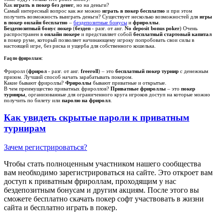
Как
играть в покер без денег
, но на деньги?
Самый интересный вопрос как же можно
играть в покер бесплатно
и при этом
получить возможность выиграть деньги? Существует несколько возможностей для
игры
в покер онлайн бесплатно
–
бездепозитные бонусы
и
фрироллы
.
Бездепозитный бонус покер
(
бездеп
- разг. от анг.
No deposit bonus poker
) Очень
распространен в
онлайн покере
и представляет собой
бесплатный стартовый капитал
в покер руме, который позволяет начинающему игроку попробовать свои силы в
настоящей игре, без риска и ущерба для собственного кошелька.
Faq по фрироллам:
Фриролл (
фрирол
- разг. от анг.
freeroll
) – это
бесплатный покер турнир
с денежным
призом. Лучший способ начать зарабатывать покером.
Какие бывают фрироллы?
Фрироллы
бывают приватные и открытые.
В чем преимущество приватных фрироллов?
Приватные фрироллы
– это
покер
турниры
, организованные для ограниченного круга игроков доступ на которые можно
получить по билету или
паролю на фриролл
.
Как увидеть скрытые пароли к приватным
турнирам
Зачем регистрироваться?
Чтобы стать полноценным участником нашего сообщества
вам необходимо зарегистрироваться на сайте. Это откроет вам
доступ к приватным фрироллам, проходящим у нас
бездепозитным бонусам и другим акциям. После этого вы
сможете бесплатно скачать покер софт участвовать в жизни
сайта и бесплатно играть в покер.