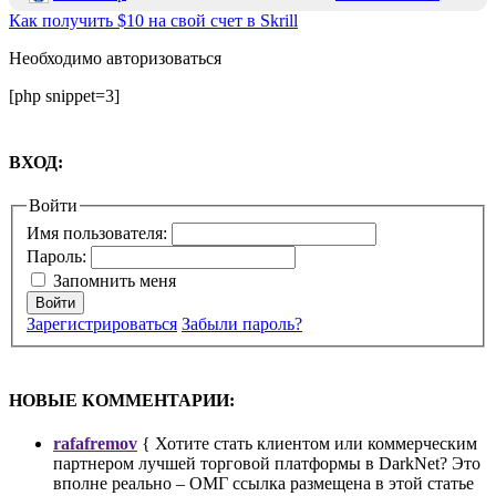
Как получить $10 на свой счет в Skrill
Необходимо авторизоваться
[php snippet=3]
ВХОД:
Войти
Имя пользователя:
Пароль:
Запомнить меня
Войти
Зарегистрироваться
Забыли пароль?
НОВЫЕ КОММЕНТАРИИ:
rafafremov
{ Хотите стать клиентом или коммерческим
партнером лучшей торговой платформы в DarkNet? Это
вполне реально – ОМГ ссылка размещена в этой статье