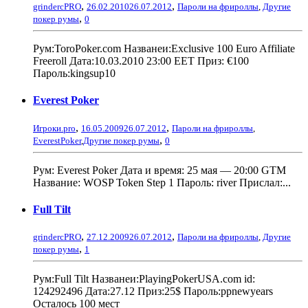
,
,
grindercPRO
26.02.2010
26.07.2012
Пароли на фрироллы
,
Другие
,
покер румы
0
Рум:ToroPoker.com Названеи:Exclusive 100 Euro Affiliate
Freeroll Дата:10.03.2010 23:00 EET Приз: €100
Пароль:kingsup10
Everest Poker
,
,
Игроки.pro
16.05.2009
26.07.2012
Пароли на фрироллы
,
,
EverestPoker
,
Другие покер румы
0
Рум: Everest Poker Дата и время: 25 мая — 20:00 GTM
Название: WOSP Token Step 1 Пароль: river Прислал:...
Full Tilt
,
,
grindercPRO
27.12.2009
26.07.2012
Пароли на фрироллы
,
Другие
,
покер румы
1
Рум:Full Tilt Названеи:PlayingPokerUSA.com id:
124292496 Дата:27.12 Приз:25$ Пароль:ppnewyears
Осталось 100 мест