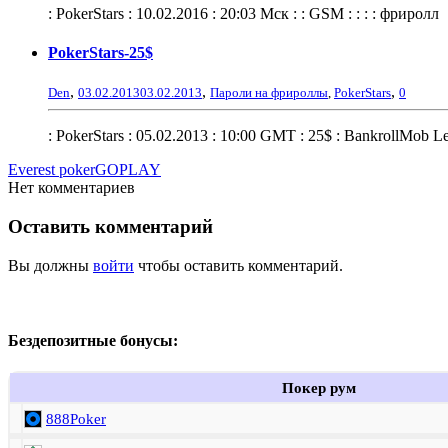
: PokerStars : 10.02.2016 : 20:03 Мск : : GSM : : : : фриролл
PokerStars-25$
,
,
,
Den
03.02.2013
03.02.2013
Пароли на фрироллы
,
PokerStars
0
: PokerStars : 05.02.2013 : 10:00 GMT : 25$ : BankrollMob Le
Everest poker
GOPLAY
Нет комментариев
Оставить комментарий
Вы должны
войти
чтобы оставить комментарий.
Бездепозитные бонусы:
Покер рум
888Poker