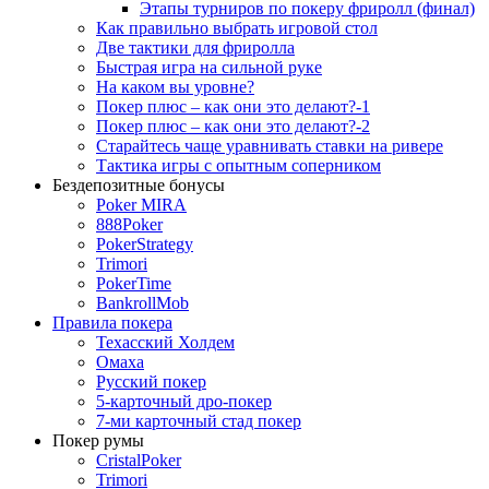
Этапы турниров по покеру фриролл (финал)
Как правильно выбрать игровой стол
Две тактики для фриролла
Быстрая игра на сильной руке
На каком вы уровне?
Покер плюс – как они это делают?-1
Покер плюс – как они это делают?-2
Старайтесь чаще уравнивать ставки на ривере
Тактика игры с опытным соперником
Бездепозитные бонусы
Poker MIRA
888Poker
PokerStrategy
Trimori
PokerTime
BankrollMob
Правила покера
Техасский Холдем
Омаха
Русский покер
5-карточный дро-покер
7-ми карточный стад покер
Покер румы
CristalPoker
Trimori