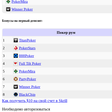
PokerMira
Winner Poker
Бонусы на первый депозит:
Покер рум
1
TitanPoker
2
PokerStars
3
888Poker
4
Full Tilt Poker
5
PokerMira
6
PartyPoker
7
Winner Poker
8
BlackChip
Как получить $10 на свой счет в Skrill
Необходимо авторизоваться