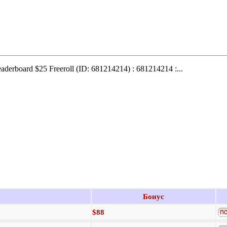
aderboard $25 Freeroll (ID: 681214214) : 681214214 :...
Бонус
$88