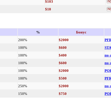
$103
$10
%
Бонус
200%
$2000
PF
100%
$600
ST
100%
$400
по 
100%
$600
по 
100%
$2000
PO
100%
$500
PF
250%
$2000
по 
150%
$750
PO