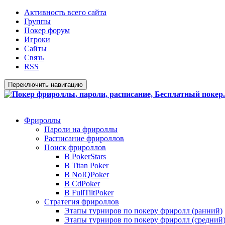
Активность всего сайта
Группы
Покер форум
Игроки
Сайты
Связь
RSS
Переключить навигацию
Фрироллы
Пароли на фрироллы
Расписание фрироллов
Поиск фрироллов
В PokerStars
В Titan Poker
В NoIQPoker
В CdPoker
В FullTiltPoker
Стратегия фрироллов
Этапы турниров по покеру фриролл (ранний)
Этапы турниров по покеру фриролл (средний