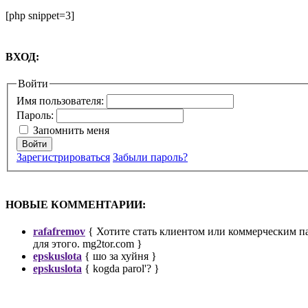
[php snippet=3]
ВХОД:
Войти
Имя пользователя:
Пароль:
Запомнить меня
Войти
Зарегистрироваться
Забыли пароль?
НОВЫЕ КОММЕНТАРИИ:
rafafremov
{ Хотите стать клиентом или коммерческим п
для этого. mg2tor.com }
epskuslota
{ шо за хуйня }
epskuslota
{ kogda parol'? }