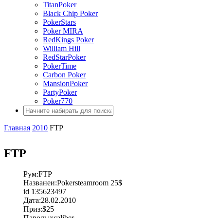
TitanPoker
Black Chip Poker
PokerStars
Poker MIRA
RedKings Poker
William Hill
RedStarPoker
PokerTime
Carbon Poker
MansionPoker
PartyPoker
Poker770
Главная
2010
FTP
FTP
Рум:FTP
Названеи:Pokersteamroom 25$
id 135623497
Дата:28.02.2010
Приз:$25
Пароль:xcaliber