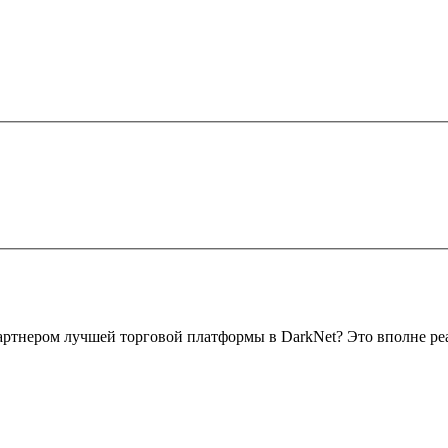
артнером лучшей торговой платформы в DarkNet? Это вполне ре