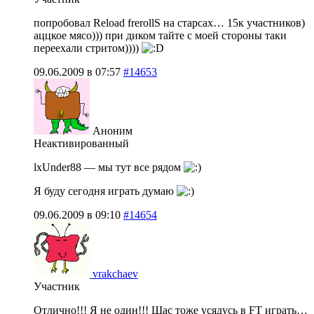
попробовал Reload frerollS на старсах… 15к участников)
аццкое мясо))) при диком тайте с моей стороны таки
переехали стритом))))
09.06.2009 в 07:57
#14653
Аноним
Неактивированный
lxUnder88 — мы тут все рядом
Я буду сегодня играть думаю
09.06.2009 в 09:10
#14654
vrakchaev
Участник
Отлично!!! Я не один!!! Щас тоже усядусь в FT играть…